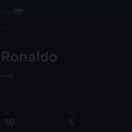
ocuk
Ronaldo
 Ronaldo
Forvet
Gol
Asist
50
5