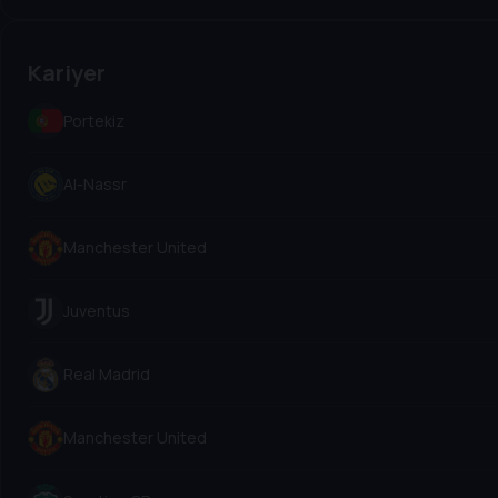
Kariyer
Portekiz
Al-Nassr
Manchester United
Juventus
Real Madrid
Manchester United