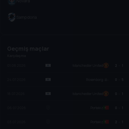
Novara
Sampdoria
Geçmiş maçlar
Karşılaşma
01.08.2026
Manchester United
2
–
1
24.07.2026
Rosenborg
0
–
5
18.07.2026
Manchester United
0
–
1
06.07.2026
Portekiz
0
–
1
03.07.2026
Portekiz
2
–
1