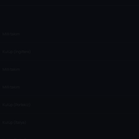
Milli takım
Kulüp (İngiltere)
Milli takım
Milli takım
Kulüp (Portekiz)
Kulüp (İtalya)