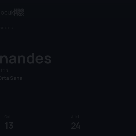
ocuk
nandes
rnandes
ited
Orta Saha
Gol
Asist
13
24