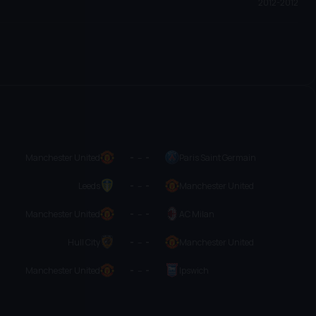
2012-2012
Manchester United
-
–
-
Paris Saint Germain
Leeds
-
–
-
Manchester United
Manchester United
-
–
-
AC Milan
Hull City
-
–
-
Manchester United
Manchester United
-
–
-
Ipswich