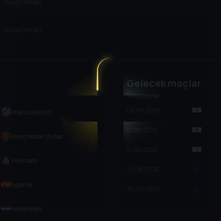
Kulüp (İtalya)
Kulüp (İtalya)
Gelecek maçlar
Karşılaşma
08.08.2026
Atletico Madrid
12.08.2026
Manchester United
15.08.2026
Wrexham
22.08.2026
İspanya
30.08.2026
Hırvatistan