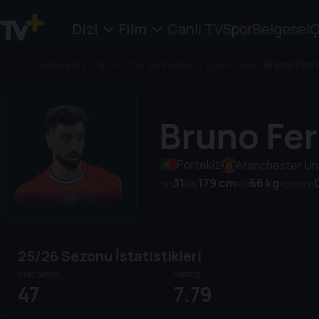
Dizi
Film
Canlı TV
Spor
Belgesel
Ç
Anasayfa
/
Spor
/
Dünya Kupası
/
Oyuncular
/
Bruno Fer
Bruno Fe
Portekiz
Manchester Un
31
179 cm
66 kg
Yaş
Boy
Kilo
Pozisyon
25/26 Sezonu İstatistikleri
Maç Sayısı
Rating
47
7.79