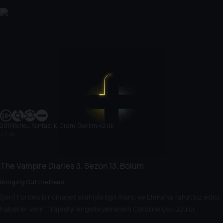
2011
|
Korku, Fantastik, Dram, Gerilim
|
42 dk
42 dk
The Vampire Diaries
3. Sezon
13. Bölüm
Bringing Out the Dead
Şerif Forbes bir cinayet silahıyla ilgili Alaric ve Elena'ya rahatsız edici
haberler verir. Trajediyi engelleyemeyen Caroline çok üzülür.