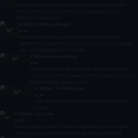
Aydınlanma Gecesi kutlama hazırlıkları sırasında Mystic
Falls'u ruhlar basar. Kızgın bir ruhla karşılaşan Damon,
Bonnie'den yardım ister.
8
. Bölüm:
Ordinary People
42 dk
Elena ve Rebekah güç savaşına girer ama bu savaş,
Rebekah'nın, ailesinin eski sırlarını ve Klaus'la olan şiddet
dolu geçmişini ifşasıyla son bulur.
9
. Bölüm:
Homecoming
41 dk
Mezunlar partisinde, Rebekah, Elena'ya gecenin
onun için neden bu kadar önemli olduğunu söyleyince
Elena karmaşık duygular yaşar.
10
. Bölüm:
The New Deal
42 dk
Tyler, bir melez olarak eylemlerinin sonuçlarıyla
yüzleşir.
11
. Bölüm:
Our Town
42 dk
Elena, Bonnie ve Matt, Caroline'ı küçük bir partiyle şaşırtır.
Tyler, Klaus'un son isteğini yerine getirmeyi reddeder.