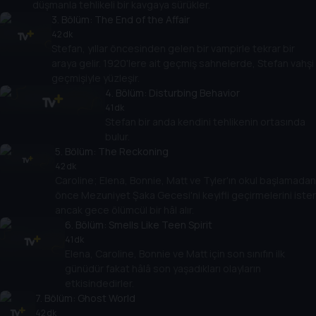
düşmanla tehlikeli bir kavgaya sürükler.
3
. Bölüm:
The End of the Affair
42 dk
Stefan, yıllar öncesinden gelen bir vampirle tekrar bir
araya gelir. 1920'lere ait geçmiş sahnelerde, Stefan vahşi
geçmişiyle yüzleşir.
4
. Bölüm:
Disturbing Behavior
41 dk
Stefan bir anda kendini tehlikenin ortasında
bulur.
5
. Bölüm:
The Reckoning
42 dk
Caroline; Elena, Bonnie, Matt ve Tyler'ın okul başlamadan
önce Mezuniyet Şaka Gecesi'ni keyifli geçirmelerini ister
ancak gece ölümcül bir hâl alır.
6
. Bölüm:
Smells Like Teen Spirit
41 dk
Elena, Caroline, Bonnie ve Matt için son sınıfın ilk
günüdür fakat hâlâ son yaşadıkları olayların
etkisindedirler.
7
. Bölüm:
Ghost World
42 dk