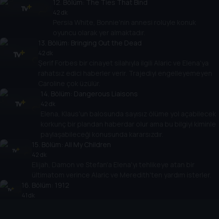
12
. Bölüm:
The Ties That Bind
42 dk
Persia White, Bonnie'nin annesi rolüyle konuk
oyuncu olarak yer almaktadır.
13
. Bölüm:
Bringing Out the Dead
42 dk
Şerif Forbes bir cinayet silahıyla ilgili Alaric ve Elena'ya
rahatsız edici haberler verir. Trajediyi engelleyemeyen
Caroline çok üzülür.
14
. Bölüm:
Dangerous Liaisons
42 dk
Elena, Klaus'un balosunda sayısız ölüme yol açabilecek
korkunç bir plandan haberdar olur ama bu bilgiyi kiminle
paylaşabileceği konusunda kararsızdır.
15
. Bölüm:
All My Children
42 dk
Elijah, Damon ve Stefan'a Elena'yı tehlikeye atan bir
ültimatom verince Alaric ve Meredith'ten yardım isterler.
16
. Bölüm:
1912
41 dk
Damon, 1912'den çok güzel bir vampiri (Cassidy Freeman)
anımsar.