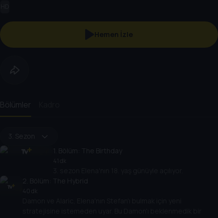
HD
Hemen İzle
Bölümler
Kadro
3. Sezon
1
. Bölüm:
The Birthday
41 dk
3. sezon Elena'nın 18. yaş günüyle açılıyor.
2
. Bölüm:
The Hybrid
40 dk
Damon ve Alaric, Elena'nın Stefan'ı bulmak için yeni
stratejisine istemeden uyar. Bu Damon'ı beklenmedik bir