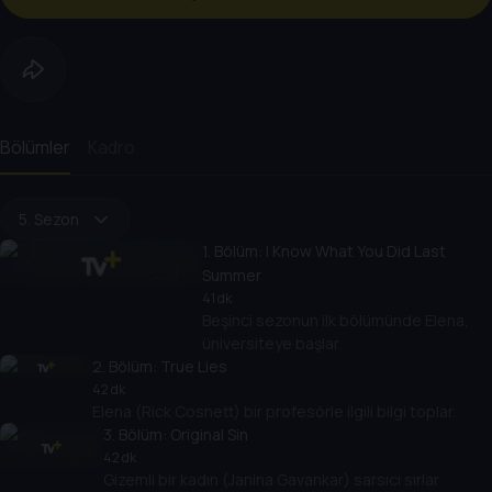
Bölümler
Kadro
5. Sezon
1
. Bölüm:
I Know What You Did Last
Summer
41 dk
Beşinci sezonun ilk bölümünde Elena,
üniversiteye başlar.
2
. Bölüm:
True Lies
42 dk
Elena (Rick Cosnett) bir profesörle ilgili bilgi toplar.
3
. Bölüm:
Original Sin
42 dk
Gizemli bir kadın (Janina Gavankar) sarsıcı sırlar