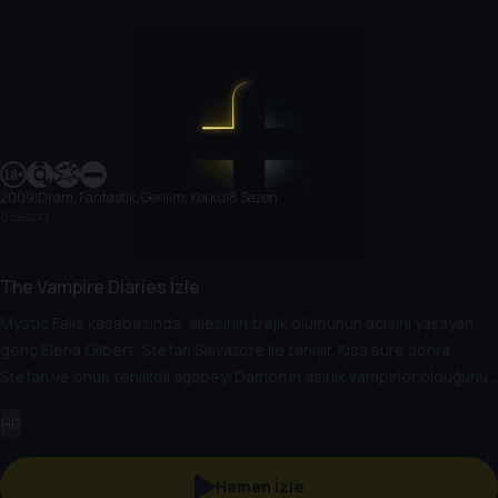
2009
|
Dram, Fantastik, Gerilim, Korku
|
8 Sezon
8 Sezon
The Vampire Diaries İzle
Mystic Falls kasabasında, ailesinin trajik ölümünün acısını yaşayan
genç Elena Gilbert, Stefan Salvatore ile tanışır. Kısa süre sonra
Stefan ve onun tehlikeli ağabeyi Damon'ın asırlık vampirler olduğunu
keşfeder. Elena, karmaşık bir aşk üçgeninin ortasında kalırken kadim
HD
tehditler, karanlık lanetler ve kasabanın cadılar, kurt adamlar ve
hayaletlerle dolu gizli tarihiyle yüzleşerek tehlikeli bir doğaüstü
dünyaya çekilir.
Hemen İzle