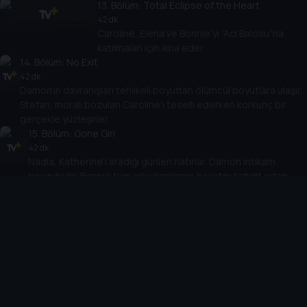
13
. Bölüm:
Total Eclipse of the Heart
42 dk
Caroline, Elena ve Bonnie'yi “Acı Balosu”na
katılmaları için ikna eder.
14
. Bölüm:
No Exit
42 dk
Damon'ın davranışları tehlikeli boyuttan ölümcül boyutlara ulaşır.
Stefan, morali bozulan Caroline'ı teselli ederken korkunç bir
gerçekle yüzleşirler.
15
. Bölüm:
Gone Girl
42 dk
Nadia, Katherine'i aradığı günleri hatırlar. Damon intikam
peşindedir. Bonnie tüm arkadaşlarının hayatını tehdit eden
korkunç bir sır öğrenir.
16
. Bölüm:
While You Were Sleeping
42 dk
Damon, Elena'ya korkunç bir itirafta
bulunmalıdır.
17
. Bölüm:
Rescue Me
41 dk
Markos (Raffi Barsoumian), Mystic Falls'a gelir.
18
. Bölüm:
Resident Evil