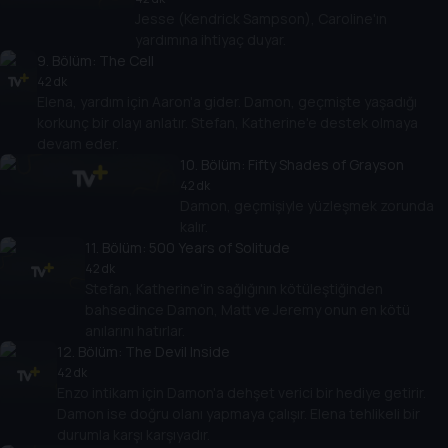
Jesse (Kendrick Sampson), Caroline'ın
yardımına ihtiyaç duyar.
9
. Bölüm:
The Cell
42 dk
Elena, yardım için Aaron'a gider. Damon, geçmişte yaşadığı
korkunç bir olayı anlatır. Stefan, Katherine'e destek olmaya
devam eder.
10
. Bölüm:
Fifty Shades of Grayson
42 dk
Damon, geçmişiyle yüzleşmek zorunda
kalır.
11
. Bölüm:
500 Years of Solitude
42 dk
Stefan, Katherine'in sağlığının kötüleştiğinden
bahsedince Damon, Matt ve Jeremy onun en kötü
anılarını hatırlar.
12
. Bölüm:
The Devil Inside
42 dk
Enzo intikam için Damon'a dehşet verici bir hediye getirir.
Damon ise doğru olanı yapmaya çalışır. Elena tehlikeli bir
durumla karşı karşıyadır.