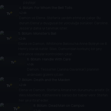
paylaşır.
4
. Bölüm:
For Whom the Bell Tolls
42 dk
Damon ve Elena, Stefan'a yardım etmeye çalışır. Bu
durum Elena'yı duygusal bir yolculuğa sürükler. Caroline,
Jesse'yi daha iyi tanımak ister.
5
. Bölüm:
Monster's Ball
42 dk
Elena ve Damon, Whitmore Balosu'na Anne Boleyn ve 8.
Henry olarak katılır. Silas, Damon'dan korkunç bir şey
isteyince olaylar kontrolden çıkar.
6
. Bölüm:
Handle With Care
41 dk
Damon, Tessa'nın (Janina Gavankar) planının
ardındaki gizemi çözer.
7
. Bölüm:
Death and the Maiden
42 dk
Elena ve Damon, Stefan'a Amara'nın durumunu anlatır. Dr.
Wes Maxfield, Katherine'e sarsıcı bir haber verir. Stefan
her şeyi itiraf eder.
8
. Bölüm:
Dead Man on Campus
42 dk