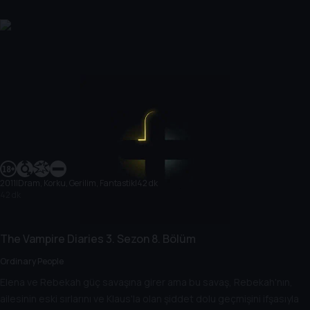
2011
|
Dram, Korku, Gerilim, Fantastik
|
42 dk
42 dk
The Vampire Diaries
3. Sezon
8. Bölüm
Ordinary People
Elena ve Rebekah güç savaşına girer ama bu savaş, Rebekah'nın,
ailesinin eski sırlarını ve Klaus'la olan şiddet dolu geçmişini ifşasıyla