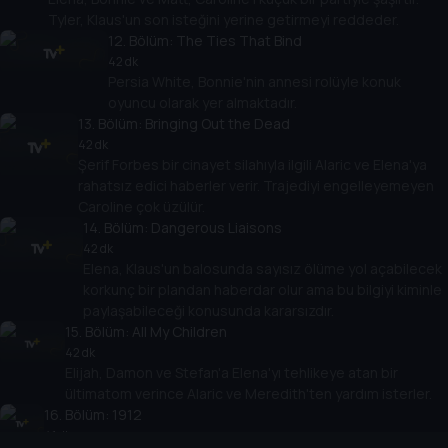
Tyler, Klaus'un son isteğini yerine getirmeyi reddeder.
12
. Bölüm:
The Ties That Bind
42 dk
Persia White, Bonnie'nin annesi rolüyle konuk
oyuncu olarak yer almaktadır.
13
. Bölüm:
Bringing Out the Dead
42 dk
Şerif Forbes bir cinayet silahıyla ilgili Alaric ve Elena'ya
rahatsız edici haberler verir. Trajediyi engelleyemeyen
Caroline çok üzülür.
14
. Bölüm:
Dangerous Liaisons
42 dk
Elena, Klaus'un balosunda sayısız ölüme yol açabilecek
korkunç bir plandan haberdar olur ama bu bilgiyi kiminle
paylaşabileceği konusunda kararsızdır.
15
. Bölüm:
All My Children
42 dk
Elijah, Damon ve Stefan'a Elena'yı tehlikeye atan bir
ültimatom verince Alaric ve Meredith'ten yardım isterler.
16
. Bölüm:
1912
41 dk