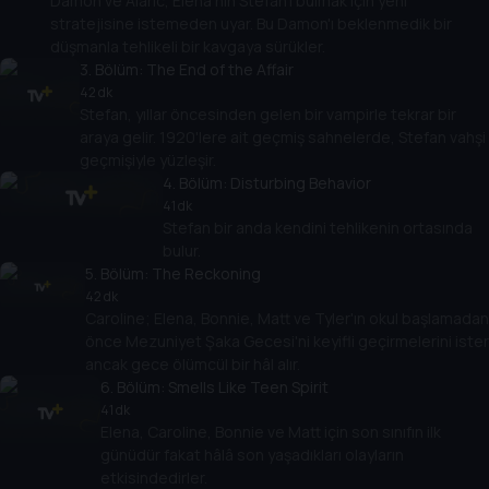
Damon ve Alaric, Elena'nın Stefan'ı bulmak için yeni
stratejisine istemeden uyar. Bu Damon'ı beklenmedik bir
düşmanla tehlikeli bir kavgaya sürükler.
3
. Bölüm:
The End of the Affair
42 dk
Stefan, yıllar öncesinden gelen bir vampirle tekrar bir
araya gelir. 1920'lere ait geçmiş sahnelerde, Stefan vahşi
geçmişiyle yüzleşir.
4
. Bölüm:
Disturbing Behavior
41 dk
Stefan bir anda kendini tehlikenin ortasında
bulur.
5
. Bölüm:
The Reckoning
42 dk
Caroline; Elena, Bonnie, Matt ve Tyler'ın okul başlamadan
önce Mezuniyet Şaka Gecesi'ni keyifli geçirmelerini ister
ancak gece ölümcül bir hâl alır.
6
. Bölüm:
Smells Like Teen Spirit
41 dk
Elena, Caroline, Bonnie ve Matt için son sınıfın ilk
günüdür fakat hâlâ son yaşadıkları olayların
etkisindedirler.