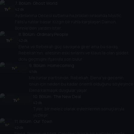
7
. Bölüm:
Ghost World
42 dk
Aydınlanma Gecesi kutlama hazırlıkları sırasında Mystic
Falls'u ruhlar basar. Kızgın bir ruhla karşılaşan Damon,
Bonnie'den yardım ister.
8
. Bölüm:
Ordinary People
42 dk
Elena ve Rebekah güç savaşına girer ama bu savaş,
Rebekah'nın, ailesinin eski sırlarını ve Klaus'la olan şiddet
dolu geçmişini ifşasıyla son bulur.
9
. Bölüm:
Homecoming
41 dk
Mezunlar partisinde, Rebekah, Elena'ya gecenin
onun için neden bu kadar önemli olduğunu söyleyince
Elena karmaşık duygular yaşar.
10
. Bölüm:
The New Deal
42 dk
Tyler, bir melez olarak eylemlerinin sonuçlarıyla
yüzleşir.
11
. Bölüm:
Our Town
42 dk
Elena, Bonnie ve Matt, Caroline'ı küçük bir partiyle şaşırtır.