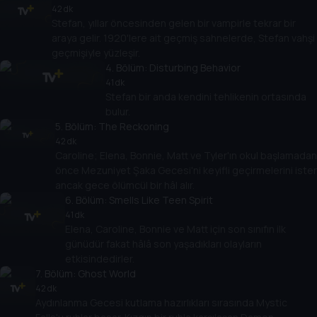
42 dk
Stefan, yıllar öncesinden gelen bir vampirle tekrar bir
araya gelir. 1920'lere ait geçmiş sahnelerde, Stefan vahşi
geçmişiyle yüzleşir.
4
. Bölüm:
Disturbing Behavior
41 dk
Stefan bir anda kendini tehlikenin ortasında
bulur.
5
. Bölüm:
The Reckoning
42 dk
Caroline; Elena, Bonnie, Matt ve Tyler'ın okul başlamadan
önce Mezuniyet Şaka Gecesi'ni keyifli geçirmelerini ister
ancak gece ölümcül bir hâl alır.
6
. Bölüm:
Smells Like Teen Spirit
41 dk
Elena, Caroline, Bonnie ve Matt için son sınıfın ilk
günüdür fakat hâlâ son yaşadıkları olayların
etkisindedirler.
7
. Bölüm:
Ghost World
42 dk
Aydınlanma Gecesi kutlama hazırlıkları sırasında Mystic