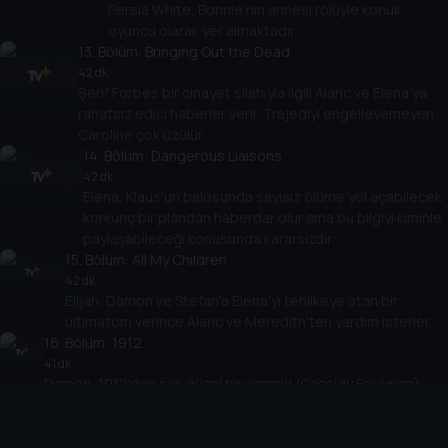
Persia White, Bonnie'nin annesi rolüyle konuk
oyuncu olarak yer almaktadır.
13
. Bölüm:
Bringing Out the Dead
42 dk
Şerif Forbes bir cinayet silahıyla ilgili Alaric ve Elena'ya
rahatsız edici haberler verir. Trajediyi engelleyemeyen
Caroline çok üzülür.
14
. Bölüm:
Dangerous Liaisons
42 dk
Elena, Klaus'un balosunda sayısız ölüme yol açabilecek
korkunç bir plandan haberdar olur ama bu bilgiyi kiminle
paylaşabileceği konusunda kararsızdır.
15
. Bölüm:
All My Children
42 dk
Elijah, Damon ve Stefan'a Elena'yı tehlikeye atan bir
ültimatom verince Alaric ve Meredith'ten yardım isterler.
16
. Bölüm:
1912
41 dk
Damon, 1912'den çok güzel bir vampiri (Cassidy Freeman)
anımsar.
17
. Bölüm:
Break on Through
42 dk