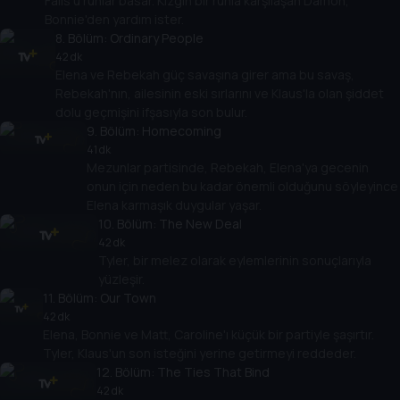
Falls'u ruhlar basar. Kızgın bir ruhla karşılaşan Damon,
Bonnie'den yardım ister.
8
. Bölüm:
Ordinary People
42 dk
Elena ve Rebekah güç savaşına girer ama bu savaş,
Rebekah'nın, ailesinin eski sırlarını ve Klaus'la olan şiddet
dolu geçmişini ifşasıyla son bulur.
9
. Bölüm:
Homecoming
41 dk
Mezunlar partisinde, Rebekah, Elena'ya gecenin
onun için neden bu kadar önemli olduğunu söyleyince
Elena karmaşık duygular yaşar.
10
. Bölüm:
The New Deal
42 dk
Tyler, bir melez olarak eylemlerinin sonuçlarıyla
yüzleşir.
11
. Bölüm:
Our Town
42 dk
Elena, Bonnie ve Matt, Caroline'ı küçük bir partiyle şaşırtır.
Tyler, Klaus'un son isteğini yerine getirmeyi reddeder.
12
. Bölüm:
The Ties That Bind
42 dk