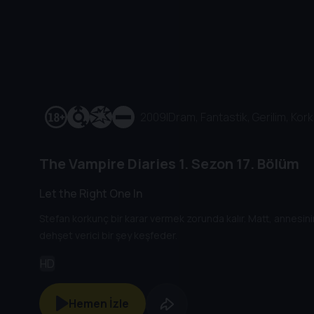
2009
|
Dram, Fantastik, Gerilim, Kor
The Vampire Diaries
1. Sezon
17. Bölüm
Let the Right One In
Stefan korkunç bir karar vermek zorunda kalır. Matt, annesin
dehşet verici bir şey keşfeder.
HD
Hemen İzle