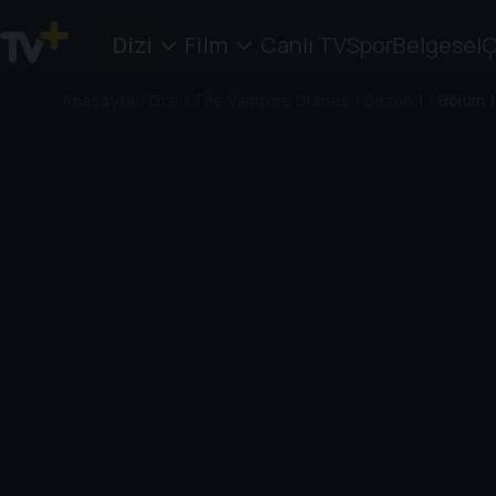
Dizi
Film
Canlı TV
Spor
Belgesel
Ç
Anasayfa
/
Dizi
/
The Vampire Diaries
/
Sezon 1
/
Bölüm 