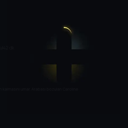
ku
|
42 dk
in kalmasını umar. Arabası bozulan Caroline