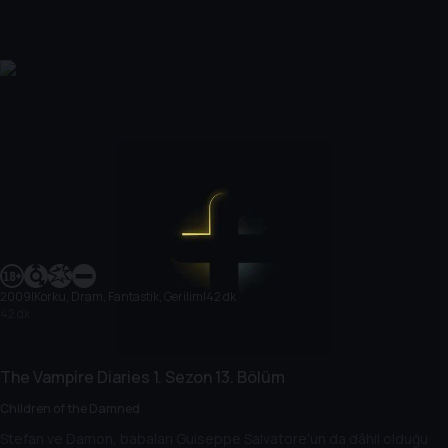
2009
|
Korku, Dram, Fantastik, Gerilim
|
42 dk
42 dk
The Vampire Diaries
1. Sezon
13. Bölüm
Children of the Damned
Stefan ve Damon, babaları Guiseppe Salvatore'un da dâhil olduğu