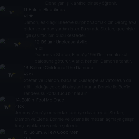
Elena yanlışlıkla yıkıcı bir şey öğrenir.
11
. Bölüm:
Bloodlines
42 dk
Damon, eski aşkı Bree'ye sürpriz yapmak için Georgia'ya
gider ve ondan yardım ister. Bu sırada Stefan, geçmişle
ilgili şaşırtıcı bir ipucu keşfeder.
12
. Bölüm:
Unpleasantville
41 dk
Damon ve Stefan, Elena'yı 1950'ler temalı okul
balosuna götürür. Alaric, kendini Damon'a tanıtır.
13
. Bölüm:
Children of the Damned
42 dk
Stefan ve Damon, babaları Guiseppe Salvatore'un da
dâhil olduğu çok eski olayları hatırlar. Bonnie ile Ben'in
randevusu korkutucu bir hâl alır.
14
. Bölüm:
Fool Me Once
41 dk
Jeremy, Anna'yı ormandaki partiye davet eder. Stefan,
Damon ve Elena, Bonnie ve Grams ile mezarı açmaya çalışır,
karşılaştıkları şey onları şok eder.
15
. Bölüm:
A Few Good Men
41 dk