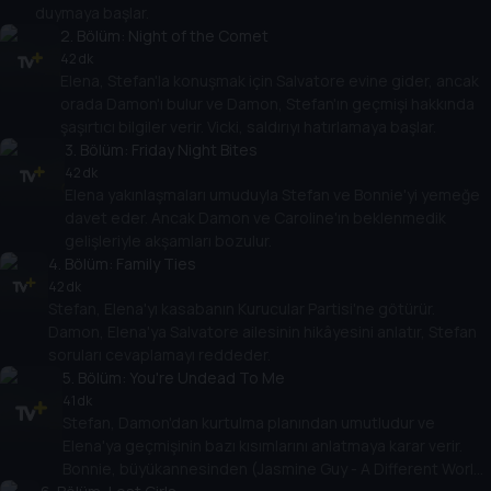
duymaya başlar.
2
. Bölüm:
Night of the Comet
42 dk
Elena, Stefan'la konuşmak için Salvatore evine gider, ancak
orada Damon'ı bulur ve Damon, Stefan'ın geçmişi hakkında
şaşırtıcı bilgiler verir. Vicki, saldırıyı hatırlamaya başlar.
3
. Bölüm:
Friday Night Bites
42 dk
Elena yakınlaşmaları umuduyla Stefan ve Bonnie'yi yemeğe
davet eder. Ancak Damon ve Caroline'ın beklenmedik
gelişleriyle akşamları bozulur.
4
. Bölüm:
Family Ties
42 dk
Stefan, Elena'yı kasabanın Kurucular Partisi'ne götürür.
Damon, Elena'ya Salvatore ailesinin hikâyesini anlatır, Stefan
soruları cevaplamayı reddeder.
5
. Bölüm:
You're Undead To Me
41 dk
Stefan, Damon'dan kurtulma planından umutludur ve
Elena'ya geçmişinin bazı kısımlarını anlatmaya karar verir.
Bonnie, büyükannesinden (Jasmine Guy - A Different World)