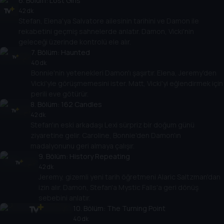
6
. Bölüm:
tavsiye ister.
Lost Girls
42 dk
Stefan, Elena'ya Salvatore ailesinin tarihini ve Damon ile
rekabetini geçmiş sahnelerde anlatır. Damon, Vicki'nin
geleceği üzerinde kontrolü ele alır.
7
. Bölüm:
Haunted
40 dk
Bonnie'nin yetenekleri Damon'ı şaşırtır. Elena, Jeremy'den
Vicki'yle görüşmemesini ister. Matt, Vicki'yi eğlendirmek için
perili eve götürür.
8
. Bölüm:
162 Candles
42 dk
Stefan'ın eski arkadaşı Lexi sürpriz bir doğum günü
ziyaretine gelir. Caroline, Bonnie'den Damon'ın
madalyonunu geri almaya çalışır.
9
. Bölüm:
History Repeating
42 dk
Jeremy, gizemli yeni tarih öğretmeni Alaric Saltzman'dan
izin alır. Damon, Stefan'a Mystic Falls'a geri dönüş
sebebini anlatır.
10
. Bölüm:
The Turning Point
40 dk