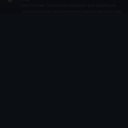
Şerif Forbes, Damon'dan bekarların açık arttırmayla
sunulduğu bağış müzayedesinin parçası olmasını ister.
16
. Bölüm:
There Goes the Neighborhood
40 dk
Anna, Damon'ı ziyaret etmeye giderken yanında
şaşırtıcı bir misafir götürür. Elena ve Stefan, Caroline
ve Matt ile garip bir çifte randevuya çıkarlar.
17
. Bölüm:
Let the Right One In
42 dk
Stefan korkunç bir karar vermek zorunda kalır. Matt,
annesinin kalmasını umar. Arabası bozulan Caroline
dehşet verici bir şey keşfeder.
18
. Bölüm:
Under Control
42 dk
Stefan, partide farklı tavırlar sergiler. Damon'ın, Elena'nın
amcası John Gilbert'in kasabaya dönüş nedenini öğrenme
girişimi nahoş bir hâl alır.
19
. Bölüm:
Miss Mystic Falls
41 dk
Elena ve Caroline, güzellik yarışmasında rekabet eder.
Spencer Locke da yarışmacılardan biridir. John Gilbert,