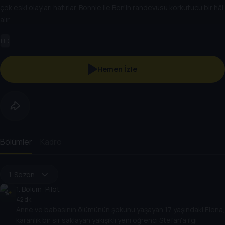
çok eski olayları hatırlar. Bonnie ile Ben'in randevusu korkutucu bir hâl
alır.
HD
Hemen İzle
Bölümler
Kadro
1. Sezon
1
. Bölüm:
Pilot
42 dk
Anne ve babasının ölümünün şokunu yaşayan 17 yaşındaki Elena,
karanlık bir sır saklayan yakışıklı yeni öğrenci Stefan'a ilgi