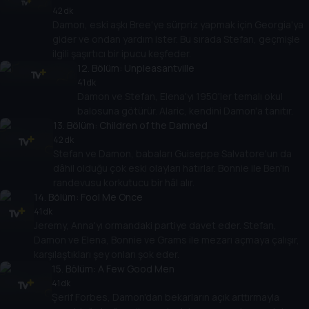
42 dk
Damon, eski aşkı Bree'ye sürpriz yapmak için Georgia'ya
gider ve ondan yardım ister. Bu sırada Stefan, geçmişle
ilgili şaşırtıcı bir ipucu keşfeder.
12
. Bölüm:
Unpleasantville
41 dk
Damon ve Stefan, Elena'yı 1950'ler temalı okul
balosuna götürür. Alaric, kendini Damon'a tanıtır.
13
. Bölüm:
Children of the Damned
42 dk
Stefan ve Damon, babaları Guiseppe Salvatore'un da
dâhil olduğu çok eski olayları hatırlar. Bonnie ile Ben'in
randevusu korkutucu bir hâl alır.
14
. Bölüm:
Fool Me Once
41 dk
Jeremy, Anna'yı ormandaki partiye davet eder. Stefan,
Damon ve Elena, Bonnie ve Grams ile mezarı açmaya çalışır,
karşılaştıkları şey onları şok eder.
15
. Bölüm:
A Few Good Men
41 dk
Şerif Forbes, Damon'dan bekarların açık arttırmayla