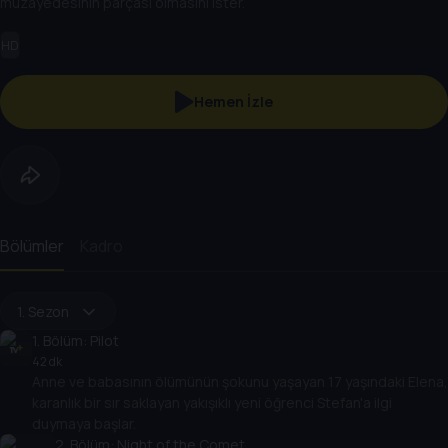
müzayedesinin parçası olmasını ister.
HD
Hemen İzle
Bölümler
Kadro
1. Sezon
1
. Bölüm:
Pilot
42 dk
Anne ve babasının ölümünün şokunu yaşayan 17 yaşındaki Elena,
karanlık bir sır saklayan yakışıklı yeni öğrenci Stefan'a ilgi
duymaya başlar.
2
. Bölüm:
Night of the Comet