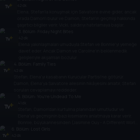
42 dk
Elena, Stefan'la konuşmak için Salvatore evine gider, ancak
orada Damon'ı bulur ve Damon, Stefan'ın geçmişi hakkında
şaşırtıcı bilgiler verir. Vicki, saldırıyı hatırlamaya başlar.
3
. Bölüm:
Friday Night Bites
42 dk
Elena yakınlaşmaları umuduyla Stefan ve Bonnie'yi yemeğe
davet eder. Ancak Damon ve Caroline'ın beklenmedik
gelişleriyle akşamları bozulur.
4
. Bölüm:
Family Ties
42 dk
Stefan, Elena'yı kasabanın Kurucular Partisi'ne götürür.
Damon, Elena'ya Salvatore ailesinin hikâyesini anlatır, Stefan
soruları cevaplamayı reddeder.
5
. Bölüm:
You're Undead To Me
41 dk
Stefan, Damon'dan kurtulma planından umutludur ve
Elena'ya geçmişinin bazı kısımlarını anlatmaya karar verir.
Bonnie, büyükannesinden (Jasmine Guy - A Different World)
6
. Bölüm:
tavsiye ister.
Lost Girls
42 dk