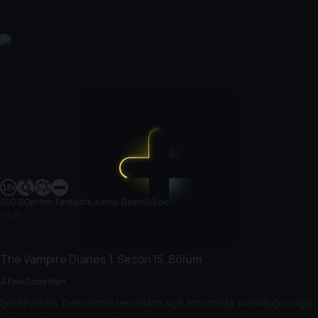
2009
|
Gerilim, Fantastik, Korku, Dram
|
42 dk
42 dk
The Vampire Diaries
1. Sezon
15. Bölüm
A Few Good Men
Şerif Forbes, Damon'dan bekarların açık arttırmayla sunulduğu bağış