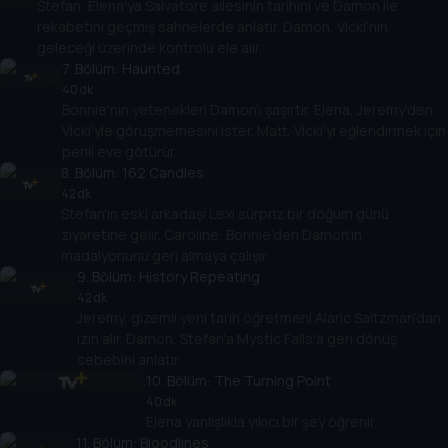
Stefan, Elena'ya Salvatore ailesinin tarihini ve Damon ile
rekabetini geçmiş sahnelerde anlatır. Damon, Vicki'nin
geleceği üzerinde kontrolü ele alır.
7
. Bölüm:
Haunted
40 dk
Bonnie'nin yetenekleri Damon'ı şaşırtır. Elena, Jeremy'den
Vicki'yle görüşmemesini ister. Matt, Vicki'yi eğlendirmek için
perili eve götürür.
8
. Bölüm:
162 Candles
42 dk
Stefan'ın eski arkadaşı Lexi sürpriz bir doğum günü
ziyaretine gelir. Caroline, Bonnie'den Damon'ın
madalyonunu geri almaya çalışır.
9
. Bölüm:
History Repeating
42 dk
Jeremy, gizemli yeni tarih öğretmeni Alaric Saltzman'dan
izin alır. Damon, Stefan'a Mystic Falls'a geri dönüş
sebebini anlatır.
10
. Bölüm:
The Turning Point
40 dk
Elena yanlışlıkla yıkıcı bir şey öğrenir.
11
. Bölüm:
Bloodlines