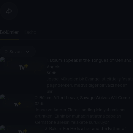
Bölümler
Kadro
2. Sezon
1
. Bölüm:
I Speak in the Tongues of Men and
Angels
50 dk
Jesse, yükselen bir Evangelist çiftle iş fırsatı
peşindeyken, medya diğer bir vaizi hedef
alır.
2
. Bölüm:
After I Leave, Savage Wolves Will Come
32 dk
Jesse ve Amber Zion's Landing için yatırımlarını
artırırken, Eli'nin bir muhabiri atlatma çabaları
Gemstone ailesini felakete sürüklüyor.
3
. Bölüm:
For He Is a Liar and the Father of