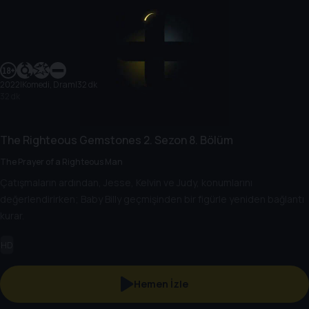
2022
|
Komedi, Dram
|
32 dk
32 dk
The Righteous Gemstones
2. Sezon
8. Bölüm
The Prayer of a Righteous Man
Çatışmaların ardından, Jesse, Kelvin ve Judy, konumlarını
değerlendirirken; Baby Billy geçmişinden bir figürle yeniden bağlantı
kurar.
HD
Hemen İzle