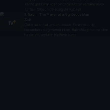
kardeşler kimin lider olacağına karar veremeyerek
tartışır. Gideon geleceğiyle yüzleşir.
8
. Bölüm:
The Prayer of a Righteous Man
32 dk
Çatışmaların ardından, Jesse, Kelvin ve Judy,
konumlarını değerlendirirken; Baby Billy geçmişinden
bir figürle yeniden bağlantı kurar.
9
. Bölüm:
I Will Tell of All Your Deeds
40 dk
Gemstone ailesi, Zion's Landing'in lansmanını
kutlarken, Baby Billy babalıkla yüzleşme fırsatı bulur.
Cihazlar
Öne Çıkanlar
TV+ Pro
Yasal
From
TV+ Nedir?
Aydınlatma Metni
Doğu
TV+ Ev (IPTV)