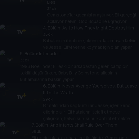
Lies
32 dk
Gemstone'lar geçmişi araştırıyor. Eli gerçeği
açıklıyor. Kelvin, God Squad ile uğraşıyor.
4
. Bölüm:
As to How They Might Destroy Him
38 dk
Babalarının itirafının şokunu atlatamayan Kelvin
ve Jesse, Eli'yi yerine koymak için plan yapar.
5
. Bölüm:
Interlude II
35 dk
1993 Noel'inde; Eli eski bir arkadaştan gelen cazip bir
teklifi düşünürken, Baby Billy Gemstone ailesinin
kutlamalarına baskın yapar.
6
. Bölüm:
Never Avenge Yourselves, But Leave
It to the Wrath
29 dk
Bir saldırıdan sağ kurtulan Jesse, işleri kendi
ellerine alır; Eli hatalarını telafi etmeye
çalışırken, Kelvin sürüsünü kontrol etmekte
7
. Bölüm:
zorlanır.
And Infants Shall Rule Over Them
36 dk
Eli geçici olarak kenara çekildiğinde, Gemstone