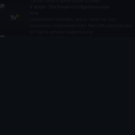
tartışır. Gideon geleceğiyle yüzleşir.
8
. Bölüm:
The Prayer of a Righteous Man
32 dk
Çatışmaların ardından, Jesse, Kelvin ve Judy,
konumlarını değerlendirirken; Baby Billy geçmişinden
bir figürle yeniden bağlantı kurar.
9
. Bölüm:
I Will Tell of All Your Deeds
40 dk
Gemstone ailesi, Zion's Landing'in lansmanını
kutlarken, Baby Billy babalıkla yüzleşme fırsatı bulur.
Cihazlar
Öne Çıkanlar
TV+ Pro
Yasal
From
TV+ Nedir?
Aydınlatma Metni
Doğu
TV+ Ev (IPTV)
Kullanım Koşulları
The Housemaid
TV+ Smart TV