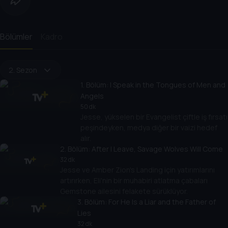
Bölümler
Kadro
2. Sezon
1
. Bölüm:
I Speak in the Tongues of Men and
Angels
50 dk
Jesse, yükselen bir Evangelist çiftle iş fırsatı
peşindeyken, medya diğer bir vaizi hedef
alır.
2
. Bölüm:
After I Leave, Savage Wolves Will Come
32 dk
Jesse ve Amber Zion's Landing için yatırımlarını
artırırken, Eli'nin bir muhabiri atlatma çabaları
Gemstone ailesini felakete sürüklüyor.
3
. Bölüm:
For He Is a Liar and the Father of
Lies
32 dk