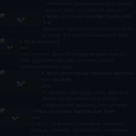
Gemstone'lar geçmişi araştırıyor. Eli gerçeği
açıklıyor. Kelvin, God Squad ile uğraşıyor.
4
. Bölüm:
As to How They Might Destroy Him
38 dk
Babalarının itirafının şokunu atlatamayan Kelvin
ve Jesse, Eli'yi yerine koymak için plan yapar.
5
. Bölüm:
Interlude II
35 dk
1993 Noel'inde; Eli eski bir arkadaştan gelen cazip bir
teklifi düşünürken, Baby Billy Gemstone ailesinin
kutlamalarına baskın yapar.
6
. Bölüm:
Never Avenge Yourselves, But Leave
It to the Wrath
29 dk
Bir saldırıdan sağ kurtulan Jesse, işleri kendi
ellerine alır; Eli hatalarını telafi etmeye
çalışırken, Kelvin sürüsünü kontrol etmekte
7
. Bölüm:
zorlanır.
And Infants Shall Rule Over Them
36 dk
Eli geçici olarak kenara çekildiğinde, Gemstone
kardeşler kimin lider olacağına karar veremeyerek