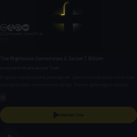
2022
|
Komedi, Dram
|
37 dk
37 dk
The Righteous Gemstones
2. Sezon
7. Bölüm
And Infants Shall Rule Over Them
Eli geçici olarak kenara çekildiğinde, Gemstone kardeşler kimin lider
olacağına karar veremeyerek tartışır. Gideon geleceğiyle yüzleşir.
HD
Hemen İzle