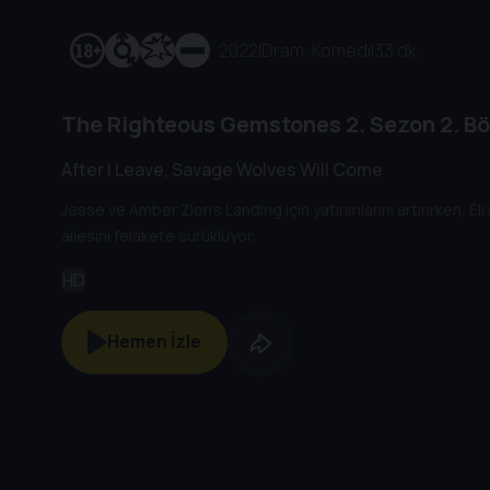
2022
|
Dram, Komedi
|
33 dk
The Righteous Gemstones
2. Sezon
2. B
After I Leave, Savage Wolves Will Come
Jesse ve Amber Zion's Landing için yatırımlarını artırırken, E
ailesini felakete sürüklüyor.
HD
Hemen İzle