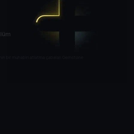
ölüm
li'nin bir muhabiri atlatma çabaları Gemstone