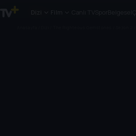
Dizi
Film
Canlı TV
Spor
Belgesel
Ç
Anasayfa
/
Dizi
/
The Righteous Gemstones
/
Sezon 2