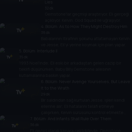
Lies
32 dk
Gemstone'lar geçmişi araştırıyor. Eli gerçeği
açıklıyor. Kelvin, God Squad ile uğraşıyor.
4
. Bölüm:
As to How They Might Destroy Him
38 dk
Babalarının itirafının şokunu atlatamayan Kelvin
ve Jesse, Eli'yi yerine koymak için plan yapar.
5
. Bölüm:
Interlude II
35 dk
1993 Noel'inde; Eli eski bir arkadaştan gelen cazip bir
teklifi düşünürken, Baby Billy Gemstone ailesinin
kutlamalarına baskın yapar.
6
. Bölüm:
Never Avenge Yourselves, But Leave
It to the Wrath
29 dk
Bir saldırıdan sağ kurtulan Jesse, işleri kendi
ellerine alır; Eli hatalarını telafi etmeye
çalışırken, Kelvin sürüsünü kontrol etmekte
7
. Bölüm:
zorlanır.
And Infants Shall Rule Over Them
36 dk
Eli geçici olarak kenara çekildiğinde, Gemstone