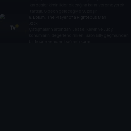
kardeşler kimin lider olacağına karar veremeyerek
tartışır. Gideon geleceğiyle yüzleşir.
8
. Bölüm:
The Prayer of a Righteous Man
32 dk
Çatışmaların ardından, Jesse, Kelvin ve Judy,
konumlarını değerlendirirken; Baby Billy geçmişinden
bir figürle yeniden bağlantı kurar.
9
. Bölüm:
I Will Tell of All Your Deeds
40 dk
Gemstone ailesi, Zion's Landing'in lansmanını
kutlarken, Baby Billy babalıkla yüzleşme fırsatı bulur.
Cihazlar
Öne Çıkanlar
TV+ Pro
Yasal
From
TV+ Nedir?
Aydınlatma Metni
Doğu
TV+ Ev (IPTV)