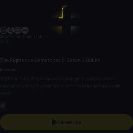
2022
|
Komedi, Dram
|
35 dk
35 dk
The Righteous Gemstones
2. Sezon
5. Bölüm
Interlude II
1993 Noel'inde; Eli eski bir arkadaştan gelen cazip bir teklifi
düşünürken, Baby Billy Gemstone ailesinin kutlamalarına baskın
yapar.
HD
Hemen İzle