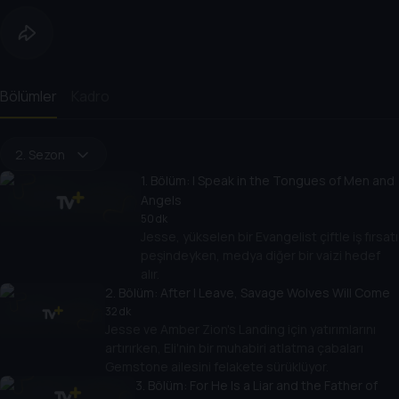
Bölümler
Kadro
2. Sezon
1
. Bölüm:
I Speak in the Tongues of Men and
Angels
50 dk
Jesse, yükselen bir Evangelist çiftle iş fırsatı
peşindeyken, medya diğer bir vaizi hedef
alır.
2
. Bölüm:
After I Leave, Savage Wolves Will Come
32 dk
Jesse ve Amber Zion's Landing için yatırımlarını
artırırken, Eli'nin bir muhabiri atlatma çabaları
Gemstone ailesini felakete sürüklüyor.
3
. Bölüm:
For He Is a Liar and the Father of