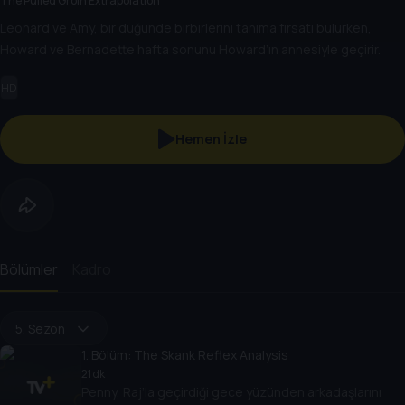
The Pulled Groin Extrapolation
Leonard ve Amy, bir düğünde birbirlerini tanıma fırsatı bulurken,
Howard ve Bernadette hafta sonunu Howard’ın annesiyle geçirir.
HD
Hemen İzle
Bölümler
Kadro
5. Sezon
1
. Bölüm:
The Skank Reflex Analysis
21 dk
Penny, Raj’la geçirdiği gece yüzünden arkadaşlarını