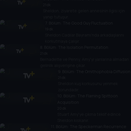
21 dk
Sheldon, ziyarete gelen annesinin ilgisi için
yanıp tutuşur.
7
. Bölüm:
The Good Guy Fluctuation
19 dk
Sheldon Cadılar Bayramı'nda arkadaşlarını
korkutmaya çalışır.
8
. Bölüm:
The Isolation Permutation
21 dk
Bernadette ve Penny, Amy'yi yanlarına almadan
gelinlik alışverişine çıkar.
9
. Bölüm:
The Ornithophobia Diffusion
21 dk
Sheldon kuş korkusunu yenmek
zorundadır.
10
. Bölüm:
The Flaming Spittoon
Acquisition
20 dk
Stuart Amy'ye çıkma teklif edince
Sheldon kıskanır.
11
. Bölüm:
The Speckerman Recurrence