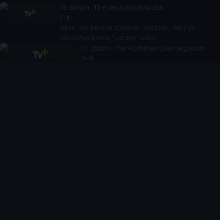
16
. Bölüm:
The Vacation Solution
21 dk
İşten izin almaya zorlanan Sheldon, Amy'ye
laboratuvarında "yardım" eder.
17
. Bölüm:
The Rothman Disintegration
21 dk
Sheldon iş yerindeki köşe ofisi kapmak için
Kripke ile yarışır.
18
. Bölüm:
The Werewolf Transformation
20 dk
Sheldon, berberinin hastalanmasıyla rutinindeki
değişiklik yüzünden hayatını sorgular; Howard,
uzaya gitme kararını tekrar düşünür.
19
. Bölüm:
The Weekend Vortex
20 dk
Grup, Star Wars oyun maratonu planlar; Sheldon, Amy
yerine arkadaşlarını seçince kararının sonuçlarına
katlanır.
20
. Bölüm:
The Transporter Malfunction
21 dk
Sheldon, kahramanı Mr. Spock'u canlandıran efsanevi