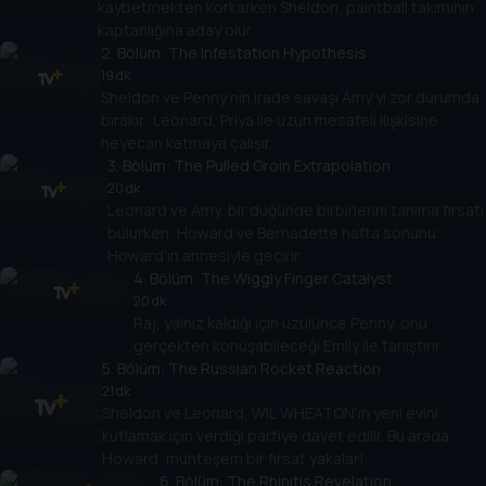
kaybetmekten korkarken Sheldon, paintball takımının
kaptanlığına aday olur.
2
. Bölüm:
The Infestation Hypothesis
19 dk
Sheldon ve Penny’nin irade savaşı Amy’yi zor durumda
bırakır; Leonard, Priya ile uzun mesafeli ilişkisine
heyecan katmaya çalışır.
3
. Bölüm:
The Pulled Groin Extrapolation
20 dk
Leonard ve Amy, bir düğünde birbirlerini tanıma fırsatı
bulurken, Howard ve Bernadette hafta sonunu
Howard’ın annesiyle geçirir.
4
. Bölüm:
The Wiggly Finger Catalyst
20 dk
Raj, yalnız kaldığı için üzülünce Penny, onu
gerçekten konuşabileceği Emily ile tanıştırır.
5
. Bölüm:
The Russian Rocket Reaction
21 dk
Sheldon ve Leonard, WIL WHEATON'ın yeni evini
kutlamak için verdiği partiye davet edilir. Bu arada
Howard, muhteşem bir fırsat yakalar!
6
. Bölüm:
The Rhinitis Revelation