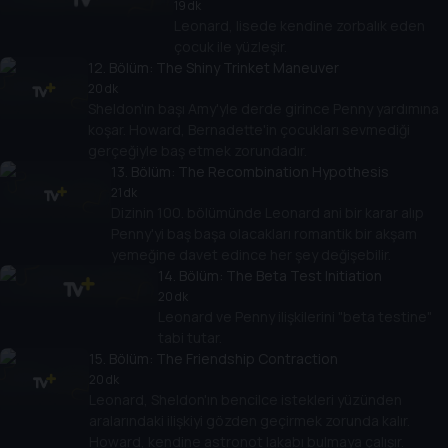
19 dk
Leonard, lisede kendine zorbalık eden
çocuk ile yüzleşir.
12
. Bölüm:
The Shiny Trinket Maneuver
20 dk
Sheldon'ın başı Amy'yle derde girince Penny yardımına
koşar. Howard, Bernadette'in çocukları sevmediği
gerçeğiyle baş etmek zorundadır.
13
. Bölüm:
The Recombination Hypothesis
21 dk
Dizinin 100. bölümünde Leonard ani bir karar alıp
Penny'yi baş başa olacakları romantik bir akşam
yemeğine davet edince her şey değişebilir.
14
. Bölüm:
The Beta Test Initiation
20 dk
Leonard ve Penny ilişkilerini "beta testine"
tabi tutar.
15
. Bölüm:
The Friendship Contraction
20 dk
Leonard, Sheldon'ın bencilce istekleri yüzünden
aralarındaki ilişkiyi gözden geçirmek zorunda kalır.
Howard, kendine astronot lakabı bulmaya çalışır.