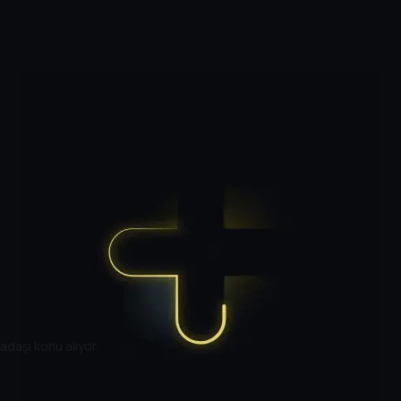
kadaşı konu alıyor.