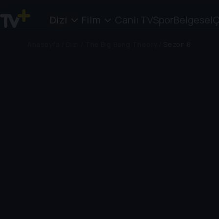
Dizi
Film
Canlı TV
Spor
Belgesel
Ç
Anasayfa
/
Dizi
/
The Big Bang Theory
/
Sezon 8