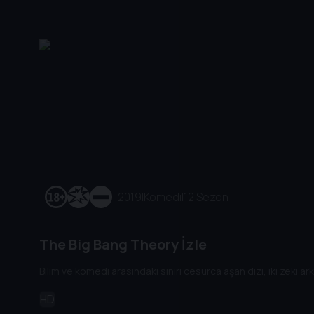
2019
|
Komedi
|
12 Sezon
The Big Bang Theory İzle
Bilim ve komedi arasındaki sınırı cesurca aşan dizi, iki zeki ar
HD