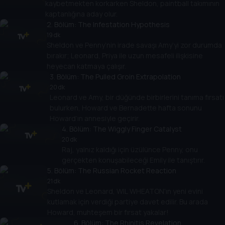
kaybetmekten korkarken Sheldon, paintball takımının
kaptanlığına aday olur.
2
. Bölüm:
The Infestation Hypothesis
19 dk
Sheldon ve Penny’nin irade savaşı Amy’yi zor durumda
bırakır; Leonard, Priya ile uzun mesafeli ilişkisine
heyecan katmaya çalışır.
3
. Bölüm:
The Pulled Groin Extrapolation
20 dk
Leonard ve Amy, bir düğünde birbirlerini tanıma fırsatı
bulurken, Howard ve Bernadette hafta sonunu
Howard’ın annesiyle geçirir.
4
. Bölüm:
The Wiggly Finger Catalyst
20 dk
Raj, yalnız kaldığı için üzülünce Penny, onu
gerçekten konuşabileceği Emily ile tanıştırır.
5
. Bölüm:
The Russian Rocket Reaction
21 dk
Sheldon ve Leonard, WIL WHEATON'ın yeni evini
kutlamak için verdiği partiye davet edilir. Bu arada
Howard, muhteşem bir fırsat yakalar!
6
. Bölüm:
The Rhinitis Revelation