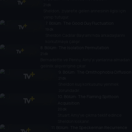
21 dk
Sheldon, ziyarete gelen annesinin ilgisi için
yanıp tutuşur.
7
. Bölüm:
The Good Guy Fluctuation
19 dk
Sheldon Cadılar Bayramı'nda arkadaşlarını
korkutmaya çalışır.
8
. Bölüm:
The Isolation Permutation
21 dk
Bernadette ve Penny, Amy'yi yanlarına almadan
gelinlik alışverişine çıkar.
9
. Bölüm:
The Ornithophobia Diffusion
21 dk
Sheldon kuş korkusunu yenmek
zorundadır.
10
. Bölüm:
The Flaming Spittoon
Acquisition
20 dk
Stuart Amy'ye çıkma teklif edince
Sheldon kıskanır.
11
. Bölüm:
The Speckerman Recurrence