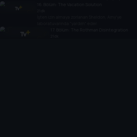
16
. Bölüm:
The Vacation Solution
21 dk
İşten izin almaya zorlanan Sheldon, Amy'ye
laboratuvarında "yardım" eder.
17
. Bölüm:
The Rothman Disintegration
21 dk
Sheldon iş yerindeki köşe ofisi kapmak için
Kripke ile yarışır.
18
. Bölüm:
The Werewolf Transformation
20 dk
Sheldon, berberinin hastalanmasıyla rutinindeki
değişiklik yüzünden hayatını sorgular; Howard,
uzaya gitme kararını tekrar düşünür.
19
. Bölüm:
The Weekend Vortex
20 dk
Grup, Star Wars oyun maratonu planlar; Sheldon, Amy
yerine arkadaşlarını seçince kararının sonuçlarına
katlanır.
20
. Bölüm:
The Transporter Malfunction
21 dk
Sheldon, kahramanı Mr. Spock'u canlandıran efsanevi