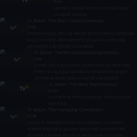
19 dk
Leonard, lisede kendine zorbalık eden
çocuk ile yüzleşir.
12
. Bölüm:
The Shiny Trinket Maneuver
20 dk
Sheldon'ın başı Amy'yle derde girince Penny yardımına
koşar. Howard, Bernadette'in çocukları sevmediği
gerçeğiyle baş etmek zorundadır.
13
. Bölüm:
The Recombination Hypothesis
21 dk
Dizinin 100. bölümünde Leonard ani bir karar alıp
Penny'yi baş başa olacakları romantik bir akşam
yemeğine davet edince her şey değişebilir.
14
. Bölüm:
The Beta Test Initiation
20 dk
Leonard ve Penny ilişkilerini "beta testine"
tabi tutar.
15
. Bölüm:
The Friendship Contraction
20 dk
Leonard, Sheldon'ın bencilce istekleri yüzünden
aralarındaki ilişkiyi gözden geçirmek zorunda kalır.
Howard, kendine astronot lakabı bulmaya çalışır.