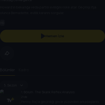
The Stag Convergence
Howard’ın bekarlığa veda partisi evliliğini riske atar. Geçmişi ifşa
olunca Bernadette, evlilik kararını sorgular.
HD
Hemen İzle
Bölümler
Kadro
5. Sezon
1
. Bölüm:
The Skank Reflex Analysis
21 dk
Penny, Raj’la geçirdiği gece yüzünden arkadaşlarını