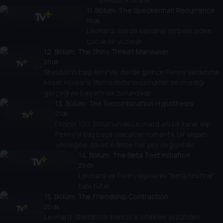
11
. Bölüm:
The Speckerman Recurrence
19 dk
Leonard, lisede kendine zorbalık eden
çocuk ile yüzleşir.
12
. Bölüm:
The Shiny Trinket Maneuver
20 dk
Sheldon'ın başı Amy'yle derde girince Penny yardımına
koşar. Howard, Bernadette'in çocukları sevmediği
gerçeğiyle baş etmek zorundadır.
13
. Bölüm:
The Recombination Hypothesis
21 dk
Dizinin 100. bölümünde Leonard ani bir karar alıp
Penny'yi baş başa olacakları romantik bir akşam
yemeğine davet edince her şey değişebilir.
14
. Bölüm:
The Beta Test Initiation
20 dk
Leonard ve Penny ilişkilerini "beta testine"
tabi tutar.
15
. Bölüm:
The Friendship Contraction
20 dk
Leonard, Sheldon'ın bencilce istekleri yüzünden