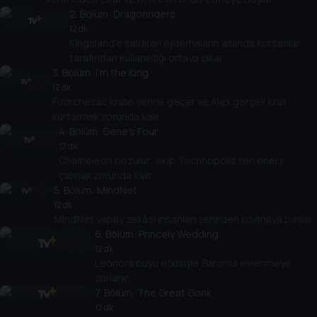
2
. Bölüm:
Dragonriders
12 dk
Kingsland’e saldıran ejderhaların aslında korsanlar
tarafından kullanıldığı ortaya çıkar.
3
. Bölüm:
I'm the King
12 dk
Fourchesac kralın yerine geçer ve Alex gerçek kralı
kurtarmak zorunda kalır.
4
. Bölüm:
Gene’s Four
12 dk
Chameleon bozulur; ekip Technopolis’ten enerji
çalmak zorunda kalır.
5
. Bölüm:
MindNet
12 dk
MindNet yapay zekâsı insanları şehirden kovmaya başlar.
6
. Bölüm:
Princely Wedding
12 dk
Leonora büyü etkisiyle Baron’la evlenmeye
zorlanır.
7
. Bölüm:
The Great Gonk
12 dk