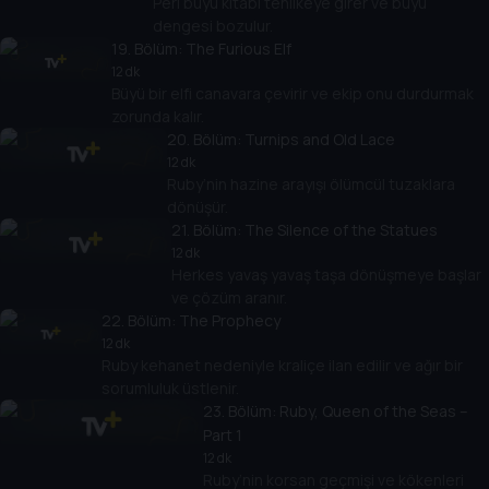
Peri büyü kitabı tehlikeye girer ve büyü
dengesi bozulur.
19
. Bölüm:
The Furious Elf
12 dk
Büyü bir elfi canavara çevirir ve ekip onu durdurmak
zorunda kalır.
20
. Bölüm:
Turnips and Old Lace
12 dk
Ruby’nin hazine arayışı ölümcül tuzaklara
dönüşür.
21
. Bölüm:
The Silence of the Statues
12 dk
Herkes yavaş yavaş taşa dönüşmeye başlar
ve çözüm aranır.
22
. Bölüm:
The Prophecy
12 dk
Ruby kehanet nedeniyle kraliçe ilan edilir ve ağır bir
sorumluluk üstlenir.
23
. Bölüm:
Ruby, Queen of the Seas –
Part 1
12 dk
Ruby’nin korsan geçmişi ve kökenleri