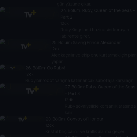
gün yüzüne çıkar.
24
. Bölüm:
Ruby, Queen of the Seas –
Part 2
12 dk
Ruby Kingsland hazinesini koruyan
labirente girer.
25
. Bölüm:
Saving Prince Alexander
12 dk
Alex kaçırılır ve ekip onu kurtarmak için plan
yapar.
26
. Bölüm:
Go Ruby!
12 dk
Ruby bir robot yarışına katılır ancak sabotajla karşılaşır.
27
. Bölüm:
Ruby, Queen of the Seas
– Part 3
12 dk
Ruby şövalyelikle korsanlık arasında
kalır.
28
. Bölüm:
Convoy of Honour
12 dk
Kristal Kılıç çalınır ve krallık alarma geçer.