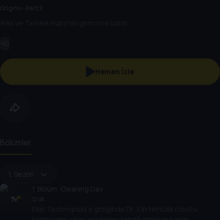
Origins – Part 2
Alex ve Twinkle Ruby’nin gemisine katılır.
HD
Hemen İzle
Bölümler
1. Sezon
1
. Bölüm:
Cleaning Day
12 dk
Ekip Technopolis’e gittiğinde Dr. X’in temizlik robotu
kontrolden çıkar ve herkesi tehdit etmeye başlar.