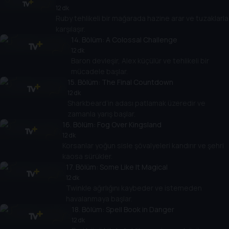
12 dk
Ruby tehlikeli bir mağarada hazine arar ve tuzaklarla
karşılaşır.
14
. Bölüm:
A Colossal Challenge
12 dk
Baron devleşir, Alex küçülür ve tehlikeli bir
mücadele başlar.
15
. Bölüm:
The Final Countdown
12 dk
Sharkbeard’in adası patlamak üzeredir ve
zamanla yarış başlar.
16
. Bölüm:
Fog Over Kingsland
12 dk
Korsanlar yoğun sisle şövalyeleri kandırır ve şehri
kaosa sürükler.
17
. Bölüm:
Some Like It Magical
12 dk
Twinkle ağırlığını kaybeder ve istemeden
havalanmaya başlar.
18
. Bölüm:
Spell Book in Danger
12 dk