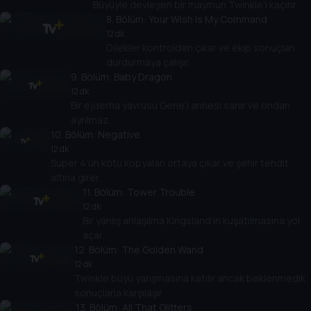
Büyüyle devleşen bir maymun Twinkle’ı kaçırır.
8
. Bölüm:
Your Wish Is My Command
12 dk
Dilekler kontrolden çıkar ve ekip sonuçları
durdurmaya çalışır.
9
. Bölüm:
Baby Dragon
12 dk
Bir ejderha yavrusu Gene’i annesi sanır ve ondan
ayrılmaz.
10
. Bölüm:
Negative
12 dk
Super 4’ün kötü kopyaları ortaya çıkar ve şehir tehdit
altına girer.
11
. Bölüm:
Tower Trouble
12 dk
Bir yanlış anlaşılma Kingsland’in kuşatılmasına yol
açar.
12
. Bölüm:
The Golden Wand
12 dk
Twinkle büyü yarışmasına katılır ancak beklenmedik
sonuçlarla karşılaşır.
13
. Bölüm:
All That Glitters