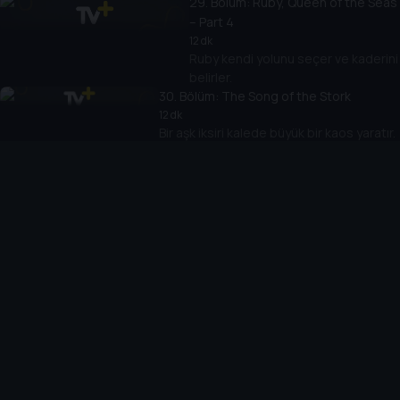
29
. Bölüm:
Ruby, Queen of the Seas
– Part 4
12 dk
Ruby kendi yolunu seçer ve kaderini
belirler.
30
. Bölüm:
The Song of the Stork
12 dk
Bir aşk iksiri kalede büyük bir kaos yaratır.
31
. Bölüm:
A Pirate’s Honour
12 dk
Ruby hırsızlıkla suçlanır ve onurunu temizlemeye
çalışır.
32
. Bölüm:
The White Rabbit
12 dk
Alex’in tavşana dönüştüğü sanılır ve panik
başlar.
33
. Bölüm:
Operation Swashbuckler
12 dk
Alex korsanlarla istemeden ittifak
kurar.
34
. Bölüm:
The Goose with the
Golden Eggs