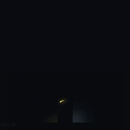
era
|
12 dk