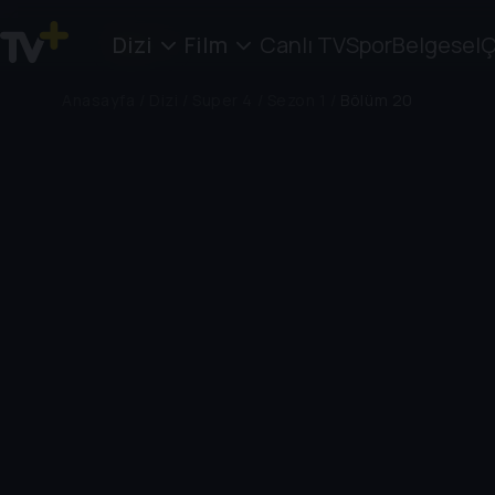
Dizi
Film
Canlı TV
Spor
Belgesel
Ç
Anasayfa
/
Dizi
/
Super 4
/
Sezon 1
/
Bölüm 20