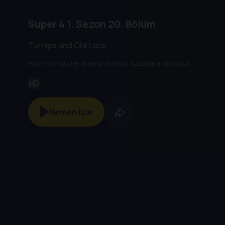
Super 4
1. Sezon
20. Bölüm
Turnips and Old Lace
Ruby’nin hazine arayışı ölümcül tuzaklara dönüşür.
HD
Hemen İzle