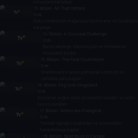
sonuçlarla karşılaşır.
13
. Bölüm:
All That Glitters
12 dk
Ruby tehlikeli bir mağarada hazine arar ve tuzaklarla
karşılaşır.
14
. Bölüm:
A Colossal Challenge
12 dk
Baron devleşir, Alex küçülür ve tehlikeli bir
mücadele başlar.
15
. Bölüm:
The Final Countdown
12 dk
Sharkbeard’in adası patlamak üzeredir ve
zamanla yarış başlar.
16
. Bölüm:
Fog Over Kingsland
12 dk
Korsanlar yoğun sisle şövalyeleri kandırır ve şehri
kaosa sürükler.
17
. Bölüm:
Some Like It Magical
12 dk
Twinkle ağırlığını kaybeder ve istemeden
havalanmaya başlar.
18
. Bölüm:
Spell Book in Danger