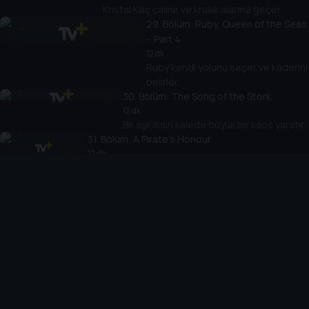
Kristal Kılıç çalınır ve krallık alarma geçer.
29
. Bölüm:
Ruby, Queen of the Seas
– Part 4
12 dk
Ruby kendi yolunu seçer ve kaderini
belirler.
30
. Bölüm:
The Song of the Stork
12 dk
Bir aşk iksiri kalede büyük bir kaos yaratır.
31
. Bölüm:
A Pirate’s Honour
12 dk
Ruby hırsızlıkla suçlanır ve onurunu temizlemeye
çalışır.
32
. Bölüm:
The White Rabbit
12 dk
Alex’in tavşana dönüştüğü sanılır ve panik
başlar.
33
. Bölüm:
Operation Swashbuckler
12 dk
Alex korsanlarla istemeden ittifak
kurar.