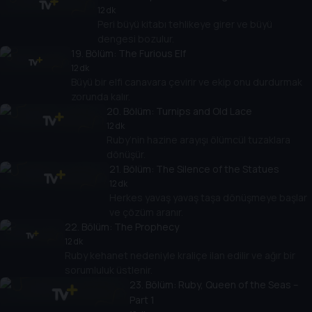
12 dk
Peri büyü kitabı tehlikeye girer ve büyü
dengesi bozulur.
19
. Bölüm:
The Furious Elf
12 dk
Büyü bir elfi canavara çevirir ve ekip onu durdurmak
zorunda kalır.
20
. Bölüm:
Turnips and Old Lace
12 dk
Ruby’nin hazine arayışı ölümcül tuzaklara
dönüşür.
21
. Bölüm:
The Silence of the Statues
12 dk
Herkes yavaş yavaş taşa dönüşmeye başlar
ve çözüm aranır.
22
. Bölüm:
The Prophecy
12 dk
Ruby kehanet nedeniyle kraliçe ilan edilir ve ağır bir
sorumluluk üstlenir.
23
. Bölüm:
Ruby, Queen of the Seas –
Part 1