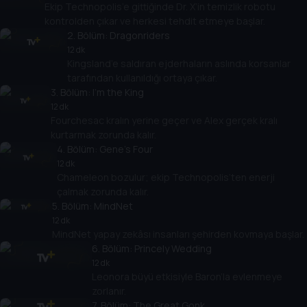
Ekip Technopolis’e gittiğinde Dr. X’in temizlik robotu
kontrolden çıkar ve herkesi tehdit etmeye başlar.
2
. Bölüm:
Dragonriders
12 dk
Kingsland’e saldıran ejderhaların aslında korsanlar
tarafından kullanıldığı ortaya çıkar.
3
. Bölüm:
I'm the King
12 dk
Fourchesac kralın yerine geçer ve Alex gerçek kralı
kurtarmak zorunda kalır.
4
. Bölüm:
Gene’s Four
12 dk
Chameleon bozulur; ekip Technopolis’ten enerji
çalmak zorunda kalır.
5
. Bölüm:
MindNet
12 dk
MindNet yapay zekâsı insanları şehirden kovmaya başlar.
6
. Bölüm:
Princely Wedding
12 dk
Leonora büyü etkisiyle Baron’la evlenmeye
zorlanır.
7
. Bölüm:
The Great Gonk