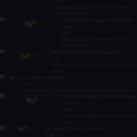
12 dk
Ruby’nin korsan geçmişi ve kökenleri
gün yüzüne çıkar.
24
. Bölüm:
Ruby, Queen of the Seas –
Part 2
12 dk
Ruby Kingsland hazinesini koruyan
labirente girer.
25
. Bölüm:
Saving Prince Alexander
12 dk
Alex kaçırılır ve ekip onu kurtarmak için plan
yapar.
26
. Bölüm:
Go Ruby!
12 dk
Ruby bir robot yarışına katılır ancak sabotajla karşılaşır.
27
. Bölüm:
Ruby, Queen of the Seas
– Part 3
12 dk
Ruby şövalyelikle korsanlık arasında
kalır.
28
. Bölüm:
Convoy of Honour
12 dk