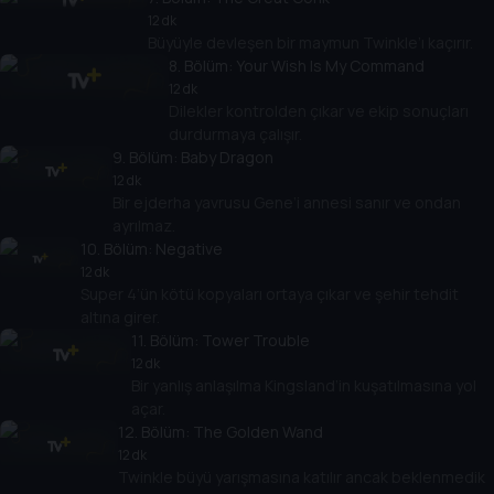
12 dk
Büyüyle devleşen bir maymun Twinkle’ı kaçırır.
8
. Bölüm:
Your Wish Is My Command
12 dk
Dilekler kontrolden çıkar ve ekip sonuçları
durdurmaya çalışır.
9
. Bölüm:
Baby Dragon
12 dk
Bir ejderha yavrusu Gene’i annesi sanır ve ondan
ayrılmaz.
10
. Bölüm:
Negative
12 dk
Super 4’ün kötü kopyaları ortaya çıkar ve şehir tehdit
altına girer.
11
. Bölüm:
Tower Trouble
12 dk
Bir yanlış anlaşılma Kingsland’in kuşatılmasına yol
açar.
12
. Bölüm:
The Golden Wand
12 dk
Twinkle büyü yarışmasına katılır ancak beklenmedik