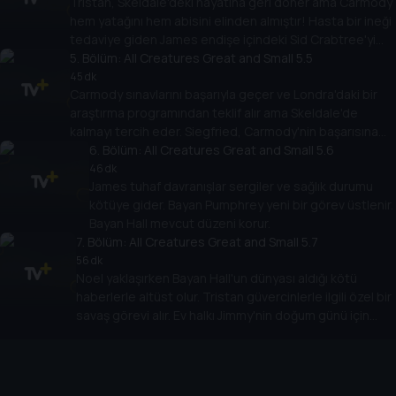
Tristan, Skeldale'deki hayatına geri döner ama Carmody
hem yatağını hem abisini elinden almıştır! Hasta bir ineği
tedaviye giden James endişe içindeki Sid Crabtree'yi
5
avutmaya çalışır.
. Bölüm:
All Creatures Great and Small 5.5
45 dk
Carmody sınavlarını başarıyla geçer ve Londra'daki bir
araştırma programından teklif alır ama Skeldale'de
kalmayı tercih eder. Siegfried, Carmody'nin başarısına
engel olduğunu düşünür.
6
. Bölüm:
All Creatures Great and Small 5.6
46 dk
James tuhaf davranışlar sergiler ve sağlık durumu
kötüye gider. Bayan Pumphrey yeni bir görev üstlenir.
Bayan Hall mevcut düzeni korur.
7
. Bölüm:
All Creatures Great and Small 5.7
56 dk
Noel yaklaşırken Bayan Hall'un dünyası aldığı kötü
haberlerle altüst olur. Tristan güvercinlerle ilgili özel bir
savaş görevi alır. Ev halkı Jimmy'nin doğum günü için
hazırlanır.
Cihazlar