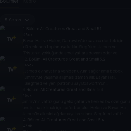
Bölümler
Kadro
5. Sezon
1
. Bölüm:
All Creatures Great and Small 5.1
46 dk
Bayan Hall ve Helen, Darrowby'de savaşa destek için
düzenlenen toplantıya katılır. Siegfried, James ve
Tristan'ın yokluğunda ameliyatlara devam eder ve
Carmody'den yardım ister.
2
. Bölüm:
All Creatures Great and Small 5.2
45 dk
James ev hayatına yeniden uyum sağlar ama bebek
Jimmy'yle yaşama alışması zaman alır. Bayan Hall,
Siegfried ve yeni patronu Bay Bosworth'ün
3
tartışmasının arasında kalır.
. Bölüm:
All Creatures Great and Small 5.3
45 dk
Jimmy'nin vaftiz günü gelip çatar ve herkes bu özel günü
unutulmaz kılmak için seferber olur. Helen ve Bayan Hall,
James'in ailesini ağırlamaya hazırlanır. Siegfried vaftiz
baba konuşmasını yazar.
4
. Bölüm:
All Creatures Great and Small 5.4
45 dk