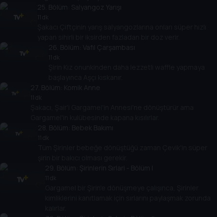
25
. Bölüm:
Salyangoz Yarışı
11 dk
Şakacı Çiftçinin yarış salyangozlarına onları süper hızlı
yapan sihirli bir iksirden fazladan bir doz verir.
26
. Bölüm:
Vafıl Çarşambası
11 dk
Şirin Kız onunkinden daha lezzetli waffle yapmaya
başlayınca Aşçı kıskanır.
27
. Bölüm:
Komik Anne
11 dk
Şakacı, Şair'i Gargamel'in Annesi'ne dönüştürür ama
Gargamel'in kulübesinde kapana kısılırlar.
28
. Bölüm:
Bebek Bakımı
11 dk
Tüm Şirinler bebeğe dönüştüğü zaman Çevik'in süper
şirin bir bakıcı olması gerekir.
29
. Bölüm:
Şirinlerin Sırlari - Bölüm I
11 dk
Gargamel bir Şirin'e dönüşmeye çalışınca, Şirinler
kimliklerini kanıtlamak için sırlarını paylaşmak zorunda
kalırlar.