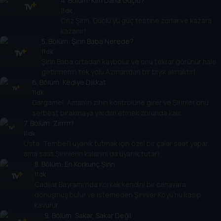
4
. Bölüm:
Kim Daha Güçlü?
11 dk
Cılız Şirin, Güçlü'yü güç testine zorlar ve kazara
kazanır!
5
. Bölüm:
Şirin Baba Nerede?
11 dk
Şirin Baba ortadan kaybolur ve onu tekrar görünür hale
getirmenin tek yolu Azman'dan bir bıyık almaktır!
6
. Bölüm:
Kediye Dikkat
11 dk
Gargamel, Aman'ın zihin kontrolüne girer ve Şirinler onu
serbest bırakmaya yardım etmek zorunda kalır.
7
. Bölüm:
Zırrrrr!
11 dk
Usta, Tembel'i uyanık tutmak için özel bir çalar saat yapar,
ama saat Şirinlerin kalanını da uyanık tutar!
8
. Bölüm:
En Korkunç Şirin
11 dk
Cadılar Bayramı'nda Korkak kendini bir canavara
dönüşmüş bulur ve istemeden Şirinler Köyü'nü kasıp
kavurur.
9
. Bölüm:
Sakar, Sakar Değil