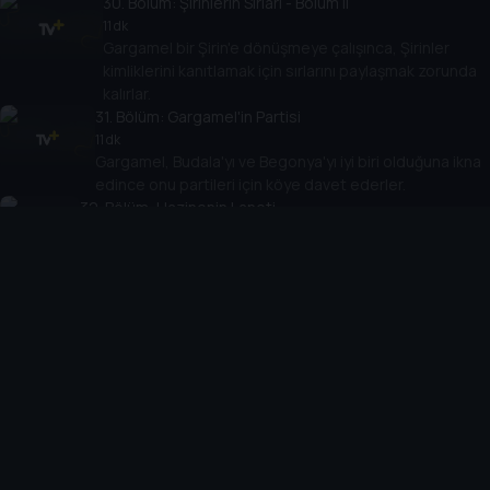
30
. Bölüm:
Şirinlerin Sırlari - Bölüm II
11 dk
Gargamel bir Şirin'e dönüşmeye çalışınca, Şirinler
kimliklerini kanıtlamak için sırlarını paylaşmak zorunda
kalırlar.
31
. Bölüm:
Gargamel'in Partisi
11 dk
Gargamel, Budala'yı ve Begonya'yı iyi biri olduğuna ikna
edince onu partileri için köye davet ederler.
32
. Bölüm:
Hazinenin Laneti
11 dk
Çiftçi ve Süslü dokunan herkese kötü şans getiren
muhteşem bir mücevher içeren bir sandık ortaya çıkarır!
33
. Bölüm:
Çevik Şirin Gücünü Kaybedince
11 dk
Tomurcuk içindeki savaşçıyla iletişime geçmek için
bir büyü yaptıktan sonra yanlışlıkla Çevik'in savaşçı
ruhunu alır.
34
. Bölüm:
Somurtkan'ın Öfkesi
11 dk
Gargamel Somurtkan'a, şikayet ettiği her şeyin
kulübesinde belirmesine sebep olan bir büyü yapar.