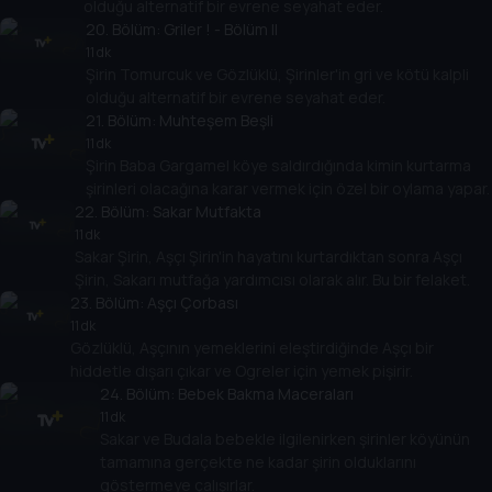
olduğu alternatif bir evrene seyahat eder.
20
. Bölüm:
Griler ! - Bölüm II
11 dk
Şirin Tomurcuk ve Gözlüklü, Şirinler'in gri ve kötü kalpli
olduğu alternatif bir evrene seyahat eder.
21
. Bölüm:
Muhteşem Beşli
11 dk
Şirin Baba Gargamel köye saldırdığında kimin kurtarma
şirinleri olacağına karar vermek için özel bir oylama yapar.
22
. Bölüm:
Sakar Mutfakta
11 dk
Sakar Şirin, Aşçı Şirin'in hayatını kurtardıktan sonra Aşçı
Şirin, Sakarı mutfağa yardımcısı olarak alır. Bu bir felaket.
23
. Bölüm:
Aşçı Çorbası
11 dk
Gözlüklü, Aşçının yemeklerini eleştirdiğinde Aşçı bir
hiddetle dışarı çıkar ve Ogreler için yemek pişirir.
24
. Bölüm:
Bebek Bakma Maceraları
11 dk
Sakar ve Budala bebekle ilgilenirken şirinler köyünün
tamamına gerçekte ne kadar şirin olduklarını
göstermeye çalışırlar.