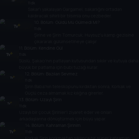
11 dk
Sakar'ı yakalayan Gargamel, sakarlığını ortadan
kaldıracak sihirli bir tılsımla onu cezbeder.
10
. Bölüm:
Güldü Mü Gülmedi Mi?
11 dk
Şirine ve Şirin Tomurcuk, Huysuz'u kamp gezisine
çıkararak gülümsetmeye çalışır.
11
. Bölüm:
Kendine Gül
11 dk
Süslü, Şakacı'nın patlayan kutusundan sıkılır ve kutuya daha
büyük bir patlama için bubi tuzağı kurar.
12
. Bölüm:
Bazıları Sevmez
11 dk
Şirin Baba'nın teleskopunu kırdıktan sonra, Korkak ve
Güçlü ceza almamak kız kılığına girerler.
13
. Bölüm:
Uzaylı Şirin
11 dk
Uzaylı bir çocuk Şirinler'i ziyaret eder ve onları
arkadaşlarına dönüştürmek için büyü yapar.
14
. Bölüm:
Kahraman Şirinim
11 dk
Korkak Şirin korkmaktan sıkılınca bir süper kahraman