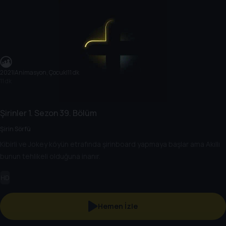
2021
|
Animasyon, Çocuk
|
11 dk
11 dk
Şirinler
1. Sezon
39. Bölüm
Şirin Sörfü
Kibirli ve Jokey köyün etrafında şirinboard yapmaya başlar ama Akıllı
bunun tehlikeli olduğuna inanır.
HD
Hemen İzle