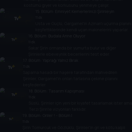
kostümü giyer ve korkusunu yenmeye çalışır.
15
. Bölüm:
Emniyet Kemerlerinizi Şirinleyin
11 dk
Usta ve Güçlü, Gargamel'in Azman'ı uçurma planını
keşfettiklerinde kendi uçan makinelerini yaparlar.
16
. Bölüm:
Budala Anne Oluyor
11 dk
Sakar Şirin ormanda bir yumurta bulur ve diğer
Şirinlerle ebeveynlik becerilerini test eder.
17
. Bölüm:
Yaprağı Yalnız Bırak
11 dk
Saparna hasadı bir haşere tarafından mahvedilen
Şirinler, Gargamel'in onları tarlasına çekme planını
keşfederler.
18
. Bölüm:
Tasarım Kapışması
11 dk
Süslü, Şirinler için yeni bir kıyafet tasarlamak ister ama
Terzi Şirin'le vizyonları farklıdır.
19
. Bölüm:
Griler ! - Bölüm I
11 dk
Şirin Tomurcuk ve Gözlüklü, Şirinler'in gri ve kötü kalpli