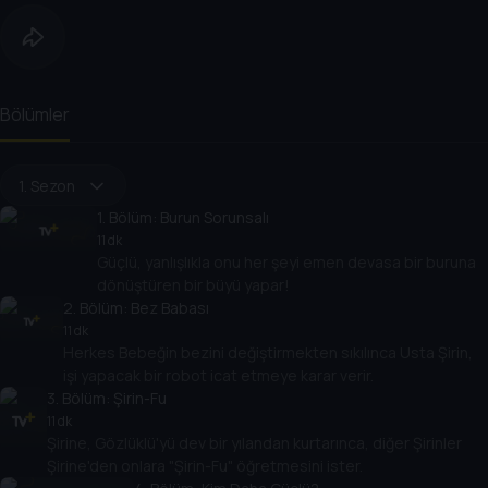
Bölümler
1. Sezon
1
. Bölüm:
Burun Sorunsalı
11 dk
Güçlü, yanlışlıkla onu her şeyi emen devasa bir buruna
dönüştüren bir büyü yapar!
2
. Bölüm:
Bez Babası
11 dk
Herkes Bebeğin bezini değiştirmekten sıkılınca Usta Şirin,
işi yapacak bir robot icat etmeye karar verir.
3
. Bölüm:
Şirin-Fu
11 dk
Şirine, Gözlüklü'yü dev bir yılandan kurtarınca, diğer Şirinler
Şirine'den onlara "Şirin-Fu" öğretmesini ister.