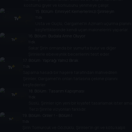
kostümü giyer ve korkusunu yenmeye çalışır.
15
. Bölüm:
Emniyet Kemerlerinizi Şirinleyin
11 dk
Usta ve Güçlü, Gargamel'in Azman'ı uçurma planını
keşfettiklerinde kendi uçan makinelerini yaparlar.
16
. Bölüm:
Budala Anne Oluyor
11 dk
Sakar Şirin ormanda bir yumurta bulur ve diğer
Şirinlerle ebeveynlik becerilerini test eder.
17
. Bölüm:
Yaprağı Yalnız Bırak
11 dk
Saparna hasadı bir haşere tarafından mahvedilen
Şirinler, Gargamel'in onları tarlasına çekme planını
keşfederler.
18
. Bölüm:
Tasarım Kapışması
11 dk
Süslü, Şirinler için yeni bir kıyafet tasarlamak ister ama
Terzi Şirin'le vizyonları farklıdır.
19
. Bölüm:
Griler ! - Bölüm I
11 dk
Şirin Tomurcuk ve Gözlüklü, Şirinler'in gri ve kötü kalpli