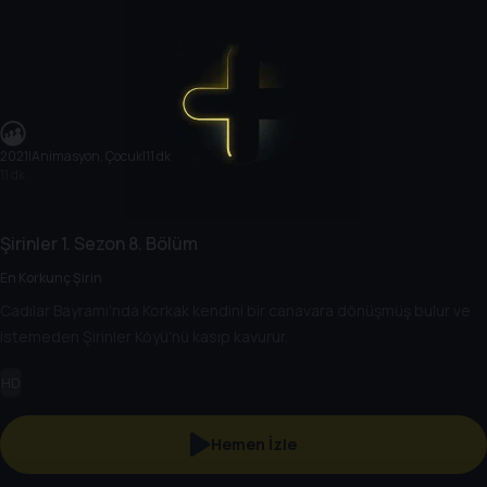
2021
|
Animasyon, Çocuk
|
11 dk
11 dk
Şirinler
1. Sezon
8. Bölüm
En Korkunç Şirin
Cadılar Bayramı'nda Korkak kendini bir canavara dönüşmüş bulur ve
istemeden Şirinler Köyü'nü kasıp kavurur.
HD
Hemen İzle