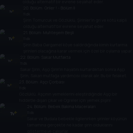
olduğu alternatif bir evrene seyahat eder.
20
. Bölüm:
Griler ! - Bölüm II
11 dk
Şirin Tomurcuk ve Gözlüklü, Şirinler'in gri ve kötü kalpli
olduğu alternatif bir evrene seyahat eder.
21
. Bölüm:
Muhteşem Beşli
11 dk
Şirin Baba Gargamel köye saldırdığında kimin kurtarma
şirinleri olacağına karar vermek için özel bir oylama yapar.
22
. Bölüm:
Sakar Mutfakta
11 dk
Sakar Şirin, Aşçı Şirin'in hayatını kurtardıktan sonra Aşçı
Şirin, Sakarı mutfağa yardımcısı olarak alır. Bu bir felaket.
23
. Bölüm:
Aşçı Çorbası
11 dk
Gözlüklü, Aşçının yemeklerini eleştirdiğinde Aşçı bir
hiddetle dışarı çıkar ve Ogreler için yemek pişirir.
24
. Bölüm:
Bebek Bakma Maceraları
11 dk
Sakar ve Budala bebekle ilgilenirken şirinler köyünün
tamamına gerçekte ne kadar şirin olduklarını
göstermeye çalışırlar.