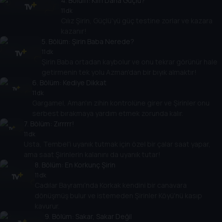
4
. Bölüm:
Kim Daha Güçlü?
11 dk
Cılız Şirin, Güçlü'yü güç testine zorlar ve kazara
kazanır!
5
. Bölüm:
Şirin Baba Nerede?
11 dk
Şirin Baba ortadan kaybolur ve onu tekrar görünür hale
getirmenin tek yolu Azman'dan bir bıyık almaktır!
6
. Bölüm:
Kediye Dikkat
11 dk
Gargamel, Aman'ın zihin kontrolüne girer ve Şirinler onu
serbest bırakmaya yardım etmek zorunda kalır.
7
. Bölüm:
Zırrrrr!
11 dk
Usta, Tembel'i uyanık tutmak için özel bir çalar saat yapar,
ama saat Şirinlerin kalanını da uyanık tutar!
8
. Bölüm:
En Korkunç Şirin
11 dk
Cadılar Bayramı'nda Korkak kendini bir canavara
dönüşmüş bulur ve istemeden Şirinler Köyü'nü kasıp
kavurur.
9
. Bölüm:
Sakar, Sakar Değil