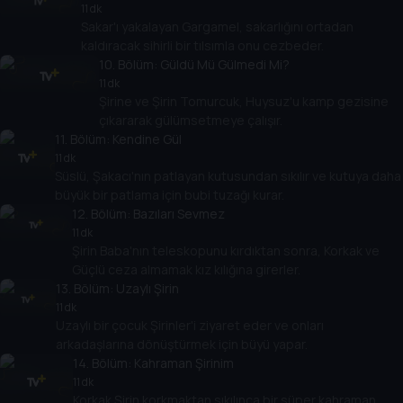
11 dk
Sakar'ı yakalayan Gargamel, sakarlığını ortadan
kaldıracak sihirli bir tılsımla onu cezbeder.
10
. Bölüm:
Güldü Mü Gülmedi Mi?
11 dk
Şirine ve Şirin Tomurcuk, Huysuz'u kamp gezisine
çıkararak gülümsetmeye çalışır.
11
. Bölüm:
Kendine Gül
11 dk
Süslü, Şakacı'nın patlayan kutusundan sıkılır ve kutuya daha
büyük bir patlama için bubi tuzağı kurar.
12
. Bölüm:
Bazıları Sevmez
11 dk
Şirin Baba'nın teleskopunu kırdıktan sonra, Korkak ve
Güçlü ceza almamak kız kılığına girerler.
13
. Bölüm:
Uzaylı Şirin
11 dk
Uzaylı bir çocuk Şirinler'i ziyaret eder ve onları
arkadaşlarına dönüştürmek için büyü yapar.
14
. Bölüm:
Kahraman Şirinim
11 dk
Korkak Şirin korkmaktan sıkılınca bir süper kahraman