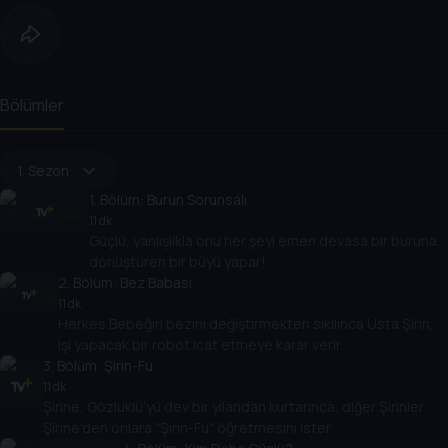
Bölümler
1. Sezon
1
. Bölüm:
Burun Sorunsalı
11 dk
Güçlü, yanlışlıkla onu her şeyi emen devasa bir buruna
dönüştüren bir büyü yapar!
2
. Bölüm:
Bez Babası
11 dk
Herkes Bebeğin bezini değiştirmekten sıkılınca Usta Şirin,
işi yapacak bir robot icat etmeye karar verir.
3
. Bölüm:
Şirin-Fu
11 dk
Şirine, Gözlüklü'yü dev bir yılandan kurtarınca, diğer Şirinler
Şirine'den onlara "Şirin-Fu" öğretmesini ister.