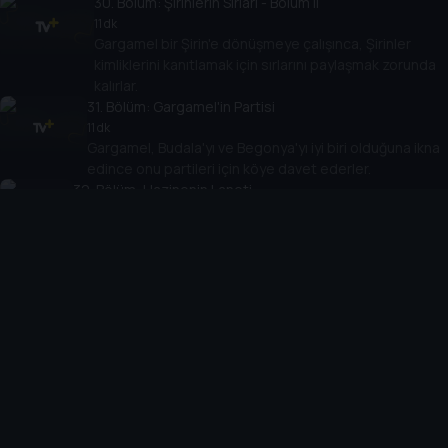
30
. Bölüm:
Şirinlerin Sırlari - Bölüm II
11 dk
Gargamel bir Şirin'e dönüşmeye çalışınca, Şirinler
kimliklerini kanıtlamak için sırlarını paylaşmak zorunda
kalırlar.
31
. Bölüm:
Gargamel'in Partisi
11 dk
Gargamel, Budala'yı ve Begonya'yı iyi biri olduğuna ikna
edince onu partileri için köye davet ederler.
32
. Bölüm:
Hazinenin Laneti
11 dk
Çiftçi ve Süslü dokunan herkese kötü şans getiren
muhteşem bir mücevher içeren bir sandık ortaya çıkarır!
33
. Bölüm:
Çevik Şirin Gücünü Kaybedince
11 dk
Tomurcuk içindeki savaşçıyla iletişime geçmek için
bir büyü yaptıktan sonra yanlışlıkla Çevik'in savaşçı
ruhunu alır.
34
. Bölüm:
Somurtkan'ın Öfkesi
11 dk
Gargamel Somurtkan'a, şikayet ettiği her şeyin
kulübesinde belirmesine sebep olan bir büyü yapar.