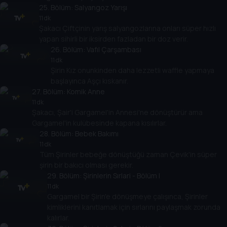
25
. Bölüm:
Salyangoz Yarışı
11 dk
Şakacı Çiftçinin yarış salyangozlarına onları süper hızlı
yapan sihirli bir iksirden fazladan bir doz verir.
26
. Bölüm:
Vafıl Çarşambası
11 dk
Şirin Kız onunkinden daha lezzetli waffle yapmaya
başlayınca Aşçı kıskanır.
27
. Bölüm:
Komik Anne
11 dk
Şakacı, Şair'i Gargamel'in Annesi'ne dönüştürür ama
Gargamel'in kulübesinde kapana kısılırlar.
28
. Bölüm:
Bebek Bakımı
11 dk
Tüm Şirinler bebeğe dönüştüğü zaman Çevik'in süper
şirin bir bakıcı olması gerekir.
29
. Bölüm:
Şirinlerin Sırlari - Bölüm I
11 dk
Gargamel bir Şirin'e dönüşmeye çalışınca, Şirinler
kimliklerini kanıtlamak için sırlarını paylaşmak zorunda
kalırlar.