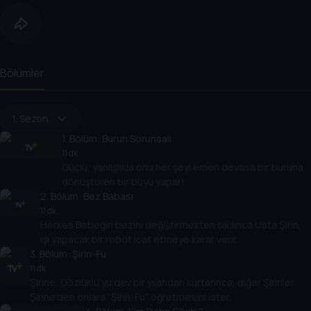
Bölümler
1. Sezon
1
. Bölüm:
Burun Sorunsalı
11 dk
Güçlü, yanlışlıkla onu her şeyi emen devasa bir buruna
dönüştüren bir büyü yapar!
2
. Bölüm:
Bez Babası
11 dk
Herkes Bebeğin bezini değiştirmekten sıkılınca Usta Şirin,
işi yapacak bir robot icat etmeye karar verir.
3
. Bölüm:
Şirin-Fu
11 dk
Şirine, Gözlüklü'yü dev bir yılandan kurtarınca, diğer Şirinler
Şirine'den onlara "Şirin-Fu" öğretmesini ister.