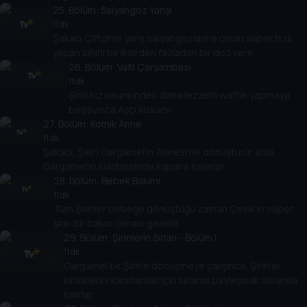
25
. Bölüm:
Salyangoz Yarışı
11 dk
Şakacı Çiftçinin yarış salyangozlarına onları süper hızlı
yapan sihirli bir iksirden fazladan bir doz verir.
26
. Bölüm:
Vafıl Çarşambası
11 dk
Şirin Kız onunkinden daha lezzetli waffle yapmaya
başlayınca Aşçı kıskanır.
27
. Bölüm:
Komik Anne
11 dk
Şakacı, Şair'i Gargamel'in Annesi'ne dönüştürür ama
Gargamel'in kulübesinde kapana kısılırlar.
28
. Bölüm:
Bebek Bakımı
11 dk
Tüm Şirinler bebeğe dönüştüğü zaman Çevik'in süper
şirin bir bakıcı olması gerekir.
29
. Bölüm:
Şirinlerin Sırlari - Bölüm I
11 dk
Gargamel bir Şirin'e dönüşmeye çalışınca, Şirinler
kimliklerini kanıtlamak için sırlarını paylaşmak zorunda
kalırlar.