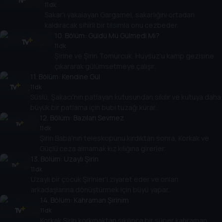
11 dk
Sakar'ı yakalayan Gargamel, sakarlığını ortadan
kaldıracak sihirli bir tılsımla onu cezbeder.
10
. Bölüm:
Güldü Mü Gülmedi Mi?
11 dk
Şirine ve Şirin Tomurcuk, Huysuz'u kamp gezisine
çıkararak gülümsetmeye çalışır.
11
. Bölüm:
Kendine Gül
11 dk
Süslü, Şakacı'nın patlayan kutusundan sıkılır ve kutuya daha
büyük bir patlama için bubi tuzağı kurar.
12
. Bölüm:
Bazıları Sevmez
11 dk
Şirin Baba'nın teleskopunu kırdıktan sonra, Korkak ve
Güçlü ceza almamak kız kılığına girerler.
13
. Bölüm:
Uzaylı Şirin
11 dk
Uzaylı bir çocuk Şirinler'i ziyaret eder ve onları
arkadaşlarına dönüştürmek için büyü yapar.
14
. Bölüm:
Kahraman Şirinim
11 dk
Korkak Şirin korkmaktan sıkılınca bir süper kahraman