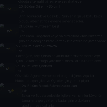
olduğu alternatif bir evrene seyahat eder.
20
. Bölüm:
Griler ! - Bölüm II
11 dk
Şirin Tomurcuk ve Gözlüklü, Şirinler'in gri ve kötü kalpli
olduğu alternatif bir evrene seyahat eder.
21
. Bölüm:
Muhteşem Beşli
11 dk
Şirin Baba Gargamel köye saldırdığında kimin kurtarma
şirinleri olacağına karar vermek için özel bir oylama yapar.
22
. Bölüm:
Sakar Mutfakta
11 dk
Sakar Şirin, Aşçı Şirin'in hayatını kurtardıktan sonra Aşçı
Şirin, Sakarı mutfağa yardımcısı olarak alır. Bu bir felaket.
23
. Bölüm:
Aşçı Çorbası
11 dk
Gözlüklü, Aşçının yemeklerini eleştirdiğinde Aşçı bir
hiddetle dışarı çıkar ve Ogreler için yemek pişirir.
24
. Bölüm:
Bebek Bakma Maceraları
11 dk
Sakar ve Budala bebekle ilgilenirken şirinler köyünün
tamamına gerçekte ne kadar şirin olduklarını
göstermeye çalışırlar.