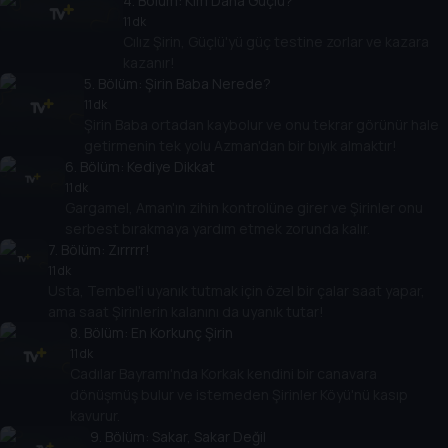
4
. Bölüm:
Kim Daha Güçlü?
11 dk
Cılız Şirin, Güçlü'yü güç testine zorlar ve kazara
kazanır!
5
. Bölüm:
Şirin Baba Nerede?
11 dk
Şirin Baba ortadan kaybolur ve onu tekrar görünür hale
getirmenin tek yolu Azman'dan bir bıyık almaktır!
6
. Bölüm:
Kediye Dikkat
11 dk
Gargamel, Aman'ın zihin kontrolüne girer ve Şirinler onu
serbest bırakmaya yardım etmek zorunda kalır.
7
. Bölüm:
Zırrrrr!
11 dk
Usta, Tembel'i uyanık tutmak için özel bir çalar saat yapar,
ama saat Şirinlerin kalanını da uyanık tutar!
8
. Bölüm:
En Korkunç Şirin
11 dk
Cadılar Bayramı'nda Korkak kendini bir canavara
dönüşmüş bulur ve istemeden Şirinler Köyü'nü kasıp
kavurur.
9
. Bölüm:
Sakar, Sakar Değil