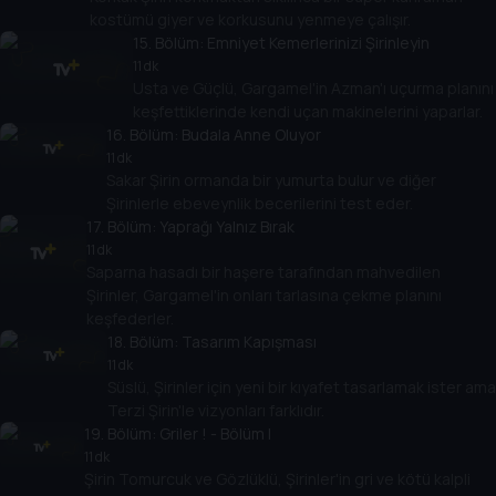
kostümü giyer ve korkusunu yenmeye çalışır.
15
. Bölüm:
Emniyet Kemerlerinizi Şirinleyin
11 dk
Usta ve Güçlü, Gargamel'in Azman'ı uçurma planını
keşfettiklerinde kendi uçan makinelerini yaparlar.
16
. Bölüm:
Budala Anne Oluyor
11 dk
Sakar Şirin ormanda bir yumurta bulur ve diğer
Şirinlerle ebeveynlik becerilerini test eder.
17
. Bölüm:
Yaprağı Yalnız Bırak
11 dk
Saparna hasadı bir haşere tarafından mahvedilen
Şirinler, Gargamel'in onları tarlasına çekme planını
keşfederler.
18
. Bölüm:
Tasarım Kapışması
11 dk
Süslü, Şirinler için yeni bir kıyafet tasarlamak ister ama
Terzi Şirin'le vizyonları farklıdır.
19
. Bölüm:
Griler ! - Bölüm I
11 dk
Şirin Tomurcuk ve Gözlüklü, Şirinler'in gri ve kötü kalpli