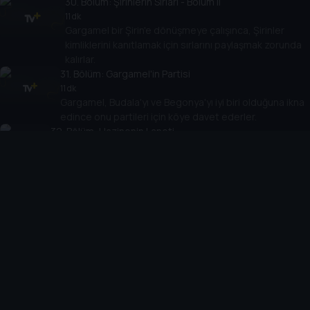
30
. Bölüm:
Şirinlerin Sırlari - Bölüm II
11 dk
Gargamel bir Şirin'e dönüşmeye çalışınca, Şirinler
kimliklerini kanıtlamak için sırlarını paylaşmak zorunda
kalırlar.
31
. Bölüm:
Gargamel'in Partisi
11 dk
Gargamel, Budala'yı ve Begonya'yı iyi biri olduğuna ikna
edince onu partileri için köye davet ederler.
32
. Bölüm:
Hazinenin Laneti
11 dk
Çiftçi ve Süslü dokunan herkese kötü şans getiren
muhteşem bir mücevher içeren bir sandık ortaya çıkarır!
33
. Bölüm:
Çevik Şirin Gücünü Kaybedince
11 dk
Tomurcuk içindeki savaşçıyla iletişime geçmek için
bir büyü yaptıktan sonra yanlışlıkla Çevik'in savaşçı
ruhunu alır.
34
. Bölüm:
Somurtkan'ın Öfkesi
11 dk
Gargamel Somurtkan'a, şikayet ettiği her şeyin
kulübesinde belirmesine sebep olan bir büyü yapar.