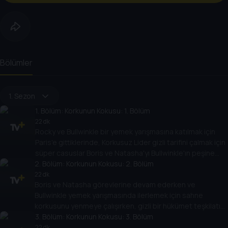
Bölümler
1. Sezon
1
. Bölüm:
Korkunun Kokusu: 1. Bölüm
22 dk
Rocky ve Bullwinkle bir yemek yarışmasına katılmak için
Paris'e gittiklerinde, Korkusuz Lider gizli tarifini çalmak için
süper casuslar Boris ve Natasha'yı Bullwinkle'ın peşine
2
takar.
. Bölüm:
Korkunun Kokusu: 2. Bölüm
22 dk
Boris ve Natasha görevlerine devam ederken ve
Bullwinkle yemek yarışmasında ilerlemek için sahne
korkusunu yenmeye çalışırken, gizli bir hükümet teşkilatı
Rocky ve Bullwinkle'ın hareketlerini izlemeye başlar.
3
. Bölüm:
Korkunun Kokusu: 3. Bölüm
22 dk