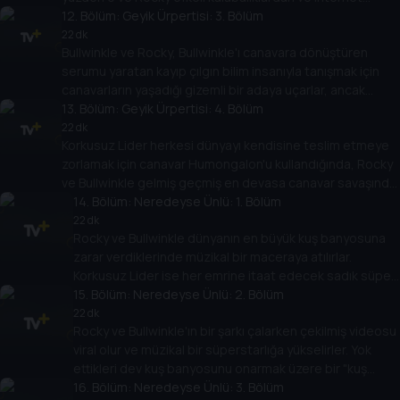
ünlülerinden kaçmaya başlarlar.
12
. Bölüm:
Geyik Ürpertisi: 3. Bölüm
22 dk
Bullwinkle ve Rocky, Bullwinkle'ı canavara dönüştüren
serumu yaratan kayıp çılgın bilim insanıyla tanışmak için
canavarların yaşadığı gizemli bir adaya uçarlar, ancak
adadaki en büyük ve en acımasız canavar olan
13
. Bölüm:
Geyik Ürpertisi: 4. Bölüm
Humongalon'un varlığını öğrenirler.
22 dk
Korkusuz Lider herkesi dünyayı kendisine teslim etmeye
zorlamak için canavar Humongalon'u kullandığında, Rocky
ve Bullwinkle gelmiş geçmiş en devasa canavar savaşında
onları durdurmaya çalışır.
14
. Bölüm:
Neredeyse Ünlü: 1. Bölüm
22 dk
Rocky ve Bullwinkle dünyanın en büyük kuş banyosuna
zarar verdiklerinde müzikal bir maceraya atılırlar.
Korkusuz Lider ise her emrine itaat edecek sadık süper
hayranlardan oluşan bir lejyon toplamak için müzikal bir
15
. Bölüm:
Neredeyse Ünlü: 2. Bölüm
süperstar olmaya çalışır.
22 dk
Rocky ve Bullwinkle'ın bir şarkı çalarken çekilmiş videosu
viral olur ve müzikal bir süperstarlığa yükselirler. Yok
ettikleri dev kuş banyosunu onarmak üzere bir "kuş
banyosunu kurtar" konser turu başlatmak için yeni
16
. Bölüm:
Neredeyse Ünlü: 3. Bölüm