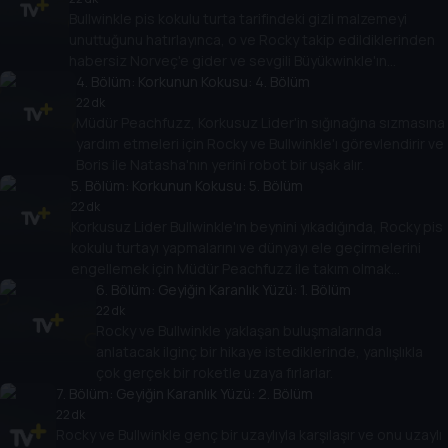
Bullwinkle pis kokulu turta tarifindeki gizli malzemeyi
unuttuğunu hatırlayınca, o ve Rocky takip edildiklerinden
habersiz Norveç'e gider ve sevgili Büyükwinkle'ın
yardımını isterler!
4
. Bölüm:
Korkunun Kokusu: 4. Bölüm
22 dk
Müdür Peachfuzz, Korkusuz Lider'in sığınağına sızmasına
yardım etmeleri için Rocky ve Bullwinkle'ı görevlendirir ve
Boris ile Natasha'nın yerini robot bir uşak alır.
5
. Bölüm:
Korkunun Kokusu: 5. Bölüm
22 dk
Korkusuz Lider Bullwinkle'ın beynini yıkadığında, Rocky pis
kokulu turtayı yapmalarını ve dünyayı ele geçirmelerini
engellemek için Müdür Peachfuzz ile takım olmak
zorundadır.
6
. Bölüm:
Geyiğin Karanlık Yüzü: 1. Bölüm
22 dk
Rocky ve Bullwinkle yaklaşan buluşmalarında
anlatacak ilginç bir hikaye istediklerinde, yanlışlıkla
çok gerçek bir roketle uzaya fırlarlar.
7
. Bölüm:
Geyiğin Karanlık Yüzü: 2. Bölüm
22 dk
Rocky ve Bullwinkle genç bir uzaylıyla karşılaşır ve onu uzaylı