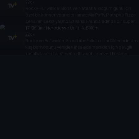
şöhretlerini kullanmaya karar verirler.
22 dk
Rocky, Bullwinkle, Boris ve Natasha, doğum günü için
özel bir konser vermeleri amacıyla Puffy Platypus Pizza
serisinin sekiz yaşındaki varisi Francis adında bir süper
hayran tarafından kaçırılırlar.
17
. Bölüm:
Neredeyse Ünlü: 4. Bölüm
22 dk
Rocky ve Bullwinkle, Frostbite Falls'a döndüklerinde dev
kuş banyosunu yeniden inşa edemedikleri için sevgili
kasabalarının tamamen kirli, zombi benzeri kuşların
18
istilasına uğradığını keşfederler.
. Bölüm:
Güç Taşları Efsanesi: 1. Bölüm
22 dk
Rocky ve Bullwinkle, en sevdikleri restoran olan Long
Tom Lobster's'ta arkadaşlık yıldönümlerini kutlarken,
çocuk menüsündeki görünüşte imkansız bir labirenti
çözerler.
19
. Bölüm:
Güç Taşları Efsanesi: 2. Bölüm
22 dk
Ateşin güç taşını bulma görevine çıkan Rocky ve
Bullwinkle, taşı geri almak için Hawaii'ye gider ve bir
sörf yarışmasına katılırlar.
20
. Bölüm:
Güç Taşları Efsanesi: 3. Bölüm
22 dk
Rocky ve Bullwinkle son güç taşını, yani rüzgar