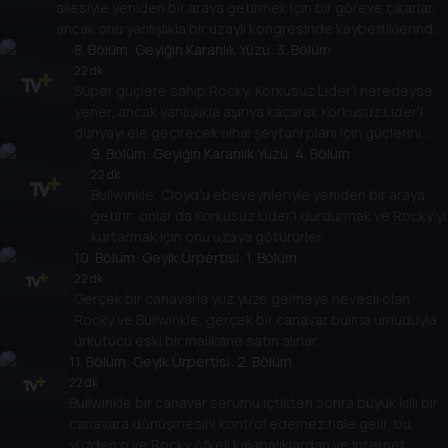
ailesiyle yeniden bir araya getirmek için bir göreve çıkarlar,
ancak onu yanlışlıkla bir uzaylı kongresinde kaybettiklerinde
ve Boris, Natasha ile diğer eksantrik milyarder Albay
8
. Bölüm:
Geyiğin Karanlık Yüzü: 3. Bölüm
Boudreaux da onun peşine düştüğünde işler karmaşıklaşır.
22 dk
Süper güçlere sahip Rocky, Korkusuz Lider'i neredeyse
yener, ancak yanlışlıkla aşırıya kaçarak Korkusuz Lider'i
dünyayı ele geçirecek nihai şeytani planı için güçlerini
uzaya taşımaya iter.
9
. Bölüm:
Geyiğin Karanlık Yüzü: 4. Bölüm
22 dk
Bullwinkle, Cloyd'u ebeveynleriyle yeniden bir araya
getirir; onlar da Korkusuz Lider'i durdurmak ve Rocky'yi
kurtarmak için onu uzaya götürürler.
10
. Bölüm:
Geyik Ürpertisi: 1. Bölüm
22 dk
Gerçek bir canavarla yüz yüze gelmeye hevesli olan
Rocky ve Bullwinkle, gerçek bir canavar bulma umuduyla
ürkütücü eski bir malikane satın alırlar.
11
. Bölüm:
Geyik Ürpertisi: 2. Bölüm
22 dk
Bullwinkle bir canavar serumu içtikten sonra büyük kıllı bir
canavara dönüşmesini kontrol edemez hale gelir, bu
yüzden o ve Rocky öfkeli kalabalıklardan ve internet