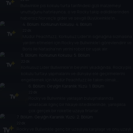
Bullwinkle pis kokulu turta tarifindeki gizli malzemeyi
unuttuğunu hatırlayınca, o ve Rocky takip edildiklerinden
habersiz Norveç'e gider ve sevgili Büyükwinkle'ın
yardımını isterler!
4
. Bölüm:
Korkunun Kokusu: 4. Bölüm
22 dk
Müdür Peachfuzz, Korkusuz Lider'in sığınağına sızmasına
yardım etmeleri için Rocky ve Bullwinkle'ı görevlendirir ve
Boris ile Natasha'nın yerini robot bir uşak alır.
5
. Bölüm:
Korkunun Kokusu: 5. Bölüm
22 dk
Korkusuz Lider Bullwinkle'ın beynini yıkadığında, Rocky pis
kokulu turtayı yapmalarını ve dünyayı ele geçirmelerini
engellemek için Müdür Peachfuzz ile takım olmak
zorundadır.
6
. Bölüm:
Geyiğin Karanlık Yüzü: 1. Bölüm
22 dk
Rocky ve Bullwinkle yaklaşan buluşmalarında
anlatacak ilginç bir hikaye istediklerinde, yanlışlıkla
çok gerçek bir roketle uzaya fırlarlar.
7
. Bölüm:
Geyiğin Karanlık Yüzü: 2. Bölüm
22 dk
Rocky ve Bullwinkle genç bir uzaylıyla karşılaşır ve onu uzaylı