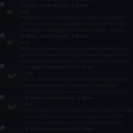
ünlülerinden kaçmaya başlarlar.
12
. Bölüm:
Geyik Ürpertisi: 3. Bölüm
22 dk
Bullwinkle ve Rocky, Bullwinkle'ı canavara dönüştüren
serumu yaratan kayıp çılgın bilim insanıyla tanışmak için
canavarların yaşadığı gizemli bir adaya uçarlar, ancak
adadaki en büyük ve en acımasız canavar olan
13
. Bölüm:
Geyik Ürpertisi: 4. Bölüm
Humongalon'un varlığını öğrenirler.
22 dk
Korkusuz Lider herkesi dünyayı kendisine teslim etmeye
zorlamak için canavar Humongalon'u kullandığında, Rocky
ve Bullwinkle gelmiş geçmiş en devasa canavar savaşında
onları durdurmaya çalışır.
14
. Bölüm:
Neredeyse Ünlü: 1. Bölüm
22 dk
Rocky ve Bullwinkle dünyanın en büyük kuş banyosuna
zarar verdiklerinde müzikal bir maceraya atılırlar.
Korkusuz Lider ise her emrine itaat edecek sadık süper
hayranlardan oluşan bir lejyon toplamak için müzikal bir
15
. Bölüm:
Neredeyse Ünlü: 2. Bölüm
süperstar olmaya çalışır.
22 dk
Rocky ve Bullwinkle'ın bir şarkı çalarken çekilmiş videosu
viral olur ve müzikal bir süperstarlığa yükselirler. Yok
ettikleri dev kuş banyosunu onarmak üzere bir "kuş
banyosunu kurtar" konser turu başlatmak için yeni
16
. Bölüm:
Neredeyse Ünlü: 3. Bölüm