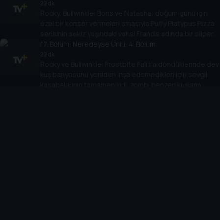
şöhretlerini kullanmaya karar verirler.
22 dk
Rocky, Bullwinkle, Boris ve Natasha, doğum günü için
özel bir konser vermeleri amacıyla Puffy Platypus Pizza
serisinin sekiz yaşındaki varisi Francis adında bir süper
hayran tarafından kaçırılırlar.
17
. Bölüm:
Neredeyse Ünlü: 4. Bölüm
22 dk
Rocky ve Bullwinkle, Frostbite Falls'a döndüklerinde dev
kuş banyosunu yeniden inşa edemedikleri için sevgili
kasabalarının tamamen kirli, zombi benzeri kuşların
18
istilasına uğradığını keşfederler.
. Bölüm:
Güç Taşları Efsanesi: 1. Bölüm
22 dk
Rocky ve Bullwinkle, en sevdikleri restoran olan Long
Tom Lobster's'ta arkadaşlık yıldönümlerini kutlarken,
çocuk menüsündeki görünüşte imkansız bir labirenti
çözerler.
19
. Bölüm:
Güç Taşları Efsanesi: 2. Bölüm
22 dk
Ateşin güç taşını bulma görevine çıkan Rocky ve
Bullwinkle, taşı geri almak için Hawaii'ye gider ve bir
sörf yarışmasına katılırlar.
20
. Bölüm:
Güç Taşları Efsanesi: 3. Bölüm
22 dk
Rocky ve Bullwinkle son güç taşını, yani rüzgar