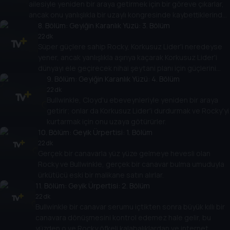
ailesiyle yeniden bir araya getirmek için bir göreve çıkarlar,
ancak onu yanlışlıkla bir uzaylı kongresinde kaybettiklerinde
ve Boris, Natasha ile diğer eksantrik milyarder Albay
8
. Bölüm:
Geyiğin Karanlık Yüzü: 3. Bölüm
Boudreaux da onun peşine düştüğünde işler karmaşıklaşır.
22 dk
Süper güçlere sahip Rocky, Korkusuz Lider'i neredeyse
yener, ancak yanlışlıkla aşırıya kaçarak Korkusuz Lider'i
dünyayı ele geçirecek nihai şeytani planı için güçlerini
uzaya taşımaya iter.
9
. Bölüm:
Geyiğin Karanlık Yüzü: 4. Bölüm
22 dk
Bullwinkle, Cloyd'u ebeveynleriyle yeniden bir araya
getirir; onlar da Korkusuz Lider'i durdurmak ve Rocky'yi
kurtarmak için onu uzaya götürürler.
10
. Bölüm:
Geyik Ürpertisi: 1. Bölüm
22 dk
Gerçek bir canavarla yüz yüze gelmeye hevesli olan
Rocky ve Bullwinkle, gerçek bir canavar bulma umuduyla
ürkütücü eski bir malikane satın alırlar.
11
. Bölüm:
Geyik Ürpertisi: 2. Bölüm
22 dk
Bullwinkle bir canavar serumu içtikten sonra büyük kıllı bir
canavara dönüşmesini kontrol edemez hale gelir, bu
yüzden o ve Rocky öfkeli kalabalıklardan ve internet