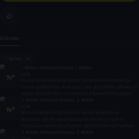
Bölümler
1. Sezon
1
. Bölüm:
Korkunun Kokusu: 1. Bölüm
22 dk
Rocky ve Bullwinkle bir yemek yarışmasına katılmak için
Paris'e gittiklerinde, Korkusuz Lider gizli tarifini çalmak için
süper casuslar Boris ve Natasha'yı Bullwinkle'ın peşine
2
takar.
. Bölüm:
Korkunun Kokusu: 2. Bölüm
22 dk
Boris ve Natasha görevlerine devam ederken ve
Bullwinkle yemek yarışmasında ilerlemek için sahne
korkusunu yenmeye çalışırken, gizli bir hükümet teşkilatı
Rocky ve Bullwinkle'ın hareketlerini izlemeye başlar.
3
. Bölüm:
Korkunun Kokusu: 3. Bölüm
22 dk