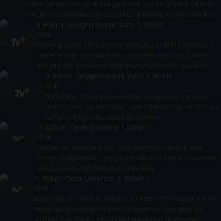
ailesiyle yeniden bir araya getirmek için bir göreve çıkarlar,
ancak onu yanlışlıkla bir uzaylı kongresinde kaybettiklerinde
ve Boris, Natasha ile diğer eksantrik milyarder Albay
8
. Bölüm:
Geyiğin Karanlık Yüzü: 3. Bölüm
Boudreaux da onun peşine düştüğünde işler karmaşıklaşır.
22 dk
Süper güçlere sahip Rocky, Korkusuz Lider'i neredeyse
yener, ancak yanlışlıkla aşırıya kaçarak Korkusuz Lider'i
dünyayı ele geçirecek nihai şeytani planı için güçlerini
uzaya taşımaya iter.
9
. Bölüm:
Geyiğin Karanlık Yüzü: 4. Bölüm
22 dk
Bullwinkle, Cloyd'u ebeveynleriyle yeniden bir araya
getirir; onlar da Korkusuz Lider'i durdurmak ve Rocky'yi
kurtarmak için onu uzaya götürürler.
10
. Bölüm:
Geyik Ürpertisi: 1. Bölüm
22 dk
Gerçek bir canavarla yüz yüze gelmeye hevesli olan
Rocky ve Bullwinkle, gerçek bir canavar bulma umuduyla
ürkütücü eski bir malikane satın alırlar.
11
. Bölüm:
Geyik Ürpertisi: 2. Bölüm
22 dk
Bullwinkle bir canavar serumu içtikten sonra büyük kıllı bir
canavara dönüşmesini kontrol edemez hale gelir, bu
yüzden o ve Rocky öfkeli kalabalıklardan ve internet