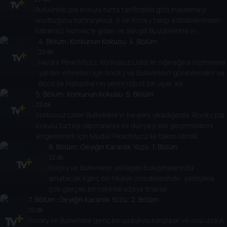
Bullwinkle pis kokulu turta tarifindeki gizli malzemeyi
unuttuğunu hatırlayınca, o ve Rocky takip edildiklerinden
habersiz Norveç'e gider ve sevgili Büyükwinkle'ın
yardımını isterler!
4
. Bölüm:
Korkunun Kokusu: 4. Bölüm
22 dk
Müdür Peachfuzz, Korkusuz Lider'in sığınağına sızmasına
yardım etmeleri için Rocky ve Bullwinkle'ı görevlendirir ve
Boris ile Natasha'nın yerini robot bir uşak alır.
5
. Bölüm:
Korkunun Kokusu: 5. Bölüm
22 dk
Korkusuz Lider Bullwinkle'ın beynini yıkadığında, Rocky pis
kokulu turtayı yapmalarını ve dünyayı ele geçirmelerini
engellemek için Müdür Peachfuzz ile takım olmak
zorundadır.
6
. Bölüm:
Geyiğin Karanlık Yüzü: 1. Bölüm
22 dk
Rocky ve Bullwinkle yaklaşan buluşmalarında
anlatacak ilginç bir hikaye istediklerinde, yanlışlıkla
çok gerçek bir roketle uzaya fırlarlar.
7
. Bölüm:
Geyiğin Karanlık Yüzü: 2. Bölüm
22 dk
Rocky ve Bullwinkle genç bir uzaylıyla karşılaşır ve onu uzaylı