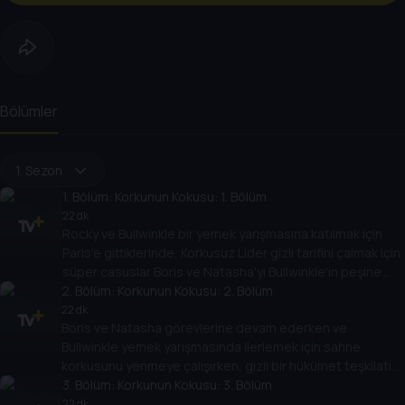
Bölümler
1. Sezon
1
. Bölüm:
Korkunun Kokusu: 1. Bölüm
22 dk
Rocky ve Bullwinkle bir yemek yarışmasına katılmak için
Paris'e gittiklerinde, Korkusuz Lider gizli tarifini çalmak için
süper casuslar Boris ve Natasha'yı Bullwinkle'ın peşine
2
takar.
. Bölüm:
Korkunun Kokusu: 2. Bölüm
22 dk
Boris ve Natasha görevlerine devam ederken ve
Bullwinkle yemek yarışmasında ilerlemek için sahne
korkusunu yenmeye çalışırken, gizli bir hükümet teşkilatı
Rocky ve Bullwinkle'ın hareketlerini izlemeye başlar.
3
. Bölüm:
Korkunun Kokusu: 3. Bölüm
22 dk