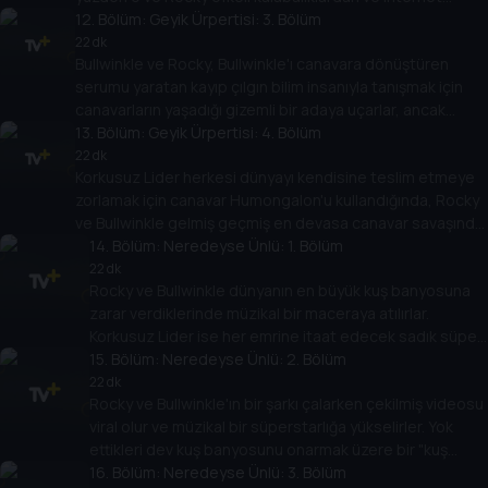
ünlülerinden kaçmaya başlarlar.
12
. Bölüm:
Geyik Ürpertisi: 3. Bölüm
22 dk
Bullwinkle ve Rocky, Bullwinkle'ı canavara dönüştüren
serumu yaratan kayıp çılgın bilim insanıyla tanışmak için
canavarların yaşadığı gizemli bir adaya uçarlar, ancak
adadaki en büyük ve en acımasız canavar olan
13
. Bölüm:
Geyik Ürpertisi: 4. Bölüm
Humongalon'un varlığını öğrenirler.
22 dk
Korkusuz Lider herkesi dünyayı kendisine teslim etmeye
zorlamak için canavar Humongalon'u kullandığında, Rocky
ve Bullwinkle gelmiş geçmiş en devasa canavar savaşında
onları durdurmaya çalışır.
14
. Bölüm:
Neredeyse Ünlü: 1. Bölüm
22 dk
Rocky ve Bullwinkle dünyanın en büyük kuş banyosuna
zarar verdiklerinde müzikal bir maceraya atılırlar.
Korkusuz Lider ise her emrine itaat edecek sadık süper
hayranlardan oluşan bir lejyon toplamak için müzikal bir
15
. Bölüm:
Neredeyse Ünlü: 2. Bölüm
süperstar olmaya çalışır.
22 dk
Rocky ve Bullwinkle'ın bir şarkı çalarken çekilmiş videosu
viral olur ve müzikal bir süperstarlığa yükselirler. Yok
ettikleri dev kuş banyosunu onarmak üzere bir "kuş
banyosunu kurtar" konser turu başlatmak için yeni
16
. Bölüm:
Neredeyse Ünlü: 3. Bölüm