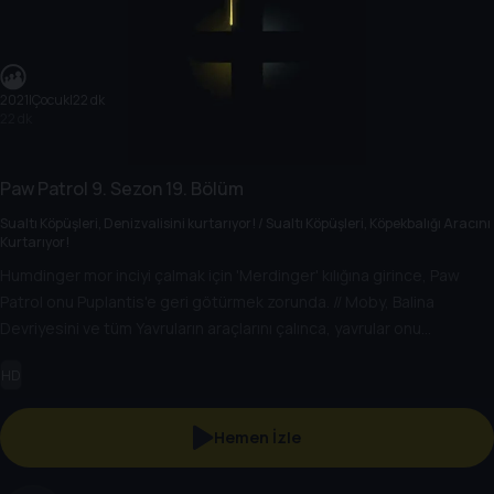
2021
|
Çocuk
|
22 dk
22 dk
Paw Patrol
9. Sezon
19. Bölüm
Sualtı Köpüşleri, Denizvalisini kurtarıyor! / Sualtı Köpüşleri, Köpekbalığı Aracını
Kurtarıyor!
Humdinger mor inciyi çalmak için 'Merdinger' kılığına girince, Paw
Patrol onu Puplantis'e geri götürmek zorunda. // Moby, Balina
Devriyesini ve tüm Yavruların araçlarını çalınca, yavrular onu
kovalamak için deniz canlılarına tırmanır.
HD
Hemen İzle