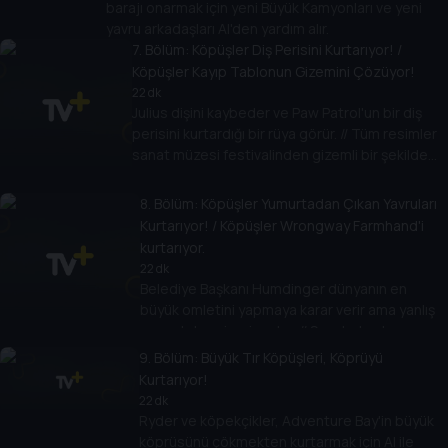
barajı onarmak için yeni Büyük Kamyonları ve yeni
yavru arkadaşları Al'den yardım alır.
7
. Bölüm:
Köpüşler Diş Perisini Kurtarıyor! /
Köpüşler Kayıp Tablonun Gizemini Çözüyor!
22 dk
Julius dişini kaybeder ve Paw Patrol'un bir diş
perisini kurtardığı bir rüya görür. // Tüm resimler
sanat müzesi festivalinden gizemli bir şekilde
kaybolunca Paw Patrol Kayıp Resim Gizemi'ni
çözüp tüm resimleri bulur.
8
. Bölüm:
Köpüşler Yumurtadan Çıkan Yavruları
Kurtarıyor! / Köpüşler Wrongway Farmhand'i
kurtarıyor.
22 dk
Belediye Başkanı Humdinger dünyanın en
büyük omletini yapmaya karar verir ama yanlış
yumurtaları sipariş eder. // Seyahat eden
Travis, Çiftçi Yumi ve Çiftçi Al'in çiftliğine
9
. Bölüm:
Büyük Tır Köpüşleri, Köprüyü
bakmaya gönüllü olur ve doğal olarak her şeyi
Kurtarıyor!
berbat eder.
22 dk
Ryder ve köpekçikler, Adventure Bay'in büyük
köprüsünü çökmekten kurtarmak için Al ile