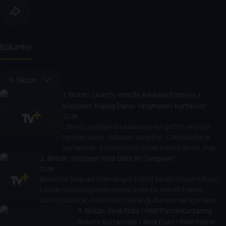
Bölümler
9. Sezon
1
. Bölüm:
Liberty Yeni Bir Arkadaş Ediniyor /
Köpüşler, Köpüş Dansı Yarışmasını Kurtarıyor
22 dk
Liberty yanlışlıkla kasabaya ayı getirir ve evcil
hayvan sanır. Hatasını düzeltip, Chickaletta'yı
kurtarmalı. // Francois'in sıcak hava balonu, Pup
2
. Bölüm:
Pup Boogie Yarışması öncesi kontrolden çıkar.
Köpüşler Kedi Ekibi ile Tanışıyor!
Köpekçikler, Liberty ile kurtarmaya koşuyor.
22 dk
Belediye Başkanı Humdinger robot kedisi Miyav-Miyav'ı
kaplan büyüklüğünde metal yiyen bir tehdit haline
dönüştürünce, Paw Patrol yaratığı durdurmak için Kedi
Ekibini çağırır.
3
. Bölüm:
Kedi Ekibi / PAW Patrol Kurtarma:
Roketli Kurtarıcılar / Kedi Ekibi / PAW Patrol