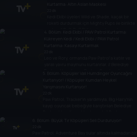
Kurtarma: Altın Aslan Maskesi
22 dk
Kedi Ekibi üyeleri Wild ve Shade, kaçak bir
roketi durdurmak için Mighty Pups ile birlikte
çalışır. // Ruff-Ruff Ekibi müzeden paha
4
. Bölüm:
Kedi Ekibi / PAW Patrol Kurtarma:
biçilmez bir altın aslan maskesi çalınca,
Kükreyen Kedi / Kedi Ekibi / PAW Patrol
Shade ve Wild eseri geri almak için Paw
Kurtarma: Kasayı Kurtarmak
Patrol'a yardım eder.
22 dk
Leo ve Rory, ormanda Paw Patrol'a katılır ve
yaralı yavru maymunu kurtarırlar. // Belediye
Başkanı Humdinger, Başkan Goodway'in yeni
5
. Bölüm:
Köpüşler Vali Humdinger Oyuncağını
kasasına girmek için Miyav Miyav'ı yeniden inşa
Kurtarıyor! / Köpüşler Kumdan Heykel
edince Kedi Ekibi günü kurtarmak için Paw
Yarışmasını Kurtarıyor!
Patrol'a katılır.
22 dk
Paw Patrol, Tracker'ın yardımıyla, Big Hairy'nin
kayıp oyuncak bebeğiyle karıştırılan Belediye
Başkanı Humdinger'ı kurtarmalı. // Başkan
Humdinger, Adventure Bay kumdan heykel
6
. Bölüm:
Büyük Tır Köpüşleri Seli Durduruyor!
yarışmasında hile yapmaya çalışınca, makinesi
22 dk
kontrolden çıkar.
Paw Patrol, Adventure Bay sular altında kalmadan bir