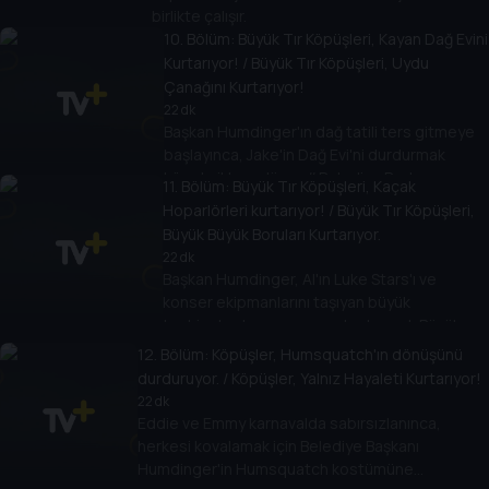
birlikte çalışır.
10
. Bölüm:
Büyük Tır Köpüşleri, Kayan Dağ Evini
Kurtarıyor! / Büyük Tır Köpüşleri, Uydu
Çanağını Kurtarıyor!
22 dk
Başkan Humdinger'ın dağ tatili ters gitmeye
başlayınca, Jake'in Dağ Evi'ni durdurmak
köpekçiklere düşer. // Belediye Başkanı
11
. Bölüm:
Büyük Tır Köpüşleri, Kaçak
Humdinger uydu antenini kurcalar ve bir
Hoparlörleri kurtarıyor! / Büyük Tır Köpüşleri,
uyduyu ve kasabanın iletişim sistemini
Büyük Büyük Boruları Kurtarıyor.
çökertir.
22 dk
Başkan Humdinger, Al'ın Luke Stars'ı ve
konser ekipmanlarını taşıyan büyük
teçhizatını kaçırınca, onu kurtarmak Büyük
Kamyon Köpekçikler'e kalır. // Al'ın büyük boru
12
. Bölüm:
Köpüşler, Humsquatch'ın dönüşünü
yükü dağılınca, arkadaşlarını kurtarmak Büyük
durduruyor. / Köpüşler, Yalnız Hayaleti Kurtarıyor!
Kamyon Köpekçikler'e kalır.
22 dk
Eddie ve Emmy karnavalda sabırsızlanınca,
herkesi kovalamak için Belediye Başkanı
Humdinger'in Humsquatch kostümüne