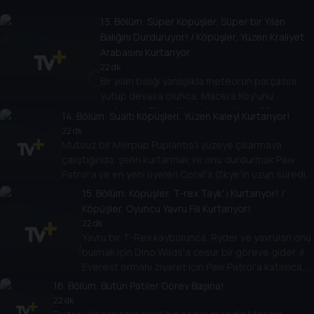
saklanırlar. // Rubble hayaletle tanıştığını hayal
eder ve onun yeni arkadaşlar edinmesine
13
. Bölüm:
Süper Köpüşler, Süper bir Yılan
yardımın kolay olmadığını öğrenir.
Balığını Durduruyor! / Köpüşler, Yüzen Kraliyet
Arabasını Kurtarıyor.
22 dk
Bir yılan balığı yanlışlıkla meteorun parçasını
yutup devasa olunca, Macera Koy'unu
kurtarmak Süper Köpüşler'e düşer. // Sweetie,
14
. Bölüm:
Sualtı Köpüşleri, Yüzen Kaleyi Kurtarıyor!
Prenses'in kraliyet arabasına ve atlarına el
22 dk
koymaya karar verince, korsan Sid çalması için
Mutsuz bir Merpup Puplantis'i yüzeye çıkarmaya
Arby'yi gönderir.
çalıştığında, şehri kurtarmak ve onu durdurmak Paw
Patrol'a ve en yeni üyeleri Coral'a (Skye'ın uzun süredir
kayıp olan merpup kuzeni) düşer.
15
. Bölüm:
Köpüşler, T-rex Tayk' ı Kurtarıyor! /
Köpüşler, Oyuncu Yavru Fili Kurtarıyor!
22 dk
Yavru bir T-Rex kaybolunca, Ryder ve yavruları onu
bulmak için Dino Wilds'a cesur bir göreve gider. //
Everest ormanı ziyaret için Paw Patrol'a katılınca,
sakar bir fil yavrusuyla arkadaş olur ve onu
16
. Bölüm:
Bütün Patiler Görev Başına!
kurtarmaya yardım etmek zorunda kalır.
22 dk