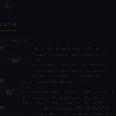
Bölümler
9. Sezon
1
. Bölüm:
Liberty Yeni Bir Arkadaş Ediniyor /
Köpüşler, Köpüş Dansı Yarışmasını Kurtarıyor
22 dk
Liberty yanlışlıkla kasabaya ayı getirir ve evcil
hayvan sanır. Hatasını düzeltip, Chickaletta'yı
kurtarmalı. // Francois'in sıcak hava balonu, Pup
2
. Bölüm:
Pup Boogie Yarışması öncesi kontrolden çıkar.
Köpüşler Kedi Ekibi ile Tanışıyor!
Köpekçikler, Liberty ile kurtarmaya koşuyor.
22 dk
Belediye Başkanı Humdinger robot kedisi Miyav-Miyav'ı
kaplan büyüklüğünde metal yiyen bir tehdit haline
dönüştürünce, Paw Patrol yaratığı durdurmak için Kedi
Ekibini çağırır.
3
. Bölüm:
Kedi Ekibi / PAW Patrol Kurtarma:
Roketli Kurtarıcılar / Kedi Ekibi / PAW Patrol