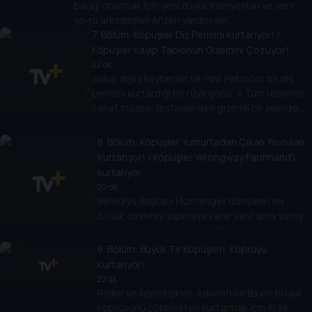
barajı onarmak için yeni Büyük Kamyonları ve yeni
yavru arkadaşları Al'den yardım alır.
7
. Bölüm:
Köpüşler Diş Perisini Kurtarıyor! /
Köpüşler Kayıp Tablonun Gizemini Çözüyor!
22 dk
Julius dişini kaybeder ve Paw Patrol'un bir diş
perisini kurtardığı bir rüya görür. // Tüm resimler
sanat müzesi festivalinden gizemli bir şekilde
kaybolunca Paw Patrol Kayıp Resim Gizemi'ni
çözüp tüm resimleri bulur.
8
. Bölüm:
Köpüşler Yumurtadan Çıkan Yavruları
Kurtarıyor! / Köpüşler Wrongway Farmhand'i
kurtarıyor.
22 dk
Belediye Başkanı Humdinger dünyanın en
büyük omletini yapmaya karar verir ama yanlış
yumurtaları sipariş eder. // Seyahat eden
Travis, Çiftçi Yumi ve Çiftçi Al'in çiftliğine
9
. Bölüm:
Büyük Tır Köpüşleri, Köprüyü
bakmaya gönüllü olur ve doğal olarak her şeyi
Kurtarıyor!
berbat eder.
22 dk
Ryder ve köpekçikler, Adventure Bay'in büyük
köprüsünü çökmekten kurtarmak için Al ile