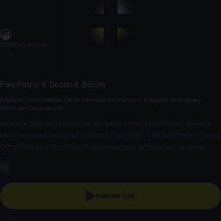
2021
|
Çocuk
|
22 dk
22 dk
Paw Patrol
9. Sezon
8. Bölüm
Köpüşler Yumurtadan Çıkan Yavruları Kurtarıyor! / Köpüşler Wrongway
Farmhand'i kurtarıyor.
Belediye Başkanı Humdinger dünyanın en büyük omletini yapmaya
karar verir ama yanlış yumurtaları sipariş eder. // Seyahat eden Travis,
Çiftçi Yumi ve Çiftçi Al'in çiftliğine bakmaya gönüllü olur ve doğal
olarak her şeyi berbat eder.
HD
Hemen İzle