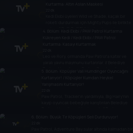
Kurtarma: Altın Aslan Maskesi
22 dk
Kedi Ekibi üyeleri Wild ve Shade, kaçak bir
roketi durdurmak için Mighty Pups ile birlikte
çalışır. // Ruff-Ruff Ekibi müzeden paha
4
. Bölüm:
Kedi Ekibi / PAW Patrol Kurtarma:
biçilmez bir altın aslan maskesi çalınca,
Kükreyen Kedi / Kedi Ekibi / PAW Patrol
Shade ve Wild eseri geri almak için Paw
Kurtarma: Kasayı Kurtarmak
Patrol'a yardım eder.
22 dk
Leo ve Rory, ormanda Paw Patrol'a katılır ve
yaralı yavru maymunu kurtarırlar. // Belediye
Başkanı Humdinger, Başkan Goodway'in yeni
5
. Bölüm:
Köpüşler Vali Humdinger Oyuncağını
kasasına girmek için Miyav Miyav'ı yeniden inşa
Kurtarıyor! / Köpüşler Kumdan Heykel
edince Kedi Ekibi günü kurtarmak için Paw
Yarışmasını Kurtarıyor!
Patrol'a katılır.
22 dk
Paw Patrol, Tracker'ın yardımıyla, Big Hairy'nin
kayıp oyuncak bebeğiyle karıştırılan Belediye
Başkanı Humdinger'ı kurtarmalı. // Başkan
Humdinger, Adventure Bay kumdan heykel
6
. Bölüm:
Büyük Tır Köpüşleri Seli Durduruyor!
yarışmasında hile yapmaya çalışınca, makinesi
22 dk
kontrolden çıkar.
Paw Patrol, Adventure Bay sular altında kalmadan bir