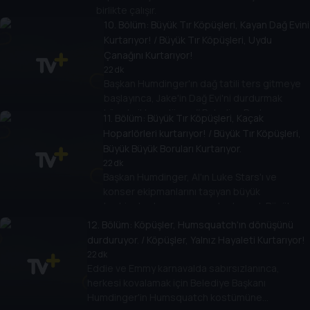
birlikte çalışır.
10
. Bölüm:
Büyük Tır Köpüşleri, Kayan Dağ Evini
Kurtarıyor! / Büyük Tır Köpüşleri, Uydu
Çanağını Kurtarıyor!
22 dk
Başkan Humdinger'ın dağ tatili ters gitmeye
başlayınca, Jake'in Dağ Evi'ni durdurmak
köpekçiklere düşer. // Belediye Başkanı
11
. Bölüm:
Büyük Tır Köpüşleri, Kaçak
Humdinger uydu antenini kurcalar ve bir
Hoparlörleri kurtarıyor! / Büyük Tır Köpüşleri,
uyduyu ve kasabanın iletişim sistemini
Büyük Büyük Boruları Kurtarıyor.
çökertir.
22 dk
Başkan Humdinger, Al'ın Luke Stars'ı ve
konser ekipmanlarını taşıyan büyük
teçhizatını kaçırınca, onu kurtarmak Büyük
Kamyon Köpekçikler'e kalır. // Al'ın büyük boru
12
. Bölüm:
Köpüşler, Humsquatch'ın dönüşünü
yükü dağılınca, arkadaşlarını kurtarmak Büyük
durduruyor. / Köpüşler, Yalnız Hayaleti Kurtarıyor!
Kamyon Köpekçikler'e kalır.
22 dk
Eddie ve Emmy karnavalda sabırsızlanınca,
herkesi kovalamak için Belediye Başkanı
Humdinger'in Humsquatch kostümüne