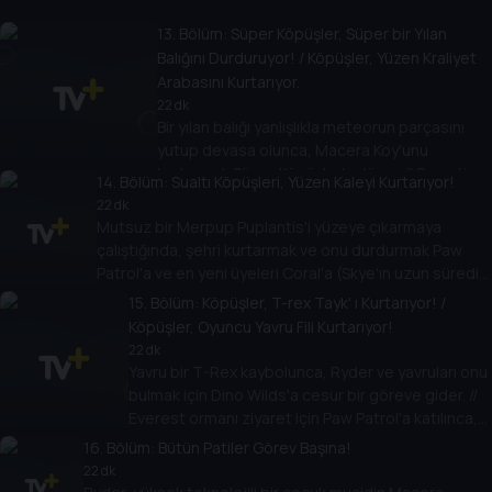
saklanırlar. // Rubble hayaletle tanıştığını hayal
eder ve onun yeni arkadaşlar edinmesine
13
. Bölüm:
Süper Köpüşler, Süper bir Yılan
yardımın kolay olmadığını öğrenir.
Balığını Durduruyor! / Köpüşler, Yüzen Kraliyet
Arabasını Kurtarıyor.
22 dk
Bir yılan balığı yanlışlıkla meteorun parçasını
yutup devasa olunca, Macera Koy'unu
kurtarmak Süper Köpüşler'e düşer. // Sweetie,
14
. Bölüm:
Sualtı Köpüşleri, Yüzen Kaleyi Kurtarıyor!
Prenses'in kraliyet arabasına ve atlarına el
22 dk
koymaya karar verince, korsan Sid çalması için
Mutsuz bir Merpup Puplantis'i yüzeye çıkarmaya
Arby'yi gönderir.
çalıştığında, şehri kurtarmak ve onu durdurmak Paw
Patrol'a ve en yeni üyeleri Coral'a (Skye'ın uzun süredir
kayıp olan merpup kuzeni) düşer.
15
. Bölüm:
Köpüşler, T-rex Tayk' ı Kurtarıyor! /
Köpüşler, Oyuncu Yavru Fili Kurtarıyor!
22 dk
Yavru bir T-Rex kaybolunca, Ryder ve yavruları onu
bulmak için Dino Wilds'a cesur bir göreve gider. //
Everest ormanı ziyaret için Paw Patrol'a katılınca,
sakar bir fil yavrusuyla arkadaş olur ve onu
16
. Bölüm:
Bütün Patiler Görev Başına!
kurtarmaya yardım etmek zorunda kalır.
22 dk