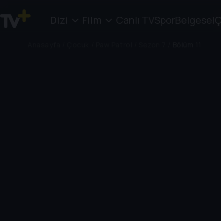
Dizi
Film
Canlı TV
Spor
Belgesel
Ç
Anasayfa
/
Çocuk
/
Paw Patrol
/
Sezon 7
/
Bölüm 11