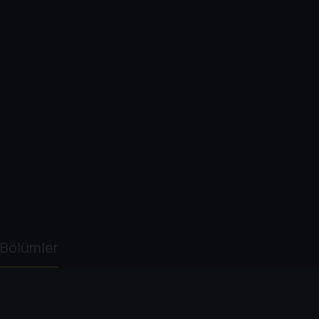
Bölümler
1. Sezon
2. Sezon
3. Sezon
4. Sezon