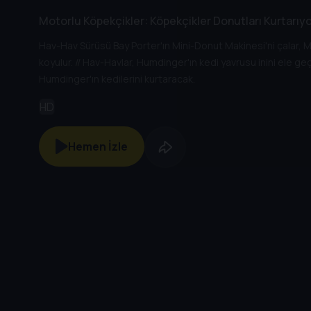
Motorlu Köpekçikler: Köpekçikler Donutları Kurtarıyor
Hav-Hav Sürüsü Bay Porter'ın Mini-Donut Makinesi'ni çalar, M
koyulur. // Hav-Havlar, Humdinger'ın kedi yavrusu inini ele geç
Humdinger'ın kedilerini kurtaracak.
HD
Hemen İzle