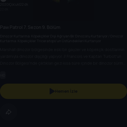
2020
|
Çocuk
|
22 dk
22 dk
Paw Patrol
7. Sezon
9. Bölüm
Dinozor Kurtarma: Köpekçikler Dişi Ağrıyan Bir Dinozoru Kurtarıyor / Dinozor
Kurtarma: Köpekçikler Triceratops'un Üstündekileri Kurtarıyor
Marshall dinozor bölgesinde eski bir gayzer ve köpekçik dostlarının
yardımıyla dinozor dişçiliği yapıyor. // Francois ve Kaptan Turbot'un
Dinozor Bölgesi'nde çıktıkları gezi kısa süre içinde bir dinozor sürme
gezisine dönüşüyor!
HD
Hemen İzle