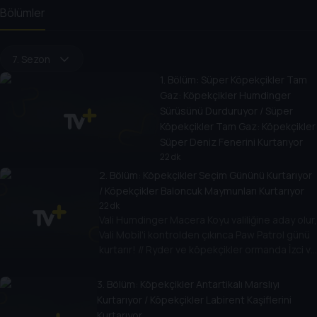
Bölümler
7. Sezon
1
. Bölüm:
Süper Köpekçikler Tam
Gaz: Köpekçikler Humdinger
Sürüsünü Durduruyor / Süper
Köpekçikler Tam Gaz: Köpekçikler
Süper Deniz Fenerini Kurtarıyor
22 dk
Harold klon makinesi yapınca
2
. Bölüm:
Köpekçikler Seçim Gününü Kurtarıyor
Süper Köpekçikler günü
/ Köpekçikler Baloncuk Maymunları Kurtarıyor
kurtarıyor! // Harold, Kaptan
22 dk
Turbot'un fenerini rokete
Vali Humdinger Macera Koyu valiliğine aday olur,
çevirince Süper Köpekçiklerin onu
Vali Mobil'i kontrolden çıkınca Paw Patrol günü
durdurması gerekiyor!
kurtarır! // Ryder ve köpekçikler ormanda İzci ve
Carlos'u ziyaret ederken bir grup maymunla
başları belaya girer!
3
. Bölüm:
Köpekçikler Antartikalı Marslıyı
Kurtarıyor / Köpekçikler Labirent Kaşiflerini
Kurtarıyor