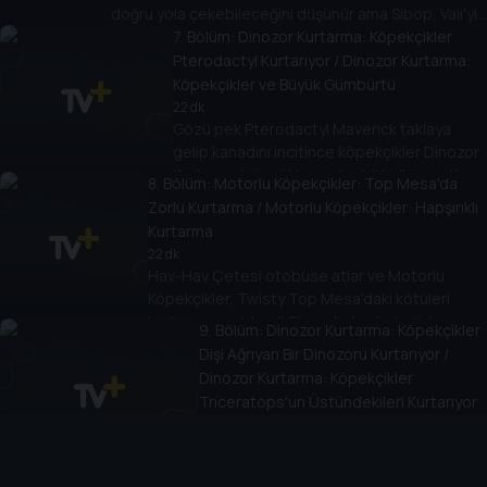
doğru yola çekebileceğini düşünür ama Sibop, Vali'yi
zor sınavlara sokmaya başlayınca Motorlu
7
. Bölüm:
Dinozor Kurtarma: Köpekçikler
Köpekçikler Vali'nin yardımına koşar.
Pterodactyl Kurtarıyor / Dinozor Kurtarma:
Köpekçikler ve Büyük Gümbürtü
22 dk
Gözü pek Pterodactyl Maverick taklaya
gelip kanadını incitince köpekçikler Dinozor
Kurtarma için göklere çıkar! // Volkan patlar
8
. Bölüm:
Motorlu Köpekçikler: Top Mesa'da
ve dinozorların bölgesini tehdit eder! Bu
Zorlu Kurtarma / Motorlu Köpekçikler: Hapşırıklı
Dinozor Kurtarması'nda herkesin yardımı
Kurtarma
gerekli!
22 dk
Hav-Hav Çetesi otobüse atlar ve Motorlu
Köpekçikler, Twisty Top Mesa'daki kötüleri
kurtarmaya gider. // Chase'in kedi alerjisi onu
9
. Bölüm:
Dinozor Kurtarma: Köpekçikler
çöle götürür ve Hav-Hav Çetesi'yle kapana
Dişi Ağrıyan Bir Dinozoru Kurtarıyor /
kısılır. Motorlu Köpekçikler destansı bir kurtarma
Dinozor Kurtarma: Köpekçikler
için hazırlanır!
Triceratops'un Üstündekileri Kurtarıyor
22 dk
Marshall dinozor bölgesinde eski bir
gayzer ve köpekçik dostlarının