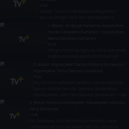
22 dk
Gezgin Travis Antartika'da muhteşem bir
geziye çıktığını sanır ama aslında Mars'a
gelmiştir! // Bay Porter ve Alex geziye çıkar ama
4
. Bölüm:
En Büyük Kurtarma: Köpekçikler
dev bir labirentte mahsur kalırlar! Paw Patrol
Hurda Canavarını Kurtarıyor / Köpekçikler
labirenti ve arkadaşlarını bulmak zorunda!
Balina Sürüsünü Kurtarıyor
22 dk
Wingnut'ın hurda yığını ve Oscar aynı anda
kaybolunca ekip gizemi çözmeleri için
çağırılır. // Francois yanlışlıkla dalış çanını
5
. Bölüm:
Köpekçikler Garson Robotu Kurtarıyor /
kırınca, Paw Patrol onu bir Köpekçikbalığını
Köpekçikler Turta Garsonu Kurtarıyor
ve bir balina sürüsünü kurtarır.
19 dk
Bay Porter'ın kafedeki yardımcı yüksek teknoloji
garson robotu temizlik yapmayı durduramaz.
Köpekçiklerin şehri temizlemesi gerekecek! // Vali
Humdinger nefis turtalardan bir hortum yaratır!
6
. Bölüm:
Motorlu Köpekçikler: Köpekçikler Motorlu
Köpekçikler şehir turta kaplanmadan hortumu
Vali'yi Kurtarıyor
durdurmalı!
22 dk
Vali Goodway, kötü bir motorcu numarası yapıp
çetelerinin bir parçası olarak Hav-Hav sürüsünü