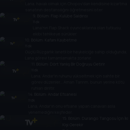
Lana, havalı olmak için Chopov'dan kendisine kızartma
sanatının destansılığını öğretmesini ister.
9
. Bölüm:
Flap Kulübe Saldırısı
11 dk
Lana'nın Flap Shack oyuncaklarına olan tutkusu,
ekibi tehlikeye sürükler.
10
. Bölüm:
Kafanı Kaybetme
11 dk
Güçlü Rüzgarlık lanetli bir heykelciğe sahip olduğunda,
Lana görevi tamamlamakta zorlanır.
11
. Bölüm:
Dört Yanlış Bir Doğruyu Getirir
11 dk
Lana, Andar'ın ruhunu yükseltmek için sahte bir
görev düzenler... Aman Tanrım, bunun yerine kötü
ruhları diriltir.
14
. Bölüm:
Andar Efsanesi
11 dk
Lana, Andar'ın onu efsane yapan canavarı asla
yenemediğini keşfeder.
15
. Bölüm:
Durango Tangosu İçin İki
Kişi Gerekir