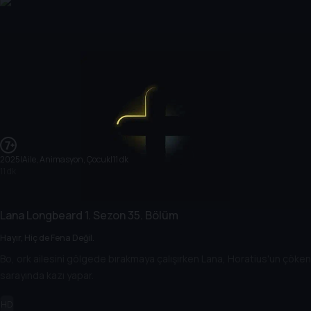
2025
|
Aile, Animasyon, Çocuk
|
11 dk
11 dk
Lana Longbeard
1. Sezon
35. Bölüm
Hayır, Hiç de Fena Değil.
Bo, ork ailesini gölgede bırakmaya çalışırken Lana, Horatius'un çöken
sarayında kazı yapar.
HD