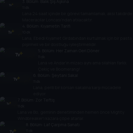
3
. Bölüm:
Balık Şiş Aşkına
11 dk
Lana 24 saat içinde bir görevi tamamlamalı, aksi takdirde
Maceracılar Loncası'ndan atılacaktır.
4
. Bölüm:
Kıyametin Tarifi
10 dk
Lana, Ebedi Kıyamet Girdabından kurtulmak için bir pasta
pişirmeli ve bir dostluğu iyileştirmelidir.
5
. Bölüm:
Her Zaman Geri Döner
11 dk
Lana ve Andar'ın mizacı aynı ama silahları farklı.
Çekiç ve Boomerang!
6
. Bölüm:
Şeytani Sakal
11 dk
Lana, perili bir korsan sakalına karşı mücadele
ediyor.
7
. Bölüm:
Zor Teftiş
11 dk
Lana ve Bo, geminin denetiminden hemen önce Mighty
Windbreaker'ı kazara çöpe atarlar.
8
. Bölüm:
Laf Çarpma Sanatı
11 dk