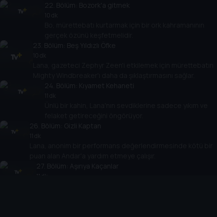
22
. Bölüm:
Bozork'a gitmek
10 dk
Bo, mürettebatı kurtarmak için bir ork kahramanının
gerçek özünü keşfetmelidir.
23
. Bölüm:
Beş Yıldızlı Öfke
10 dk
Lana, gazeteci Zephyr Zeen'i etkilemek için mürettebatın
Mighty Windbreaker'ı daha da şıklaştırmasını sağlar.
24
. Bölüm:
Kıyamet Kehaneti
11 dk
Ünlü bir kahin, Lana'nın sevdiklerine sadece yıkım ve
felaket getireceğini öngörüyor.
26
. Bölüm:
Gizli Kaptan
11 dk
Lana, anonim bir performans değerlendirmesinde kötü bir
puan alan Andar'a yardım etmeye çalışır.
27
. Bölüm:
Aşırıya Kaçanlar
11 dk
Lana, Chopov'u koruyuculuktan almak için oyun çevirir
ama planı ters teperek gemiyi tehlikeye atar.
28
. Bölüm:
Kurt Annenin Hikayesi
11 dk