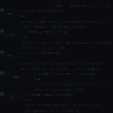
11 dk
Lana kahramanı Durango ile tanışır.
16
. Bölüm:
Botu Sallamayın
10 dk
Lana ve Bo tehlikeli bir göreve girişerek Quester'ların
liderlik tablosunda yükselmeye çalışırlar.
17
. Bölüm:
Blargların Savaşı
11 dk
Lana, sevimli evcil hayvanı Sprog'un gizemli ve tehlikeli
bir yanı olduğunu keşfeder
18
. Bölüm:
Suçtaki Kırışıklık
10 dk
Lana yaşlı bir kadının kolyesini geri almasına yardım
etmeye karar verir, ancak başı büyük belaya girer.
19
. Bölüm:
Geçmişten Gelen Bir Saldırı
10 dk
Lana, Greta'nın Barbarian rock grubunun bir
üyesi olarak geçmişini keşfeder.
20
. Bölüm:
Baba Görevi Biliyor
11 dk
Andar'ın kurallarından bıkan Lana, Sorlak'ın "bir
günlüğüne kızı" olma fırsatına atlıyor