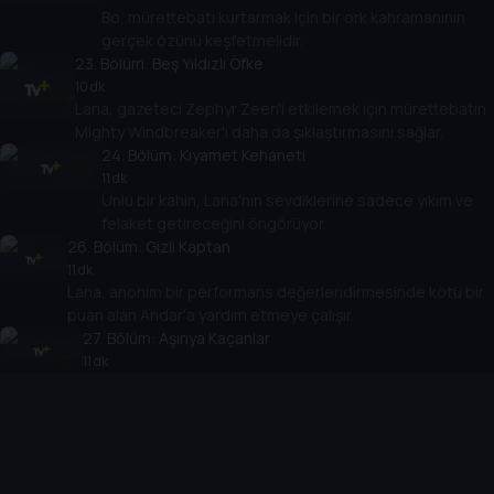
Bo, mürettebatı kurtarmak için bir ork kahramanının
gerçek özünü keşfetmelidir.
23
. Bölüm:
Beş Yıldızlı Öfke
10 dk
Lana, gazeteci Zephyr Zeen'i etkilemek için mürettebatın
Mighty Windbreaker'ı daha da şıklaştırmasını sağlar.
24
. Bölüm:
Kıyamet Kehaneti
11 dk
Ünlü bir kahin, Lana'nın sevdiklerine sadece yıkım ve
felaket getireceğini öngörüyor.
26
. Bölüm:
Gizli Kaptan
11 dk
Lana, anonim bir performans değerlendirmesinde kötü bir
puan alan Andar'a yardım etmeye çalışır.
27
. Bölüm:
Aşırıya Kaçanlar
11 dk
Lana, Chopov'u koruyuculuktan almak için oyun çevirir
ama planı ters teperek gemiyi tehlikeye atar.
28
. Bölüm:
Kurt Annenin Hikayesi
11 dk
Lana, annesini etkilemek için girdiği büyü okulunda