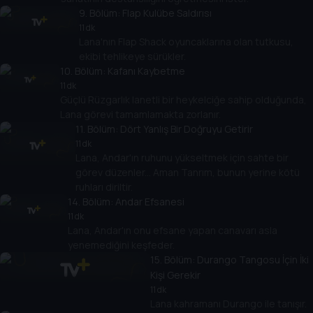
9
. Bölüm:
Flap Kulübe Saldırısı
11 dk
Lana'nın Flap Shack oyuncaklarına olan tutkusu,
ekibi tehlikeye sürükler.
10
. Bölüm:
Kafanı Kaybetme
11 dk
Güçlü Rüzgarlık lanetli bir heykelciğe sahip olduğunda,
Lana görevi tamamlamakta zorlanır.
11
. Bölüm:
Dört Yanlış Bir Doğruyu Getirir
11 dk
Lana, Andar'ın ruhunu yükseltmek için sahte bir
görev düzenler... Aman Tanrım, bunun yerine kötü
ruhları diriltir.
14
. Bölüm:
Andar Efsanesi
11 dk
Lana, Andar'ın onu efsane yapan canavarı asla
yenemediğini keşfeder.
15
. Bölüm:
Durango Tangosu İçin İki
Kişi Gerekir
11 dk
Lana kahramanı Durango ile tanışır.