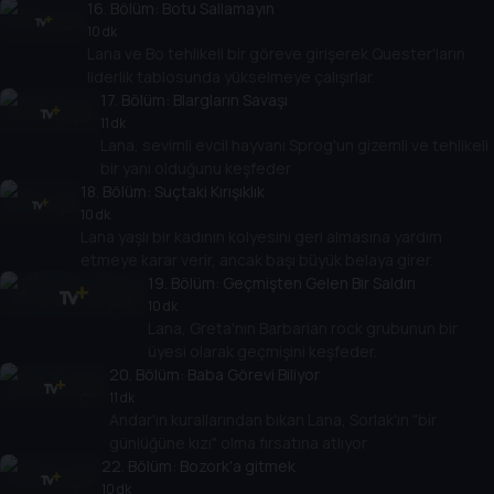
16
. Bölüm:
Botu Sallamayın
10 dk
Lana ve Bo tehlikeli bir göreve girişerek Quester'ların
liderlik tablosunda yükselmeye çalışırlar.
17
. Bölüm:
Blargların Savaşı
11 dk
Lana, sevimli evcil hayvanı Sprog'un gizemli ve tehlikeli
bir yanı olduğunu keşfeder
18
. Bölüm:
Suçtaki Kırışıklık
10 dk
Lana yaşlı bir kadının kolyesini geri almasına yardım
etmeye karar verir, ancak başı büyük belaya girer.
19
. Bölüm:
Geçmişten Gelen Bir Saldırı
10 dk
Lana, Greta'nın Barbarian rock grubunun bir
üyesi olarak geçmişini keşfeder.
20
. Bölüm:
Baba Görevi Biliyor
11 dk
Andar'ın kurallarından bıkan Lana, Sorlak'ın "bir
günlüğüne kızı" olma fırsatına atlıyor
22
. Bölüm:
Bozork'a gitmek
10 dk