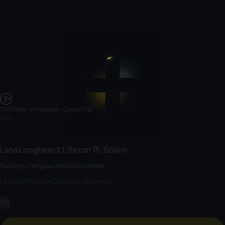
2025
|
Aile, Animasyon, Çocuk
|
11 dk
11 dk
Lana Longbeard
1. Sezon
15. Bölüm
Durango Tangosu İçin İki Kişi Gerekir
Lana kahramanı Durango ile tanışır.
HD