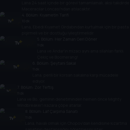
Lana 24 saat içinde bir görevi tamamlamalı, aksi takdirde
Maceracılar Loncası'ndan atılacaktır.
4
. Bölüm:
Kıyametin Tarifi
10 dk
Lana, Ebedi Kıyamet Girdabından kurtulmak için bir pasta
pişirmeli ve bir dostluğu iyileştirmelidir.
5
. Bölüm:
Her Zaman Geri Döner
11 dk
Lana ve Andar'ın mizacı aynı ama silahları farklı.
Çekiç ve Boomerang!
6
. Bölüm:
Şeytani Sakal
11 dk
Lana, perili bir korsan sakalına karşı mücadele
ediyor.
7
. Bölüm:
Zor Teftiş
11 dk
Lana ve Bo, geminin denetiminden hemen önce Mighty
Windbreaker'ı kazara çöpe atarlar.
8
. Bölüm:
Laf Çarpma Sanatı
11 dk
Lana, havalı olmak için Chopov'dan kendisine kızartma
sanatının destansılığını öğretmesini ister.