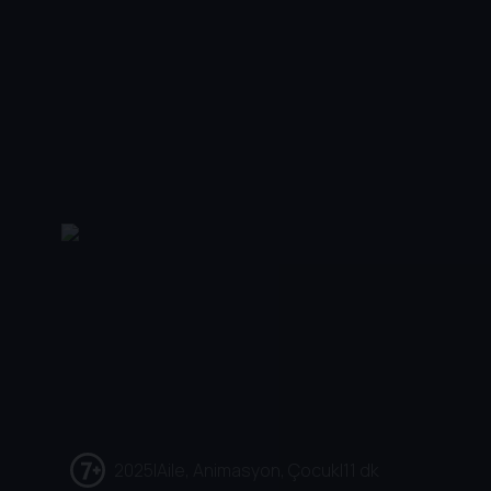
2025
|
Aile, Animasyon, Çocuk
|
11 dk