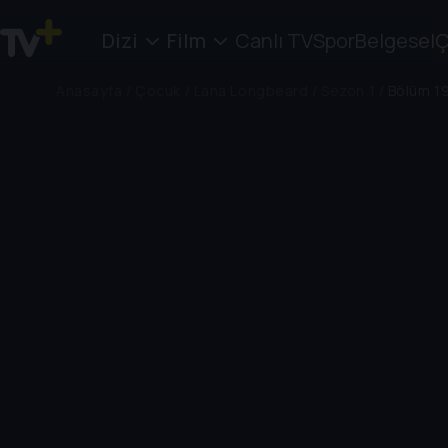
Dizi
Film
Canlı TV
Spor
Belgesel
Ç
Anasayfa
/
Çocuk
/
Lana Longbeard
/
Sezon 1
/
Bölüm 1