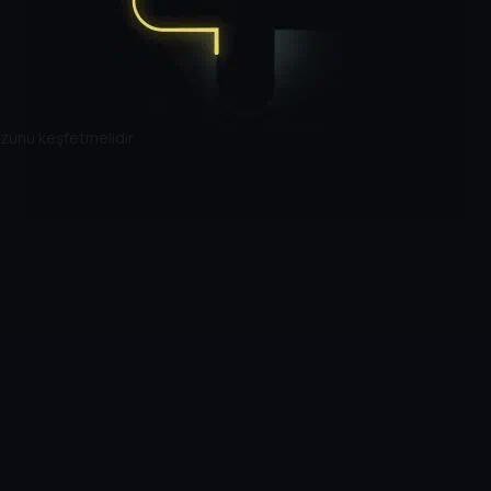
zünü keşfetmelidir.