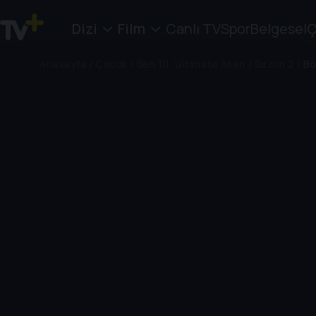
Dizi
Film
Canlı TV
Spor
Belgesel
Ç
Anasayfa
/
Çocuk
/
Ben 10: Ultimate Alien
/
Sezon 2
/
Bö