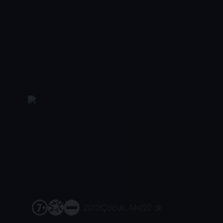
2012
|
Çocuk, Aile
|
22 dk