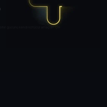
m
sihir gücünü kendi kötücül amaçları için