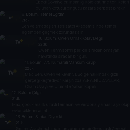
Ebedi Şövalyeler, insanlığı köleleştirme tehlikeleri
bulunan kötücül bir gücü kazara serbest bırakır.
9
. Bölüm:
Temel Eğitim
21 dk
Ben ve arkadaşları Tesisatçı Akademisi'nde temel
eğitimden geçmek zorunda kalır.
10
. Bölüm:
Gwen Olmak Kolay Değil
22 dk
Gwen Tennyson'ın pek de sıradan olmayan
hayatında sıradan bir gün.
11
. Bölüm:
775 Numaralı Mahkum Kayıp
22 dk
Max, Ben, Gwen ve Kevin 51. Bölge hakkındaki gizli
gerçeği keşfediyor. Karşınızda YEPYENİ UZAYLILAR,
Cham Uzaylı ve Ultimate Yaban Köpek.
12
. Bölüm:
Çılgın
21 dk
Max, çocuklara ilk uzaylı temasını ve Verdona'yla nasıl aşık olup
evlendiklerini anlatır.
13
. Bölüm:
Simian Diyor ki
21 dk
Simian, Arachnachimp'in gezegenine bir Genuzaylı Zenosit