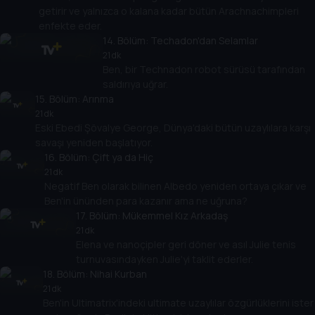
getirir ve yalnızca o kalana kadar bütün Arachnachimpleri
enfekte eder.
14
. Bölüm:
Techadon'dan Selamlar
21 dk
Ben, bir Technadon robot sürüsü tarafından
saldırıya uğrar.
15
. Bölüm:
Arınma
21 dk
Eski Ebedi Şövalye George, Dünya'daki bütün uzaylılara karşı
savaşı yeniden başlatıyor.
16
. Bölüm:
Çift ya da Hiç
21 dk
Negatif Ben olarak bilinen Albedo yeniden ortaya çıkar ve
Ben'in ününden para kazanır ama ne uğruna?
17
. Bölüm:
Mükemmel Kız Arkadaş
21 dk
Elena ve nanoçipler geri döner ve asıl Julie tenis
turnuvasındayken Julie'yi taklit ederler.
18
. Bölüm:
Nihai Kurban
21 dk
Ben'in Ultimatrix'indeki ultimate uzaylılar özgürlüklerini ister