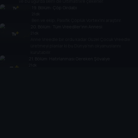
ve bu uğurda Ben'i de Ultimatrix'e çekerler.
19
. Bölüm:
Çöp Girdabı
21 dk
Ben ve ekip, Pasifik Çöplük Vortex'ini araştırır.
20
. Bölüm:
Tüm Vreedller'ınn Annesi
21 dk
Anne Vreedle bir ordu kadar Güzel Çocuk Vreedle
üretmeyi planlar ki bu Dünya'nın okyanuslarını
kurutabilir.
21
. Bölüm:
Hatırlanması Gereken Şövalye
21 dk
Vilgax, Yaşlı George'un kılıcını elde eder ve Dagon'un
gücünü kazanmaya çalışır ki bu büyük bir hatadır!
YEPYENİ UZAYLI Fasttrack'le tanışın.
22
. Bölüm:
Yalnız Uyum
21 dk
Azmuth, Yaşlı George'un en başta kılıcı nasıl aldığını ve
Dagon'u yendiğini ve çok daha fazlasını açığa çıkardı.
23
. Bölüm:
Bekçinin Çevresi Alevli
21 dk
Julie, Vilgax'ı keşfedip ona fanatiklik eden bir
gruba katılır!