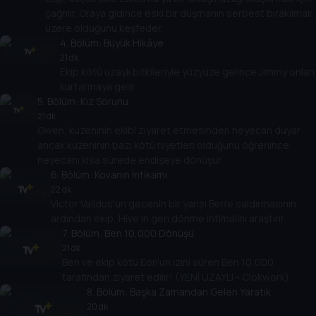
çağrılır. Oraya gidince eski bir düşmanın serbest bırakılmak
üzere olduğunu keşfeder.
4
. Bölüm:
Büyük Hikâye
21 dk
Ekip kötü uzaylı bitkileriyle yüzyüze gelince Jimmy onları
kurtarmaya gelir.
5
. Bölüm:
Kız Sorunu
21 dk
Gwen, kuzeninin ekibi ziyaret etmesinden heyecan duyar
ancak kuzeninin bazı kötü niyetleri olduğunu öğrenince
heyecanı kısa sürede endişeye dönüşür.
6
. Bölüm:
Kovanın İntikamı
22 dk
Victor Validus'un gecenin bir yarısı Ben'e saldırmasının
ardından ekip, Hive'ın geri dönme ihtimalini araştırır.
7
. Bölüm:
Ben 10,000 Dönüşü
21 dk
Ben ve ekip kötü Eon'un izini süren Ben 10,000
tarafından ziyaret edilir! (YENİ UZAYLI - Clokwork)
8
. Bölüm:
Başka Zamandan Gelen Yaratık
20 dk