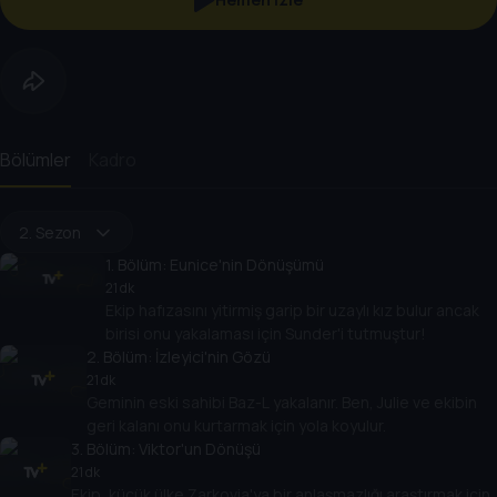
Bölümler
Kadro
2. Sezon
1
. Bölüm:
Eunice'nin Dönüşümü
21 dk
Ekip hafızasını yitirmiş garip bir uzaylı kız bulur ancak
birisi onu yakalaması için Sunder'i tutmuştur!
2
. Bölüm:
İzleyici'nin Gözü
21 dk
Geminin eski sahibi Baz-L yakalanır. Ben, Julie ve ekibin
geri kalanı onu kurtarmak için yola koyulur.
3
. Bölüm:
Viktor'un Dönüşü
21 dk
Ekip, küçük ülke Zarkovia'ya bir anlaşmazlığı araştırmak için