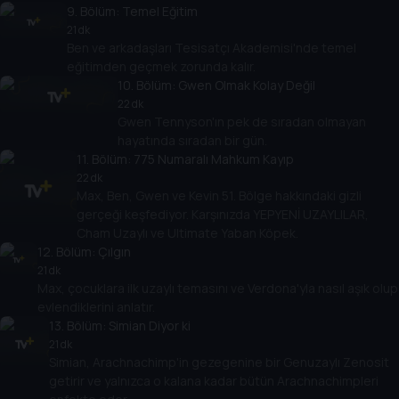
9
. Bölüm:
Temel Eğitim
21 dk
Ben ve arkadaşları Tesisatçı Akademisi'nde temel
eğitimden geçmek zorunda kalır.
10
. Bölüm:
Gwen Olmak Kolay Değil
22 dk
Gwen Tennyson'ın pek de sıradan olmayan
hayatında sıradan bir gün.
11
. Bölüm:
775 Numaralı Mahkum Kayıp
22 dk
Max, Ben, Gwen ve Kevin 51. Bölge hakkındaki gizli
gerçeği keşfediyor. Karşınızda YEPYENİ UZAYLILAR,
Cham Uzaylı ve Ultimate Yaban Köpek.
12
. Bölüm:
Çılgın
21 dk
Max, çocuklara ilk uzaylı temasını ve Verdona'yla nasıl aşık olup
evlendiklerini anlatır.
13
. Bölüm:
Simian Diyor ki
21 dk
Simian, Arachnachimp'in gezegenine bir Genuzaylı Zenosit
getirir ve yalnızca o kalana kadar bütün Arachnachimpleri