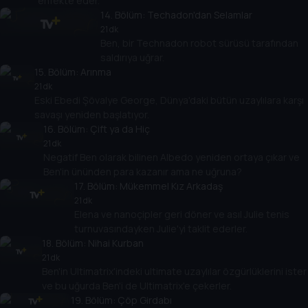
enfekte eder.
14
. Bölüm:
Techadon'dan Selamlar
21 dk
Ben, bir Technadon robot sürüsü tarafından
saldırıya uğrar.
15
. Bölüm:
Arınma
21 dk
Eski Ebedi Şövalye George, Dünya'daki bütün uzaylılara karşı
savaşı yeniden başlatıyor.
16
. Bölüm:
Çift ya da Hiç
21 dk
Negatif Ben olarak bilinen Albedo yeniden ortaya çıkar ve
Ben'in ününden para kazanır ama ne uğruna?
17
. Bölüm:
Mükemmel Kız Arkadaş
21 dk
Elena ve nanoçipler geri döner ve asıl Julie tenis
turnuvasındayken Julie'yi taklit ederler.
18
. Bölüm:
Nihai Kurban
21 dk
Ben'in Ultimatrix'indeki ultimate uzaylılar özgürlüklerini ister
ve bu uğurda Ben'i de Ultimatrix'e çekerler.
19
. Bölüm:
Çöp Girdabı