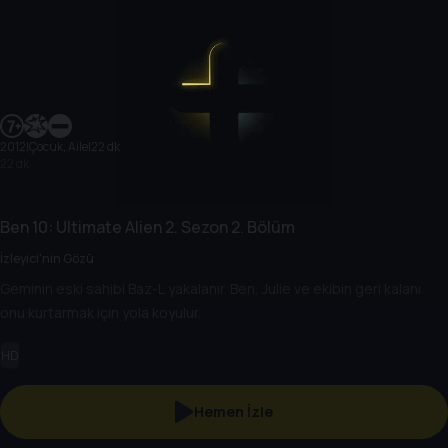
2012
|
Çocuk, Aile
|
22 dk
22 dk
Ben 10: Ultimate Alien
2. Sezon
2. Bölüm
İzleyici'nin Gözü
Geminin eski sahibi Baz-L yakalanır. Ben, Julie ve ekibin geri kalanı
onu kurtarmak için yola koyulur.
HD
Hemen İzle