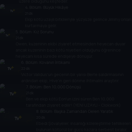
üzere olduğunu keşfeder.
4
. Bölüm:
Büyük Hikâye
21 dk
Ekip kötü uzaylı bitkileriyle yüzyüze gelince Jimmy onları
kurtarmaya gelir.
5
. Bölüm:
Kız Sorunu
21 dk
Gwen, kuzeninin ekibi ziyaret etmesinden heyecan duyar
ancak kuzeninin bazı kötü niyetleri olduğunu öğrenince
heyecanı kısa sürede endişeye dönüşür.
6
. Bölüm:
Kovanın İntikamı
22 dk
Victor Validus'un gecenin bir yarısı Ben'e saldırmasının
ardından ekip, Hive'ın geri dönme ihtimalini araştırır.
7
. Bölüm:
Ben 10,000 Dönüşü
21 dk
Ben ve ekip kötü Eon'un izini süren Ben 10,000
tarafından ziyaret edilir! (YENİ UZAYLI - Clokwork)
8
. Bölüm:
Başka Zamandan Gelen Yaratık
20 dk
Ebedi Şövalyeler, insanlığı köleleştirme tehlikeleri
bulunan kötücül bir gücü kazara serbest bırakır.