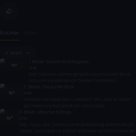
Bölümler
Kadro
2. Sezon
1
. Bölüm:
Eunice'nin Dönüşümü
21 dk
Ekip hafızasını yitirmiş garip bir uzaylı kız bulur ancak
birisi onu yakalaması için Sunder'i tutmuştur!
2
. Bölüm:
İzleyici'nin Gözü
21 dk
Geminin eski sahibi Baz-L yakalanır. Ben, Julie ve ekibin
geri kalanı onu kurtarmak için yola koyulur.
3
. Bölüm:
Viktor'un Dönüşü
21 dk
Ekip, küçük ülke Zarkovia'ya bir anlaşmazlığı araştırmak için
çağrılır. Oraya gidince eski bir düşmanın serbest bırakılmak