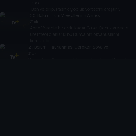
21 dk
Ben ve ekip, Pasifik Çöplük Vortex'ini araştırır.
20
. Bölüm:
Tüm Vreedller'ınn Annesi
21 dk
Anne Vreedle bir ordu kadar Güzel Çocuk Vreedle
üretmeyi planlar ki bu Dünya'nın okyanuslarını
kurutabilir.
21
. Bölüm:
Hatırlanması Gereken Şövalye
21 dk
Vilgax, Yaşlı George'un kılıcını elde eder ve Dagon'un
gücünü kazanmaya çalışır ki bu büyük bir hatadır!
YEPYENİ UZAYLI Fasttrack'le tanışın.
22
. Bölüm:
Yalnız Uyum
21 dk
Azmuth, Yaşlı George'un en başta kılıcı nasıl aldığını ve
Dagon'u yendiğini ve çok daha fazlasını açığa çıkardı.
23
. Bölüm:
Bekçinin Çevresi Alevli
21 dk
Julie, Vilgax'ı keşfedip ona fanatiklik eden bir
gruba katılır!
24
. Bölüm:
Müfettiş 13
22 dk