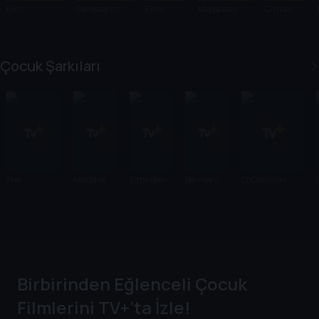
Evcil
Canavarlar
Evim
Megazeka
Çizmeli
Hayvanların
Yaratıklara
Kedi
Gizli Yaşamı
Karşı
Çocuk Şarkıları
The
Morphle
Little Baby
Barney's
CoComelon
Sharksons
Classics
Bum -
World
Sensory
Birbirinden Eğlenceli Çocuk
Filmlerini TV+’ta İzle!