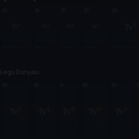
Keşfetmeye Ne
Benim
Newton
Ranger
Görevimiz:İnsa
Dersin?
Dünya
Avenue
Hamza'nın
Vücudu - Bunu
Mutfağım
Doğa Arayışı
Deneyin!
Lego Dünyası