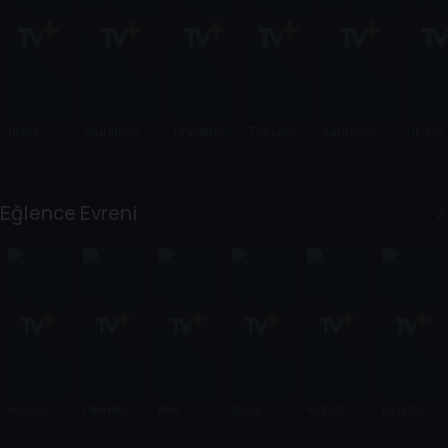
Robot
Yourland'e
Cry Babies
The Lego
Kahraman
İkizler
Düşleri
Yolculuk
Batman
Maymun
Takım
Movie
Shimmy ve
Macera
Eğlence Evreni
Çetesi
Mucize:
Paw Patrol
Paw
Sonic
Kirpi Sonic
Kirpi Sonic
Uğur
Filmi
Patrol:
Boom
2