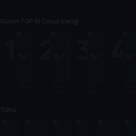
Günün TOP 10 Çocuk İçeriği
1
2
3
4
Bluey
Mucize:
Cry
Maşa
Uğur
Babies
ile Koc
Böceği ile
Ayı
Kara Kedi
Tümü