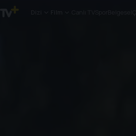
Dizi
Film
Canlı TV
Spor
Belgesel
Ç