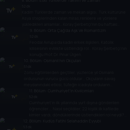
8
katıldı, isyan ne zaman sonra erdi? Koray Şerbetçi
. Bölüm:
Eski Türklerde Takvim Ve Zaman
soruyor, Doç. Dr. Ahmet Çelik anlatıyor.
52 dk
Kadim Türklerde zaman ve mekan algısı, Türk kültürüne
Asya steplerinden kalan miras,renklere ve yönlere
yükledikleri anlamlar... Koray Şerbetçi'nin bu haftaki
konuğu Doktor Başak Kuzakçı...
9
. Bölüm:
Orta Çağ'da Aşk Ve Romantizm
52 dk
Feodal Avrupa’da kadın erkek ilişkileri, Katolik
kilisesinin evlilikte üstlendiği rol… Koray Şerbetçi’nin
konuğu Prof. Dr. Pınar Ülgen.
10
. Bölüm:
Osmanlı'nın Okçuları
51 dk
Zorlu eğitimlerden geçtiler, yüzlerce yıl Osmanlı
ordusunun vurucu gücü oldular… Okçuların savaş
meydanındaki etkisi, tüfeğin icadıyla orduların
düzeninde meydana gelen değişim… Koray Şerbetçi’nin
11
. Bölüm:
Cumhuriyet'in Kıvılcımları
konuğu Doç. Dr. Özgür Kolçak…
52 dk
Cumhuriyet’in ilk yıllarında yurt dışına gönderilen
öğrenciler…. Nasıl seçildiler, 22 kişilik ilk kafilede
kimler vardı, döndüklerinde üstlendikleri rol neydi?
12
. Bölüm:
Koray Şerbetçi’nin konuğu Dr. Emir Öngüner…
Kudüs Fatihi Selahaddin Eyyubi
53 dk