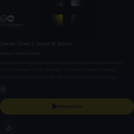
2024
|
Belgesel
Zaman Tüneli
2. Sezon
18. Bölüm
Himaye-İ Etfal Cemiyeti
Milli Mücadele yıllarında çocukları korumak için kurulan bir kurum…
Türkiye Himaye-İ Etfal Cemiyeti… Cemiyetin savaş yıllarında
Cumhuriyet’in ilk döneminde yaptığı çalışmalar neydi? Koray
Şerbetçi’nin konuğu Prof. Dr. Makbule Sarıkaya…
HD
Hemen İzle