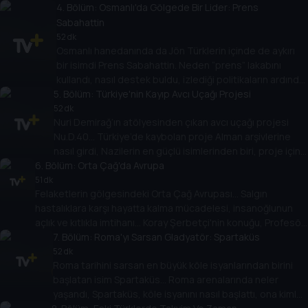
Bilgin anlatıyor.
4
. Bölüm:
Osmanlı'da Gölgede Bir Lider: Prens
Sabahattin
52 dk
Osmanlı hanedanında da Jön Türklerin içinde de aykırı
bir isimdi Prens Sabahattin. Neden “prens” lakabını
kullandı, nasıl destek buldu, izlediği politikaların ardında
5
gizlediği plan neydi? Koray Şerbetçi soruyor, Doç. Dr.
. Bölüm:
Türkiye'nin Kayıp Avcı Uçağı Projesi
Ramazan Erhan Güllü anlatıyor.
52 dk
Nuri Demirağ’ın atölyesinden çıkan avcı uçağı projesi
Nu.D.40… Türkiye’de kaybolan proje Alman arşivlerine
nasıl girdi, Nazilerin en güçlü isimlerinden biri, proje için
6
. Bölüm:
hangi emri verdi? Koray Şerbetçi’nin konuğu projeyi
Orta Çağ'da Avrupa
Alman arşivlerinde bulan Dr. Emir Öngüner.
51 dk
Felaketlerin gölgesindeki Orta Çağ Avrupası... Salgın
hastalıklara karşı hayatta kalma mücadelesi, insanoğlunun
açlık ve kıtlıkla imtihanı... Koray Şerbetçi'nin konuğu, Profesör
Doktor Pınar Ülgen.
7
. Bölüm:
Roma'yı Sarsan Gladyatör: Spartaküs
52 dk
Roma tarihini sarsan en büyük köle isyanlarından birini
başlatan isim Spartaküs… Roma arenalarında neler
yaşandı, Spartaküs, köle isyanını nasıl başlattı, ona kimler