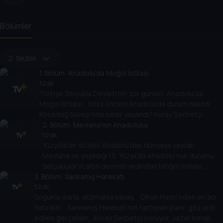
Bölümler
2. Sezon
1
. Bölüm:
Anadolu'da Moğol İstilası
52 dk
Türkiye Selçuklu Devleti’nin zor günleri, Anadolu’da
Moğol istilası… İstila öncesi Anadolu’da durum nasıldı,
Kösedağ Savaşı’nda neler yaşandı? Koray Şerbetçi
soruyor, tarihçi yazar Ozan Köklünar anlatıyor.
2
. Bölüm:
Mevlana'nın Anadolusu
52 dk
Yüzyıllardır sözleri Anadolu’dan dünyaya yayılan
Mevlana ve yaşadığı 13. Yüzyıl’da Anadolu’nun durumu…
Selçuklular’ın altın devrinin ardından Moğol istilası
3
. Bölüm:
başlayınca Mevlana’nın tavrı ne oldu, Moğol hükümdarı
Sarıkamış Harekatı
öldüğü zaman ne dedi? Koray Şerbetçi soruyor, Dr.
52 dk
Soğukla, karla, düşmanla savaş… Cihan Harbi’nden en acı
Kemal Ramazan Haykıran anlatıyor.
hatıralar… Sarıkamış Harekatı’nın tartışılan planı, göz ardı
edilen gerçekler… Koray Şerbetçi soruyor, yazar İsmail