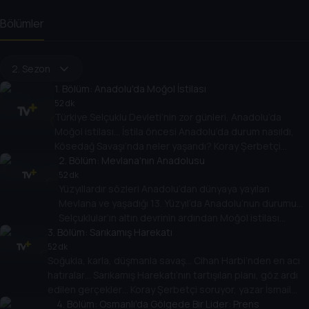
Bölümler
2. Sezon
1
. Bölüm:
Anadolu'da Moğol İstilası
52 dk
Türkiye Selçuklu Devleti’nin zor günleri, Anadolu’da
Moğol istilası… İstila öncesi Anadolu’da durum nasıldı,
Kösedağ Savaşı’nda neler yaşandı? Koray Şerbetçi
soruyor, tarihçi yazar Ozan Köklünar anlatıyor.
2
. Bölüm:
Mevlana'nın Anadolusu
52 dk
Yüzyıllardır sözleri Anadolu’dan dünyaya yayılan
Mevlana ve yaşadığı 13. Yüzyıl’da Anadolu’nun durumu…
Selçuklular’ın altın devrinin ardından Moğol istilası
3
. Bölüm:
başlayınca Mevlana’nın tavrı ne oldu, Moğol hükümdarı
Sarıkamış Harekatı
öldüğü zaman ne dedi? Koray Şerbetçi soruyor, Dr.
52 dk
Soğukla, karla, düşmanla savaş… Cihan Harbi’nden en acı
Kemal Ramazan Haykıran anlatıyor.
hatıralar… Sarıkamış Harekatı’nın tartışılan planı, göz ardı
edilen gerçekler… Koray Şerbetçi soruyor, yazar İsmail
Bilgin anlatıyor.
4
. Bölüm:
Osmanlı'da Gölgede Bir Lider: Prens