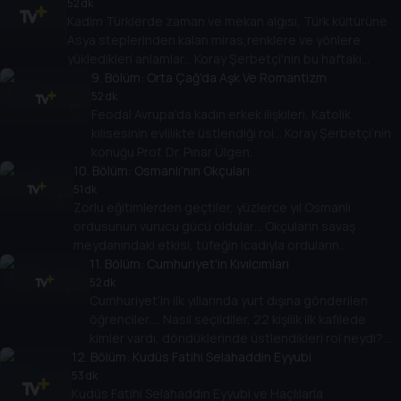
soruyor, Doç. Dr. Ahmet Çelik anlatıyor.
52 dk
Kadim Türklerde zaman ve mekan algısı, Türk kültürüne
Asya steplerinden kalan miras,renklere ve yönlere
yükledikleri anlamlar... Koray Şerbetçi'nin bu haftaki
konuğu Doktor Başak Kuzakçı...
9
. Bölüm:
Orta Çağ'da Aşk Ve Romantizm
52 dk
Feodal Avrupa’da kadın erkek ilişkileri, Katolik
kilisesinin evlilikte üstlendiği rol… Koray Şerbetçi’nin
konuğu Prof. Dr. Pınar Ülgen.
10
. Bölüm:
Osmanlı'nın Okçuları
51 dk
Zorlu eğitimlerden geçtiler, yüzlerce yıl Osmanlı
ordusunun vurucu gücü oldular… Okçuların savaş
meydanındaki etkisi, tüfeğin icadıyla orduların
düzeninde meydana gelen değişim… Koray Şerbetçi’nin
11
. Bölüm:
Cumhuriyet'in Kıvılcımları
konuğu Doç. Dr. Özgür Kolçak…
52 dk
Cumhuriyet’in ilk yıllarında yurt dışına gönderilen
öğrenciler…. Nasıl seçildiler, 22 kişilik ilk kafilede
kimler vardı, döndüklerinde üstlendikleri rol neydi?
12
. Bölüm:
Koray Şerbetçi’nin konuğu Dr. Emir Öngüner…
Kudüs Fatihi Selahaddin Eyyubi
53 dk
Kudüs Fatihi Selahaddin Eyyubi ve Haçlılarla