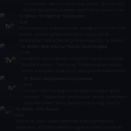
mücadelesi… Batıda nasıl bir algı yarattı, Üçüncü Haçlı
Seferi’nde karşısında kimler vardı? Koray Şerbetçi’nin
13
. Bölüm:
konuğu Dr. Mahmut Recep Keleş…
93 Harbi'nin Türk Esirleri
52 dk
Rus ordusunun İstanbul’a kadar geldiği 93 Harbi’nin Türk
esirleri… Esaret günleri nasıl geçti, hangi işlerde
çalıştırıldılar? Koray Şerbetçi’nin konuğu Doç. Dr. Mesut
Karakulak…
14
. Bölüm:
İpek Yolu'nun Tüccar Kavmi Soğdlar
54 dk
Kendilerini vahşi kuğudan türeyenler olarak tanımlayan
Soğdlar’ın mirası… Tarih boyu Türklerle ilişkileri nasıldı,
devlet kurmadan yüzlerce yıl varlık gösterebilmelerinin
sırları… Koray Şerbetçi’nin konuğu Dr. Başak Kuzakçı…
15
. Bölüm:
Moğollarda Güçlü Kadınlar
52 dk
Cengiz Han’ın kurduğu büyük imparatorluğun güçlü
kadınları… Toplumdaki yerleri neydi, devlet yönetimine
nasıl etki ettiler? Koray Şerbetçi’nin konuğu Prof. Dr.
16
. Bölüm:
Ömer Subaşı…
1915 Olayları
52 dk
1915’te ne oldu? Cihan Harbi’nde doğu cephesinde
yaşananlar, 93 Harbi’ndeki Rus işgaline kadar Osmanlı’da