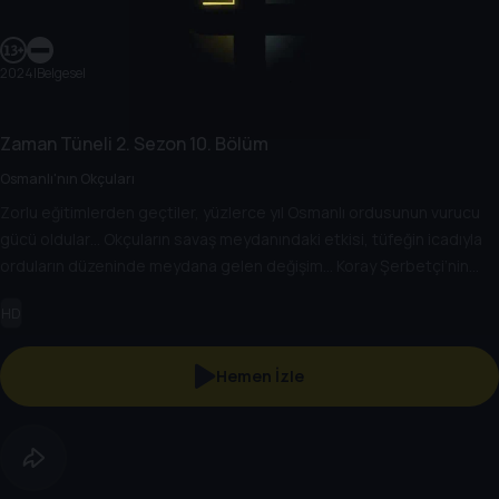
2024
|
Belgesel
Zaman Tüneli
2. Sezon
10. Bölüm
Osmanlı'nın Okçuları
Zorlu eğitimlerden geçtiler, yüzlerce yıl Osmanlı ordusunun vurucu
gücü oldular… Okçuların savaş meydanındaki etkisi, tüfeğin icadıyla
orduların düzeninde meydana gelen değişim… Koray Şerbetçi’nin
konuğu Doç. Dr. Özgür Kolçak…
HD
Hemen İzle