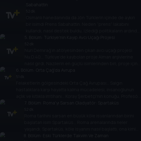
Sabahattin
52 dk
Osmanlı hanedanında da Jön Türklerin içinde de aykırı
bir isimdi Prens Sabahattin. Neden “prens” lakabını
kullandı, nasıl destek buldu, izlediği politikaların ardında
5
gizlediği plan neydi? Koray Şerbetçi soruyor, Doç. Dr.
. Bölüm:
Türkiye'nin Kayıp Avcı Uçağı Projesi
Ramazan Erhan Güllü anlatıyor.
52 dk
Nuri Demirağ’ın atölyesinden çıkan avcı uçağı projesi
Nu.D.40… Türkiye’de kaybolan proje Alman arşivlerine
nasıl girdi, Nazilerin en güçlü isimlerinden biri, proje için
6
. Bölüm:
hangi emri verdi? Koray Şerbetçi’nin konuğu projeyi
Orta Çağ'da Avrupa
Alman arşivlerinde bulan Dr. Emir Öngüner.
51 dk
Felaketlerin gölgesindeki Orta Çağ Avrupası... Salgın
hastalıklara karşı hayatta kalma mücadelesi, insanoğlunun
açlık ve kıtlıkla imtihanı... Koray Şerbetçi'nin konuğu, Profesör
Doktor Pınar Ülgen.
7
. Bölüm:
Roma'yı Sarsan Gladyatör: Spartaküs
52 dk
Roma tarihini sarsan en büyük köle isyanlarından birini
başlatan isim Spartaküs… Roma arenalarında neler
yaşandı, Spartaküs, köle isyanını nasıl başlattı, ona kimler
8
katıldı, isyan ne zaman sonra erdi? Koray Şerbetçi
. Bölüm:
Eski Türklerde Takvim Ve Zaman