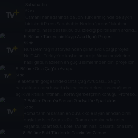
Sabahattin
52 dk
Osmanlı hanedanında da Jön Türklerin içinde de aykırı
bir isimdi Prens Sabahattin. Neden “prens” lakabını
kullandı, nasıl destek buldu, izlediği politikaların ardında
5
gizlediği plan neydi? Koray Şerbetçi soruyor, Doç. Dr.
. Bölüm:
Türkiye'nin Kayıp Avcı Uçağı Projesi
Ramazan Erhan Güllü anlatıyor.
52 dk
Nuri Demirağ’ın atölyesinden çıkan avcı uçağı projesi
Nu.D.40… Türkiye’de kaybolan proje Alman arşivlerine
nasıl girdi, Nazilerin en güçlü isimlerinden biri, proje için
6
. Bölüm:
hangi emri verdi? Koray Şerbetçi’nin konuğu projeyi
Orta Çağ'da Avrupa
Alman arşivlerinde bulan Dr. Emir Öngüner.
51 dk
Felaketlerin gölgesindeki Orta Çağ Avrupası... Salgın
hastalıklara karşı hayatta kalma mücadelesi, insanoğlunun
açlık ve kıtlıkla imtihanı... Koray Şerbetçi'nin konuğu, Profesör
Doktor Pınar Ülgen.
7
. Bölüm:
Roma'yı Sarsan Gladyatör: Spartaküs
52 dk
Roma tarihini sarsan en büyük köle isyanlarından birini
başlatan isim Spartaküs… Roma arenalarında neler
yaşandı, Spartaküs, köle isyanını nasıl başlattı, ona kimler
8
katıldı, isyan ne zaman sonra erdi? Koray Şerbetçi
. Bölüm:
Eski Türklerde Takvim Ve Zaman