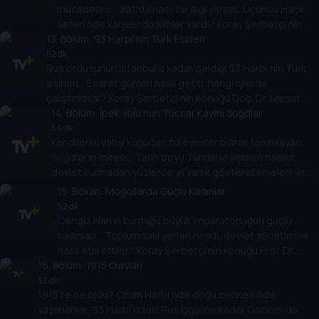
mücadelesi… Batıda nasıl bir algı yarattı, Üçüncü Haçlı
Seferi’nde karşısında kimler vardı? Koray Şerbetçi’nin
13
. Bölüm:
konuğu Dr. Mahmut Recep Keleş…
93 Harbi'nin Türk Esirleri
52 dk
Rus ordusunun İstanbul’a kadar geldiği 93 Harbi’nin Türk
esirleri… Esaret günleri nasıl geçti, hangi işlerde
çalıştırıldılar? Koray Şerbetçi’nin konuğu Doç. Dr. Mesut
Karakulak…
14
. Bölüm:
İpek Yolu'nun Tüccar Kavmi Soğdlar
54 dk
Kendilerini vahşi kuğudan türeyenler olarak tanımlayan
Soğdlar’ın mirası… Tarih boyu Türklerle ilişkileri nasıldı,
devlet kurmadan yüzlerce yıl varlık gösterebilmelerinin
sırları… Koray Şerbetçi’nin konuğu Dr. Başak Kuzakçı…
15
. Bölüm:
Moğollarda Güçlü Kadınlar
52 dk
Cengiz Han’ın kurduğu büyük imparatorluğun güçlü
kadınları… Toplumdaki yerleri neydi, devlet yönetimine
nasıl etki ettiler? Koray Şerbetçi’nin konuğu Prof. Dr.
16
. Bölüm:
Ömer Subaşı…
1915 Olayları
52 dk
1915’te ne oldu? Cihan Harbi’nde doğu cephesinde
yaşananlar, 93 Harbi’ndeki Rus işgaline kadar Osmanlı’da