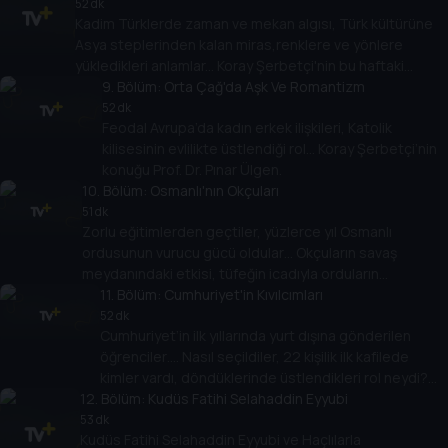
soruyor, Doç. Dr. Ahmet Çelik anlatıyor.
52 dk
Kadim Türklerde zaman ve mekan algısı, Türk kültürüne
Asya steplerinden kalan miras,renklere ve yönlere
yükledikleri anlamlar... Koray Şerbetçi'nin bu haftaki
konuğu Doktor Başak Kuzakçı...
9
. Bölüm:
Orta Çağ'da Aşk Ve Romantizm
52 dk
Feodal Avrupa’da kadın erkek ilişkileri, Katolik
kilisesinin evlilikte üstlendiği rol… Koray Şerbetçi’nin
konuğu Prof. Dr. Pınar Ülgen.
10
. Bölüm:
Osmanlı'nın Okçuları
51 dk
Zorlu eğitimlerden geçtiler, yüzlerce yıl Osmanlı
ordusunun vurucu gücü oldular… Okçuların savaş
meydanındaki etkisi, tüfeğin icadıyla orduların
düzeninde meydana gelen değişim… Koray Şerbetçi’nin
11
. Bölüm:
Cumhuriyet'in Kıvılcımları
konuğu Doç. Dr. Özgür Kolçak…
52 dk
Cumhuriyet’in ilk yıllarında yurt dışına gönderilen
öğrenciler…. Nasıl seçildiler, 22 kişilik ilk kafilede
kimler vardı, döndüklerinde üstlendikleri rol neydi?
12
. Bölüm:
Koray Şerbetçi’nin konuğu Dr. Emir Öngüner…
Kudüs Fatihi Selahaddin Eyyubi
53 dk
Kudüs Fatihi Selahaddin Eyyubi ve Haçlılarla