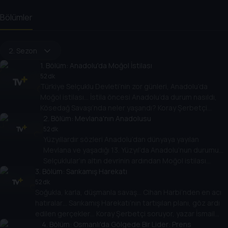
Bölümler
2. Sezon
1
. Bölüm:
Anadolu'da Moğol İstilası
52 dk
Türkiye Selçuklu Devleti’nin zor günleri, Anadolu’da
Moğol istilası… İstila öncesi Anadolu’da durum nasıldı,
Kösedağ Savaşı’nda neler yaşandı? Koray Şerbetçi
soruyor, tarihçi yazar Ozan Köklünar anlatıyor.
2
. Bölüm:
Mevlana'nın Anadolusu
52 dk
Yüzyıllardır sözleri Anadolu’dan dünyaya yayılan
Mevlana ve yaşadığı 13. Yüzyıl’da Anadolu’nun durumu…
Selçuklular’ın altın devrinin ardından Moğol istilası
3
. Bölüm:
başlayınca Mevlana’nın tavrı ne oldu, Moğol hükümdarı
Sarıkamış Harekatı
öldüğü zaman ne dedi? Koray Şerbetçi soruyor, Dr.
52 dk
Soğukla, karla, düşmanla savaş… Cihan Harbi’nden en acı
Kemal Ramazan Haykıran anlatıyor.
hatıralar… Sarıkamış Harekatı’nın tartışılan planı, göz ardı
edilen gerçekler… Koray Şerbetçi soruyor, yazar İsmail
Bilgin anlatıyor.
4
. Bölüm:
Osmanlı'da Gölgede Bir Lider: Prens