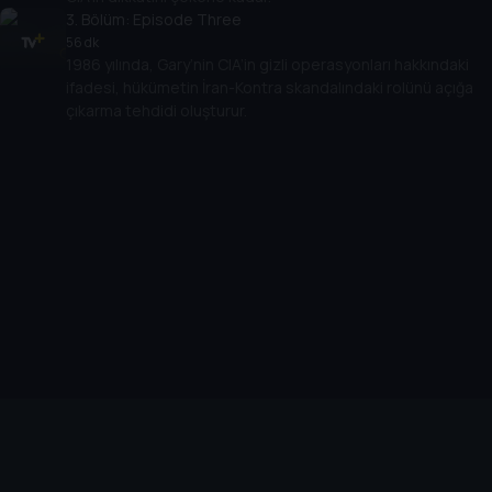
3
. Bölüm:
Episode Three
56 dk
1986 yılında, Gary’nin CIA’in gizli operasyonları hakkındaki
ifadesi, hükümetin İran-Kontra skandalındaki rolünü açığa
çıkarma tehdidi oluşturur.
Cihazlar
Öne Çıkanlar
TV+ Pro