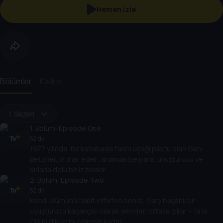
Hemen İzle
Bölümler
Kadro
1. Sezon
1
. Bölüm:
Episode One
52 dk
1977 yılında, bir kasabada tarım uçağı pilotu olan Gary
Betzner, intihar eder; ardında ise para, uyuşturucu ve
sırlarla dolu bir iz bırakır.
2
. Bölüm:
Episode Two
52 dk
Kendi ölümünü taklit ettikten sonra, Gary başarılı bir
uyuşturucu kaçakçısı olarak yeniden ortaya çıkar – ta ki
CIA’in dikkatini çekene kadar.