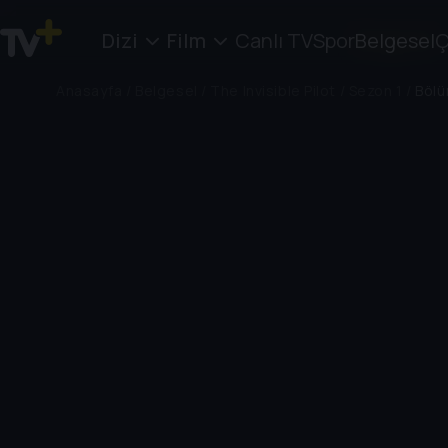
Dizi
Film
Canlı TV
Spor
Belgesel
Ç
Anasayfa
/
Belgesel
/
The Invisible Pilot
/
Sezon 1
/
Bölü