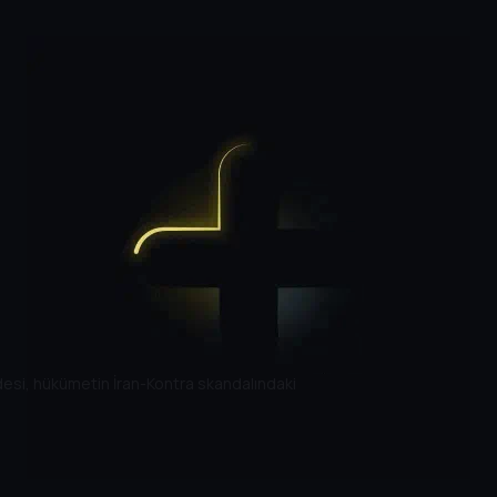
fadesi, hükümetin İran-Kontra skandalındaki