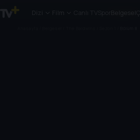
Dizi
Film
Canlı TV
Spor
Belgesel
Ç
Anasayfa
/
Belgesel
/
The Baldwins
/
Sezon 1
/
Bölüm 8