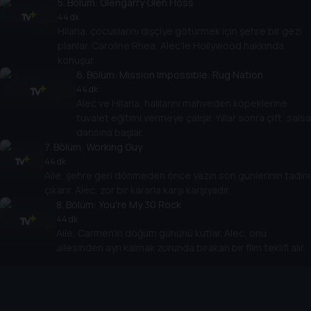
5
. Bölüm:
Glengarry Glen Floss
44 dk
Hilaria, çocuklarını dişçiye götürmek için şehre bir gezi
planlar. Caroline Rhea, Alec'le Hollywood hakkında
konuşur.
6
. Bölüm:
Mission Impossible: Rug Nation
44 dk
Alec ve Hilaria, halılarını mahveden köpeklerine
tuvalet eğitimi vermeye çalışır. Yıllar sonra çift, salsa
dansına başlar.
7
. Bölüm:
Working Guy
44 dk
Aile, şehre geri dönmeden önce yazın son günlerinin tadını
çıkarır. Alec, zor bir kararla karşı karşıyadır.
8
. Bölüm:
You're My 30 Rock
44 dk
Aile, Carmen'in doğum gününü kutlar. Alec, onu
ailesinden ayrı kalmak zorunda bırakan bir film teklifi alır.
Cihazlar