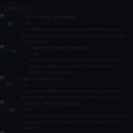
1. Sezon
1
. Bölüm:
Along Came Hilaria
44 dk
Alec Baldwin ve eşi Hilaria, oğulları Rafael'in doğum
gününü kutluyor. Ailece yaz için East Hampton'a doğru
yola çıkıyorlar.
2
. Bölüm:
It's Really Complicated
44 dk
Alec ve Hilaria, Alec'in davası bir hafta uzaklıkta
olmasına rağmen çocukları için cesur bir yüz
göstermeye çalışıyorlar.
3
. Bölüm:
Coming Home
44 dk
Alec ve Hilaria Baldwin, duruşmadan sonra çocuklarının
yanına döner ve yeni bir normal keşfetmeye çalışırlar.
4
. Bölüm:
Always Be Cleaning
43 dk
Alec ve Hilaria ilerlemeye ve çocuklara odaklanmaya
çalışırak iyileşmeye çalışmak için bir terapi seansına
katılırlar.