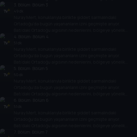
politikalarının Ortadoğu ülkelerinin rejimlerine, halklarına,
3
. Bölüm:
Bölüm 3
gelişimlerine etkisini değerlendiriyor.
49 dk
Nuray Mert, konuklarıyla birlikte şiddet sarmalındaki
Ortadoğu’da bugün yaşananların izini geçmişte arıyor.
Batı’daki Ortadoğu algısının nedenlerini, bölgeye yönelik
politikalarının Ortadoğu ülkelerinin rejimlerine, halklarına,
4
. Bölüm:
Bölüm 4
gelişimlerine etkisini değerlendiriyor.
51 dk
Nuray Mert, konuklarıyla birlikte şiddet sarmalındaki
Ortadoğu’da bugün yaşananların izini geçmişte arıyor.
Batı’daki Ortadoğu algısının nedenlerini, bölgeye yönelik
politikalarının Ortadoğu ülkelerinin rejimlerine, halklarına,
5
. Bölüm:
Bölüm 5
gelişimlerine etkisini değerlendiriyor.
50 dk
Nuray Mert, konuklarıyla birlikte şiddet sarmalındaki
Ortadoğu’da bugün yaşananların izini geçmişte arıyor.
Batı’daki Ortadoğu algısının nedenlerini, bölgeye yönelik
politikalarının Ortadoğu ülkelerinin rejimlerine, halklarına,
6
. Bölüm:
Bölüm 6
gelişimlerine etkisini değerlendiriyor.
51 dk
Nuray Mert, konuklarıyla birlikte şiddet sarmalındaki
Ortadoğu’da bugün yaşananların izini geçmişte arıyor.
Batı’daki Ortadoğu algısının nedenlerini, bölgeye yönelik
politikalarının Ortadoğu ülkelerinin rejimlerine, halklarına,
7
. Bölüm:
Bölüm 7