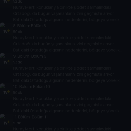
gelişimlerine etkisini değerlendiriyor.
52 dk
Nuray Mert, konuklarıyla birlikte şiddet sarmalındaki
Ortadoğu’da bugün yaşananların izini geçmişte arıyor.
Batı’daki Ortadoğu algısının nedenlerini, bölgeye yönelik
politikalarının Ortadoğu ülkelerinin rejimlerine, halklarına,
8
. Bölüm:
Bölüm 8
gelişimlerine etkisini değerlendiriyor.
50 dk
Nuray Mert, konuklarıyla birlikte şiddet sarmalındaki
Ortadoğu’da bugün yaşananların izini geçmişte arıyor.
Batı’daki Ortadoğu algısının nedenlerini, bölgeye yönelik
politikalarının Ortadoğu ülkelerinin rejimlerine, halklarına,
9
. Bölüm:
Bölüm 9
gelişimlerine etkisini değerlendiriyor.
53 dk
Nuray Mert, konuklarıyla birlikte şiddet sarmalındaki
Ortadoğu’da bugün yaşananların izini geçmişte arıyor.
Batı’daki Ortadoğu algısının nedenlerini, bölgeye yönelik
politikalarının Ortadoğu ülkelerinin rejimlerine, halklarına,
10
. Bölüm:
Bölüm 10
gelişimlerine etkisini değerlendiriyor.
50 dk
Nuray Mert, konuklarıyla birlikte şiddet sarmalındaki
Ortadoğu’da bugün yaşananların izini geçmişte arıyor.
Batı’daki Ortadoğu algısının nedenlerini, bölgeye yönelik
politikalarının Ortadoğu ülkelerinin rejimlerine, halklarına,
11
. Bölüm:
Bölüm 11
gelişimlerine etkisini değerlendiriyor.
51 dk
Nuray Mert, konuklarıyla birlikte şiddet sarmalındaki