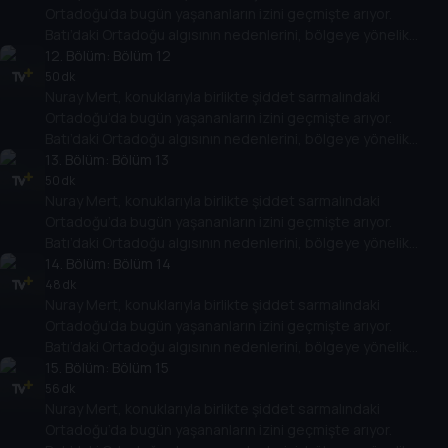
Ortadoğu’da bugün yaşananların izini geçmişte arıyor.
Batı’daki Ortadoğu algısının nedenlerini, bölgeye yönelik
politikalarının Ortadoğu ülkelerinin rejimlerine, halklarına,
12
. Bölüm:
Bölüm 12
gelişimlerine etkisini değerlendiriyor.
50 dk
Nuray Mert, konuklarıyla birlikte şiddet sarmalındaki
Ortadoğu’da bugün yaşananların izini geçmişte arıyor.
Batı’daki Ortadoğu algısının nedenlerini, bölgeye yönelik
politikalarının Ortadoğu ülkelerinin rejimlerine, halklarına,
13
. Bölüm:
Bölüm 13
gelişimlerine etkisini değerlendiriyor.
50 dk
Nuray Mert, konuklarıyla birlikte şiddet sarmalındaki
Ortadoğu’da bugün yaşananların izini geçmişte arıyor.
Batı’daki Ortadoğu algısının nedenlerini, bölgeye yönelik
politikalarının Ortadoğu ülkelerinin rejimlerine, halklarına,
14
. Bölüm:
Bölüm 14
gelişimlerine etkisini değerlendiriyor.
48 dk
Nuray Mert, konuklarıyla birlikte şiddet sarmalındaki
Ortadoğu’da bugün yaşananların izini geçmişte arıyor.
Batı’daki Ortadoğu algısının nedenlerini, bölgeye yönelik
politikalarının Ortadoğu ülkelerinin rejimlerine, halklarına,
15
. Bölüm:
Bölüm 15
gelişimlerine etkisini değerlendiriyor.
56 dk
Nuray Mert, konuklarıyla birlikte şiddet sarmalındaki
Ortadoğu’da bugün yaşananların izini geçmişte arıyor.