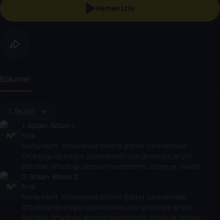
Hemen İzle
Bölümler
1. Sezon
1
. Bölüm:
Bölüm 1
51 dk
Nuray Mert, konuklarıyla birlikte şiddet sarmalındaki
Ortadoğu’da bugün yaşananların izini geçmişte arıyor.
Batı’daki Ortadoğu algısının nedenlerini, bölgeye yönelik
politikalarının Ortadoğu ülkelerinin rejimlerine, halklarına,
2
. Bölüm:
Bölüm 2
gelişimlerine etkisini değerlendiriyor.
51 dk
Nuray Mert, konuklarıyla birlikte şiddet sarmalındaki
Ortadoğu’da bugün yaşananların izini geçmişte arıyor.
Batı’daki Ortadoğu algısının nedenlerini, bölgeye yönelik