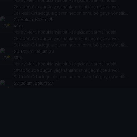
Nuray Mert, konuklarıyla birlikte şiddet sarmalındaki
Ortadoğu’da bugün yaşananların izini geçmişte arıyor.
Batı’daki Ortadoğu algısının nedenlerini, bölgeye yönelik
politikalarının Ortadoğu ülkelerinin rejimlerine, halklarına,
25
. Bölüm:
Bölüm 25
gelişimlerine etkisini değerlendiriyor.
49 dk
Nuray Mert, konuklarıyla birlikte şiddet sarmalındaki
Ortadoğu’da bugün yaşananların izini geçmişte arıyor.
Batı’daki Ortadoğu algısının nedenlerini, bölgeye yönelik
politikalarının Ortadoğu ülkelerinin rejimlerine, halklarına,
26
. Bölüm:
Bölüm 26
gelişimlerine etkisini değerlendiriyor.
53 dk
Nuray Mert, konuklarıyla birlikte şiddet sarmalındaki
Ortadoğu’da bugün yaşananların izini geçmişte arıyor.
Batı’daki Ortadoğu algısının nedenlerini, bölgeye yönelik
politikalarının Ortadoğu ülkelerinin rejimlerine, halklarına,
27
. Bölüm:
Bölüm 27
gelişimlerine etkisini değerlendiriyor.
50 dk
Nuray Mert, konuklarıyla birlikte şiddet sarmalındaki
Ortadoğu’da bugün yaşananların izini geçmişte arıyor.
Batı’daki Ortadoğu algısının nedenlerini, bölgeye yönelik
politikalarının Ortadoğu ülkelerinin rejimlerine, halklarına,
28
. Bölüm:
Bölüm 28
gelişimlerine etkisini değerlendiriyor.
50 dk
Nuray Mert, konuklarıyla birlikte şiddet sarmalındaki
Ortadoğu’da bugün yaşananların izini geçmişte arıyor.