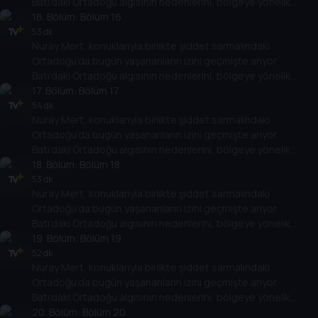
Batı’daki Ortadoğu algısının nedenlerini, bölgeye yönelik
politikalarının Ortadoğu ülkelerinin rejimlerine, halklarına,
16
. Bölüm:
Bölüm 16
gelişimlerine etkisini değerlendiriyor.
53 dk
Nuray Mert, konuklarıyla birlikte şiddet sarmalındaki
Ortadoğu’da bugün yaşananların izini geçmişte arıyor.
Batı’daki Ortadoğu algısının nedenlerini, bölgeye yönelik
politikalarının Ortadoğu ülkelerinin rejimlerine, halklarına,
17
. Bölüm:
Bölüm 17
gelişimlerine etkisini değerlendiriyor.
54 dk
Nuray Mert, konuklarıyla birlikte şiddet sarmalındaki
Ortadoğu’da bugün yaşananların izini geçmişte arıyor.
Batı’daki Ortadoğu algısının nedenlerini, bölgeye yönelik
politikalarının Ortadoğu ülkelerinin rejimlerine, halklarına,
18
. Bölüm:
Bölüm 18
gelişimlerine etkisini değerlendiriyor.
53 dk
Nuray Mert, konuklarıyla birlikte şiddet sarmalındaki
Ortadoğu’da bugün yaşananların izini geçmişte arıyor.
Batı’daki Ortadoğu algısının nedenlerini, bölgeye yönelik
politikalarının Ortadoğu ülkelerinin rejimlerine, halklarına,
19
. Bölüm:
Bölüm 19
gelişimlerine etkisini değerlendiriyor.
52 dk
Nuray Mert, konuklarıyla birlikte şiddet sarmalındaki
Ortadoğu’da bugün yaşananların izini geçmişte arıyor.
Batı’daki Ortadoğu algısının nedenlerini, bölgeye yönelik
politikalarının Ortadoğu ülkelerinin rejimlerine, halklarına,
20
. Bölüm:
Bölüm 20