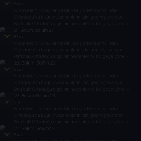
gelişimlerine etkisini değerlendiriyor.
54 dk
Nuray Mert, konuklarıyla birlikte şiddet sarmalındaki
Ortadoğu’da bugün yaşananların izini geçmişte arıyor.
Batı’daki Ortadoğu algısının nedenlerini, bölgeye yönelik
politikalarının Ortadoğu ülkelerinin rejimlerine, halklarına,
21
. Bölüm:
Bölüm 21
gelişimlerine etkisini değerlendiriyor.
53 dk
Nuray Mert, konuklarıyla birlikte şiddet sarmalındaki
Ortadoğu’da bugün yaşananların izini geçmişte arıyor.
Batı’daki Ortadoğu algısının nedenlerini, bölgeye yönelik
politikalarının Ortadoğu ülkelerinin rejimlerine, halklarına,
22
. Bölüm:
Bölüm 22
gelişimlerine etkisini değerlendiriyor.
53 dk
Nuray Mert, konuklarıyla birlikte şiddet sarmalındaki
Ortadoğu’da bugün yaşananların izini geçmişte arıyor.
Batı’daki Ortadoğu algısının nedenlerini, bölgeye yönelik
politikalarının Ortadoğu ülkelerinin rejimlerine, halklarına,
23
. Bölüm:
Bölüm 23
gelişimlerine etkisini değerlendiriyor.
51 dk
Nuray Mert, konuklarıyla birlikte şiddet sarmalındaki
Ortadoğu’da bugün yaşananların izini geçmişte arıyor.
Batı’daki Ortadoğu algısının nedenlerini, bölgeye yönelik
politikalarının Ortadoğu ülkelerinin rejimlerine, halklarına,
24
. Bölüm:
Bölüm 24
gelişimlerine etkisini değerlendiriyor.
54 dk