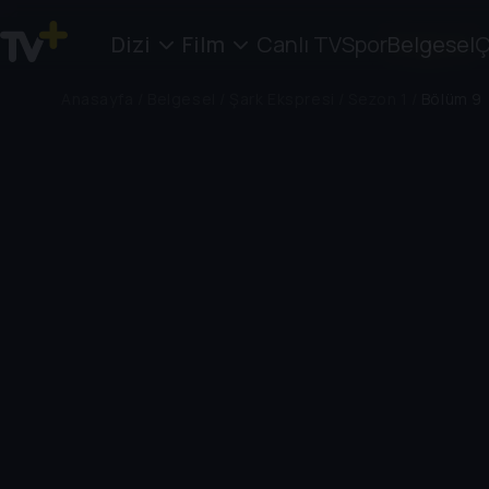
Dizi
Film
Canlı TV
Spor
Belgesel
Ç
Anasayfa
/
Belgesel
/
Şark Ekspresi
/
Sezon 1
/
Bölüm 9