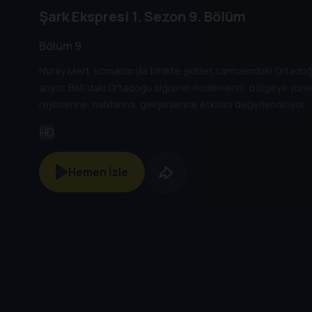
Şark Ekspresi
1. Sezon
9. Bölüm
Bölüm 9
Nuray Mert, konuklarıyla birlikte şiddet sarmalındaki Ortado
arıyor. Batı’daki Ortadoğu algısının nedenlerini, bölgeye yönel
rejimlerine, halklarına, gelişimlerine etkisini değerlendiriyor.
HD
Hemen İzle