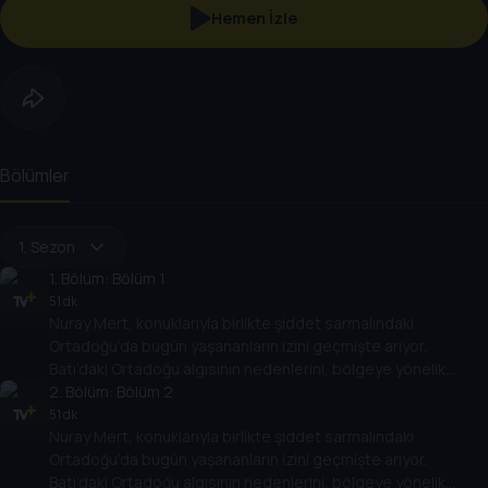
Hemen İzle
Bölümler
1. Sezon
1
. Bölüm:
Bölüm 1
51 dk
Nuray Mert, konuklarıyla birlikte şiddet sarmalındaki
Ortadoğu’da bugün yaşananların izini geçmişte arıyor.
Batı’daki Ortadoğu algısının nedenlerini, bölgeye yönelik
politikalarının Ortadoğu ülkelerinin rejimlerine, halklarına,
2
. Bölüm:
Bölüm 2
gelişimlerine etkisini değerlendiriyor.
51 dk
Nuray Mert, konuklarıyla birlikte şiddet sarmalındaki
Ortadoğu’da bugün yaşananların izini geçmişte arıyor.
Batı’daki Ortadoğu algısının nedenlerini, bölgeye yönelik