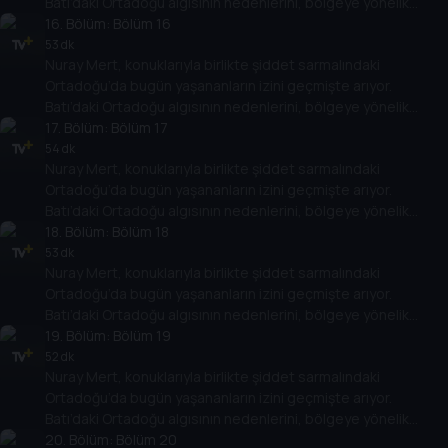
Batı’daki Ortadoğu algısının nedenlerini, bölgeye yönelik
politikalarının Ortadoğu ülkelerinin rejimlerine, halklarına,
16
. Bölüm:
Bölüm 16
gelişimlerine etkisini değerlendiriyor.
53 dk
Nuray Mert, konuklarıyla birlikte şiddet sarmalındaki
Ortadoğu’da bugün yaşananların izini geçmişte arıyor.
Batı’daki Ortadoğu algısının nedenlerini, bölgeye yönelik
politikalarının Ortadoğu ülkelerinin rejimlerine, halklarına,
17
. Bölüm:
Bölüm 17
gelişimlerine etkisini değerlendiriyor.
54 dk
Nuray Mert, konuklarıyla birlikte şiddet sarmalındaki
Ortadoğu’da bugün yaşananların izini geçmişte arıyor.
Batı’daki Ortadoğu algısının nedenlerini, bölgeye yönelik
politikalarının Ortadoğu ülkelerinin rejimlerine, halklarına,
18
. Bölüm:
Bölüm 18
gelişimlerine etkisini değerlendiriyor.
53 dk
Nuray Mert, konuklarıyla birlikte şiddet sarmalındaki
Ortadoğu’da bugün yaşananların izini geçmişte arıyor.
Batı’daki Ortadoğu algısının nedenlerini, bölgeye yönelik
politikalarının Ortadoğu ülkelerinin rejimlerine, halklarına,
19
. Bölüm:
Bölüm 19
gelişimlerine etkisini değerlendiriyor.
52 dk
Nuray Mert, konuklarıyla birlikte şiddet sarmalındaki
Ortadoğu’da bugün yaşananların izini geçmişte arıyor.
Batı’daki Ortadoğu algısının nedenlerini, bölgeye yönelik
politikalarının Ortadoğu ülkelerinin rejimlerine, halklarına,
20
. Bölüm:
Bölüm 20