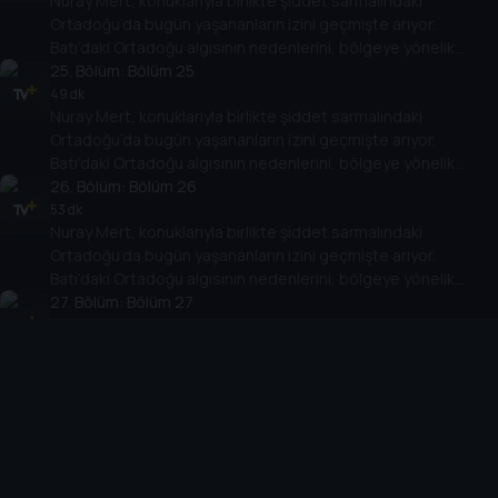
Nuray Mert, konuklarıyla birlikte şiddet sarmalındaki
Ortadoğu’da bugün yaşananların izini geçmişte arıyor.
Batı’daki Ortadoğu algısının nedenlerini, bölgeye yönelik
politikalarının Ortadoğu ülkelerinin rejimlerine, halklarına,
25
. Bölüm:
Bölüm 25
gelişimlerine etkisini değerlendiriyor.
49 dk
Nuray Mert, konuklarıyla birlikte şiddet sarmalındaki
Ortadoğu’da bugün yaşananların izini geçmişte arıyor.
Batı’daki Ortadoğu algısının nedenlerini, bölgeye yönelik
politikalarının Ortadoğu ülkelerinin rejimlerine, halklarına,
26
. Bölüm:
Bölüm 26
gelişimlerine etkisini değerlendiriyor.
53 dk
Nuray Mert, konuklarıyla birlikte şiddet sarmalındaki
Ortadoğu’da bugün yaşananların izini geçmişte arıyor.
Batı’daki Ortadoğu algısının nedenlerini, bölgeye yönelik
politikalarının Ortadoğu ülkelerinin rejimlerine, halklarına,
27
. Bölüm:
Bölüm 27
gelişimlerine etkisini değerlendiriyor.
50 dk
Nuray Mert, konuklarıyla birlikte şiddet sarmalındaki
Ortadoğu’da bugün yaşananların izini geçmişte arıyor.
Batı’daki Ortadoğu algısının nedenlerini, bölgeye yönelik
politikalarının Ortadoğu ülkelerinin rejimlerine, halklarına,
28
. Bölüm:
Bölüm 28
gelişimlerine etkisini değerlendiriyor.
50 dk
Nuray Mert, konuklarıyla birlikte şiddet sarmalındaki
Ortadoğu’da bugün yaşananların izini geçmişte arıyor.