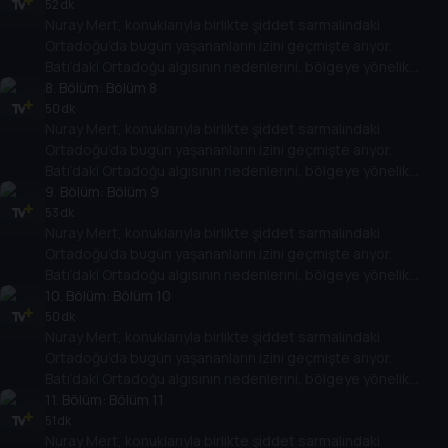
gelişimlerine etkisini değerlendiriyor.
52 dk
Nuray Mert, konuklarıyla birlikte şiddet sarmalındaki
Ortadoğu’da bugün yaşananların izini geçmişte arıyor.
Batı’daki Ortadoğu algısının nedenlerini, bölgeye yönelik
politikalarının Ortadoğu ülkelerinin rejimlerine, halklarına,
8
. Bölüm:
Bölüm 8
gelişimlerine etkisini değerlendiriyor.
50 dk
Nuray Mert, konuklarıyla birlikte şiddet sarmalındaki
Ortadoğu’da bugün yaşananların izini geçmişte arıyor.
Batı’daki Ortadoğu algısının nedenlerini, bölgeye yönelik
politikalarının Ortadoğu ülkelerinin rejimlerine, halklarına,
9
. Bölüm:
Bölüm 9
gelişimlerine etkisini değerlendiriyor.
53 dk
Nuray Mert, konuklarıyla birlikte şiddet sarmalındaki
Ortadoğu’da bugün yaşananların izini geçmişte arıyor.
Batı’daki Ortadoğu algısının nedenlerini, bölgeye yönelik
politikalarının Ortadoğu ülkelerinin rejimlerine, halklarına,
10
. Bölüm:
Bölüm 10
gelişimlerine etkisini değerlendiriyor.
50 dk
Nuray Mert, konuklarıyla birlikte şiddet sarmalındaki
Ortadoğu’da bugün yaşananların izini geçmişte arıyor.
Batı’daki Ortadoğu algısının nedenlerini, bölgeye yönelik
politikalarının Ortadoğu ülkelerinin rejimlerine, halklarına,
11
. Bölüm:
Bölüm 11
gelişimlerine etkisini değerlendiriyor.
51 dk
Nuray Mert, konuklarıyla birlikte şiddet sarmalındaki