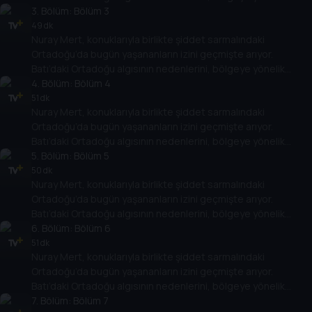
politikalarının Ortadoğu ülkelerinin rejimlerine, halklarına,
3
. Bölüm:
Bölüm 3
gelişimlerine etkisini değerlendiriyor.
49 dk
Nuray Mert, konuklarıyla birlikte şiddet sarmalındaki
Ortadoğu’da bugün yaşananların izini geçmişte arıyor.
Batı’daki Ortadoğu algısının nedenlerini, bölgeye yönelik
politikalarının Ortadoğu ülkelerinin rejimlerine, halklarına,
4
. Bölüm:
Bölüm 4
gelişimlerine etkisini değerlendiriyor.
51 dk
Nuray Mert, konuklarıyla birlikte şiddet sarmalındaki
Ortadoğu’da bugün yaşananların izini geçmişte arıyor.
Batı’daki Ortadoğu algısının nedenlerini, bölgeye yönelik
politikalarının Ortadoğu ülkelerinin rejimlerine, halklarına,
5
. Bölüm:
Bölüm 5
gelişimlerine etkisini değerlendiriyor.
50 dk
Nuray Mert, konuklarıyla birlikte şiddet sarmalındaki
Ortadoğu’da bugün yaşananların izini geçmişte arıyor.
Batı’daki Ortadoğu algısının nedenlerini, bölgeye yönelik
politikalarının Ortadoğu ülkelerinin rejimlerine, halklarına,
6
. Bölüm:
Bölüm 6
gelişimlerine etkisini değerlendiriyor.
51 dk
Nuray Mert, konuklarıyla birlikte şiddet sarmalındaki
Ortadoğu’da bugün yaşananların izini geçmişte arıyor.
Batı’daki Ortadoğu algısının nedenlerini, bölgeye yönelik
politikalarının Ortadoğu ülkelerinin rejimlerine, halklarına,
7
. Bölüm:
Bölüm 7