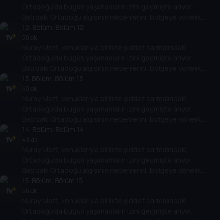
Ortadoğu’da bugün yaşananların izini geçmişte arıyor.
Batı’daki Ortadoğu algısının nedenlerini, bölgeye yönelik
politikalarının Ortadoğu ülkelerinin rejimlerine, halklarına,
12
. Bölüm:
Bölüm 12
gelişimlerine etkisini değerlendiriyor.
50 dk
Nuray Mert, konuklarıyla birlikte şiddet sarmalındaki
Ortadoğu’da bugün yaşananların izini geçmişte arıyor.
Batı’daki Ortadoğu algısının nedenlerini, bölgeye yönelik
politikalarının Ortadoğu ülkelerinin rejimlerine, halklarına,
13
. Bölüm:
Bölüm 13
gelişimlerine etkisini değerlendiriyor.
50 dk
Nuray Mert, konuklarıyla birlikte şiddet sarmalındaki
Ortadoğu’da bugün yaşananların izini geçmişte arıyor.
Batı’daki Ortadoğu algısının nedenlerini, bölgeye yönelik
politikalarının Ortadoğu ülkelerinin rejimlerine, halklarına,
14
. Bölüm:
Bölüm 14
gelişimlerine etkisini değerlendiriyor.
48 dk
Nuray Mert, konuklarıyla birlikte şiddet sarmalındaki
Ortadoğu’da bugün yaşananların izini geçmişte arıyor.
Batı’daki Ortadoğu algısının nedenlerini, bölgeye yönelik
politikalarının Ortadoğu ülkelerinin rejimlerine, halklarına,
15
. Bölüm:
Bölüm 15
gelişimlerine etkisini değerlendiriyor.
56 dk
Nuray Mert, konuklarıyla birlikte şiddet sarmalındaki
Ortadoğu’da bugün yaşananların izini geçmişte arıyor.