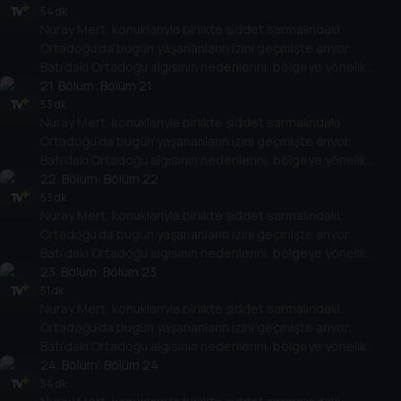
gelişimlerine etkisini değerlendiriyor.
54 dk
Nuray Mert, konuklarıyla birlikte şiddet sarmalındaki
Ortadoğu’da bugün yaşananların izini geçmişte arıyor.
Batı’daki Ortadoğu algısının nedenlerini, bölgeye yönelik
politikalarının Ortadoğu ülkelerinin rejimlerine, halklarına,
21
. Bölüm:
Bölüm 21
gelişimlerine etkisini değerlendiriyor.
53 dk
Nuray Mert, konuklarıyla birlikte şiddet sarmalındaki
Ortadoğu’da bugün yaşananların izini geçmişte arıyor.
Batı’daki Ortadoğu algısının nedenlerini, bölgeye yönelik
politikalarının Ortadoğu ülkelerinin rejimlerine, halklarına,
22
. Bölüm:
Bölüm 22
gelişimlerine etkisini değerlendiriyor.
53 dk
Nuray Mert, konuklarıyla birlikte şiddet sarmalındaki
Ortadoğu’da bugün yaşananların izini geçmişte arıyor.
Batı’daki Ortadoğu algısının nedenlerini, bölgeye yönelik
politikalarının Ortadoğu ülkelerinin rejimlerine, halklarına,
23
. Bölüm:
Bölüm 23
gelişimlerine etkisini değerlendiriyor.
51 dk
Nuray Mert, konuklarıyla birlikte şiddet sarmalındaki
Ortadoğu’da bugün yaşananların izini geçmişte arıyor.
Batı’daki Ortadoğu algısının nedenlerini, bölgeye yönelik
politikalarının Ortadoğu ülkelerinin rejimlerine, halklarına,
24
. Bölüm:
Bölüm 24
gelişimlerine etkisini değerlendiriyor.
54 dk