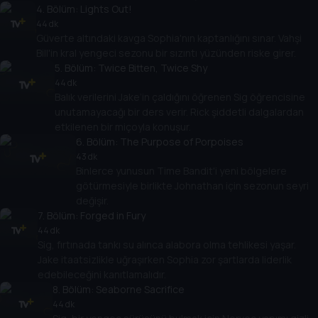
4
. Bölüm:
Lights Out!
44 dk
Güverte altındaki kavga Sophia'nın kaptanlığını sınar. Vahşi
Bill'in kral yengeci sezonu bir sızıntı yüzünden riske girer.
5
. Bölüm:
Twice Bitten, Twice Shy
44 dk
Balık verilerini Jake’in çaldığını öğrenen Sig öğrencisine
unutamayacağı bir ders verir. Rick şiddetli dalgalardan
etkilenen bir miçoyla konuşur.
6
. Bölüm:
The Purpose of Porpoises
43 dk
Binlerce yunusun Time Bandit'i yeni bölgelere
götürmesiyle birlikte Johnathan için sezonun seyri
değişir.
7
. Bölüm:
Forged in Fury
44 dk
Sig, fırtınada tankı su alınca alabora olma tehlikesi yaşar.
Jake itaatsizlikle uğraşırken Sophia zor şartlarda liderlik
edebileceğini kanıtlamalıdır.
8
. Bölüm:
Seaborne Sacrifice
44 dk