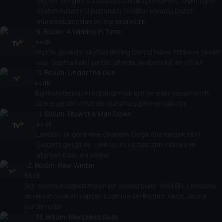
Sig, bir yengeç sürüsünü bulmak için Norveç yapımı gizli
silahını kullanır. Uyuşturucu testleri sonucu Dutch
mürettebatından bir kişi eksilebilir.
9
. Bölüm:
A Wrinkle in Time
44 dk
Rick'in güverte tayfası Bering Denizi'ndeki fırtınaya teslim
olur, Sophia riskli şartlar altında Seabrooke ile yol alır.
10
. Bölüm:
Under the Gun
44 dk
Sig mürettebatını hızlandırmak için bir plan yapar. Keith,
Jack'e yardım etse de duruma şüpheye yaklaşır.
11
. Bölüm:
Blow the Man Down
44 dk
Landon, ilk görevine çıkarken Doğa Ana karşılık verir.
Şiddetli gelgitler, John'un mürettebatını tehlikeye
atarken balık avı başlar.
12
. Bölüm:
Raw Winter
88 dk
Sig, ekibini hızlandırmanın bir yolunu bulur. Wild Bill, Landon'u
ameliyat olurken kaptan köşküne terfi ettirir. Keith, Jack'e
yardım eder.
13
. Bölüm:
Merciless Seas