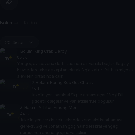
Bölümler
Kadro
20. Sezon
1
. Bölüm:
King Crab Derby
88 dk
Yengeç avı sezonu derbi tadında bir yarışla başlar. Saga’yı
kaybeden Jake eş kaptan olarak Sig’e katılır. Keith’in miçosu
alevlerin ortasında kalır.
2
. Bölüm:
Bering Sea Gut Check
44 dk
Jake'in yeni hamlesi Sig ile arasını açar. Vahşi Bill
şiddetli dalgalar ve yan etkileriyle boğuşur.
3
. Bölüm:
A Titan Among Men
44 dk
Jake'in yeni ve dev bir teknede kendisini kanıtlaması
gerekir. Sig ve Jonathan göç hâlindeki kral yengeç
sürüsünün önüne geçmeye çalışır.