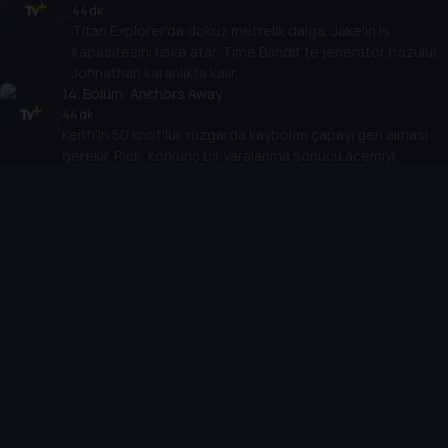
44 dk
Titan Explorer'da dokuz metrelik dalga, Jake'in iş
kapasitesini riske atar. Time Bandit'te jeneratör bozulur,
Johnathan karanlıkta kalır.
14
. Bölüm:
Anchors Away
44 dk
Keith'in 50 knot'luk rüzgarda kaybolan çapayı geri alması
gerekir. Rick, korkunç bir yaralanma sonucu acemiyi
kaybetmekle karşı karşıya kalır.
15
. Bölüm:
A Bridge Too Far
44 dk
Sig, rotasından çıkar. Jake, uzun süreli mühendisini
kaybetme tehlikesiyle karşı karşıyadır. Keith yere yığılınca
Monte, direksiyona geçer.
16
. Bölüm:
My Brother's Keeper
43 dk
Keith, denizde kalp krizi geçirince Monte, onu tıbbi
yardıma götürmek için şiddetli hava koşullarında St. Paul
limanına göğüs gerer.
17
. Bölüm:
Out Cold
44 dk
Keith, Anchorage Genel Hastanesi'nde yaşam mücadelesi